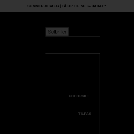
Skip to main content
SOMMERUDSALG | FÅ OP TIL 50 % RABAT*
Solbriller
POPULÆRE SØGNINGER
Solbriller
Bestsellere
Nyankomne
Se alle solbriller
Tilpas din model
Nye produkter
NYTTIGE LINKS
Icons
Garanti & Reparation
UDFORSKE
Få hjælp
Colorama
TILPAS
Udskiftningslinser