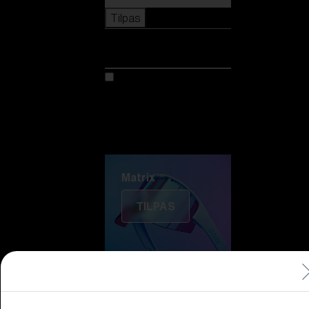
Tilpas
Tilpas
Tilpas din model
Oplev Colorama
Fusion
Matrix
Matrix
TILPAS