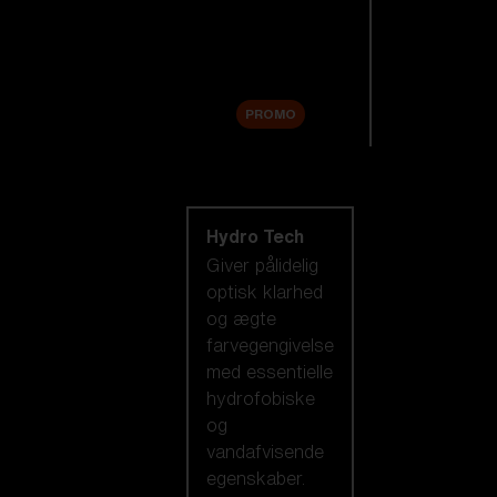
Tilbehør
Sale
PROMO
Shop efter
linseteknologi
Hydro Tech
Giver pålidelig
optisk klarhed
og ægte
farvegengivelse
med essentielle
hydrofobiske
og
vandafvisende
egenskaber.