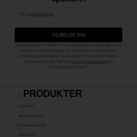
*E-mailadresse
TILMELDE DIG
Ved at klikke på "TILMELD" accepterer du at modtage vores
e-mails med oplysninger om de nyeste brandhistorier,
produkter, kampagner og eksklusive tilbud reserveret til
vores abonnenter. Se vores
fortrolighedspolitik
for
fuldstændige detaljer.
PRODUKTER
Solbriller
Bedstsælgere
Linsekategorier
Skibriller