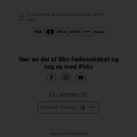
Vi garanterer, at alle transaktioner er 100 %
sikre
Vær en del af Bliz-fællesskabet og
tag os med #bliz
Du sender til:
Denmark (Danish)
WebID #
186469896