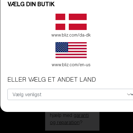
VÆLG DIN BUTIK
Fusion
www.bliz.com/da-dk
TILPAS
www.bliz.com/en-us
ELLER VÆLG ET ANDET LAND
Har du brug for
hjælp med
garanti
og reparation
?