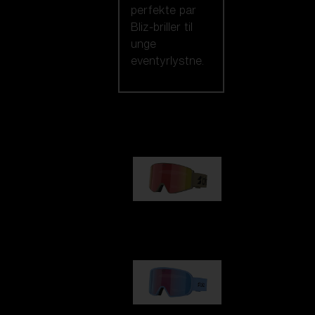
perfekte par
Bliz-briller til
unge
eventyrlystne.
Vores udvalg
G001
kr 830,00
G002