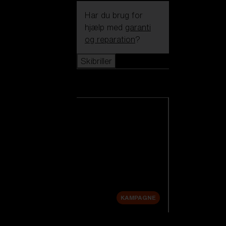
Har du brug for
hjælp med
garanti
og reparation
?
Skibriller
Skibriller
Se alle skibriller
Nye produkter
Udskiftningslinser
Udsalg
KAMPAGNE
Shop efter