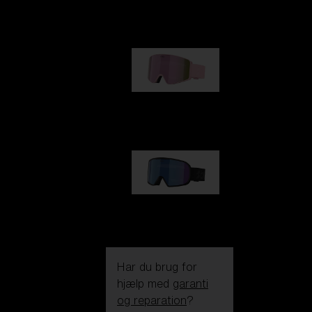
kr 990,00
G001S
kr 830,00
G002S
kr 830,00
Har du brug for
hjælp med
garanti
og reparation
?