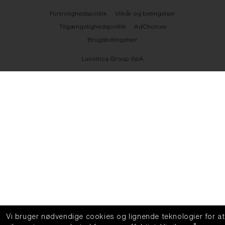
Fortrolighedspolitik
Vilkår og betingelser
Tilgængelighedspolitik
AdChoices
Brugsbetingelser
Luxottica Group SpA
Vi bruger nødvendige cookies og lignende teknologier for at