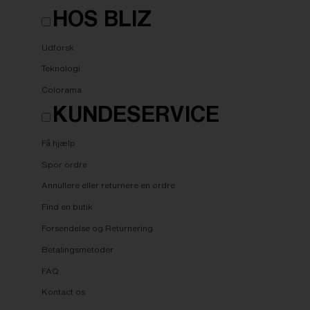
HOS BLIZ
Udforsk
Teknologi
Colorama
KUNDESERVICE
Få hjælp
Spor ordre
Annullere eller returnere en ordre
Find en butik
Forsendelse og Returnering
Betalingsmetoder
FAQ
Kontact os