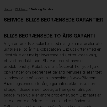
LINSE OPGRADERET
LAGT I INDKØBSKURVEN!
Home
Få Hjælp
Dele og Service
SERVICE: BLIZS BEGRÆNSEDE GARANTIER
Pris:
Gratis
Antal:
BLIZS BEGRÆNSEDE TO-ÅRS GARANTI
Pris:
Gratis
Vi garanterer Bliz solbriller mod mangler i materialer eller
Antal:
udførelse i to år fra købsdatoen. Bliz udskifter (med en
identisk eller rimelig tilsvarende stil), efter vores valg,
ethvert produkt, som Bliz vurderer at have en
produktionsfejl. Købsbevis er påkrævet. For yderligere
oplysninger om begrænset garanti henvises til afsnittet
Kundeservice på vores hjemmeside på www.Bliz.com.
Blizs begrænsede to-årige garanti dækker ikke normalt
slitage, ridsede linser, ødelagte hængsler, utilsigtet
skade, misbrug eller andre problemer, som Bliz fastslår
ikke at være defekter i materialer eller håndværk
("Skader uden for garantien"). Denne begrænsede