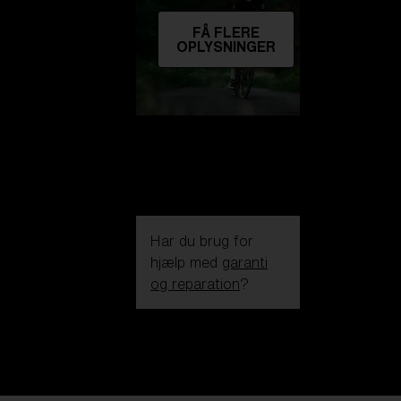
FÅ FLERE
OPLYSNINGER
Har du brug for
hjælp med
garanti
og reparation
?
Login / Register
Få Hjælp
Følg din ordre
Find en butik