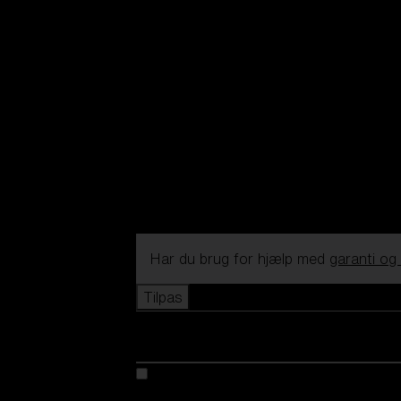
Har du brug for hjælp med
garanti og
Tilpas
Tilpas din model