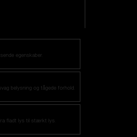
visende egenskaber.
svag belysning og tågede forhold.
 fladt lys til stærkt lys.