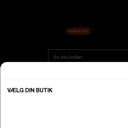
Udskiftningslinser
Udsalg
KAMPAGNE
Shop efter kategori
Se alle briller
Oplev Bliz-briller til alle dine aktive 
Brillelinser
VÆLG DIN BUTIK
Skift dine Bliz-linser, så de passer til
Junior briller
Find det perfekte par Bliz-briller ti