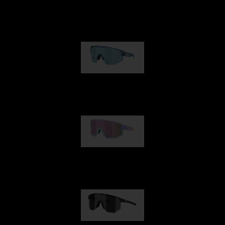
Matrix
kr 690,00
Fusion
kr 770,00