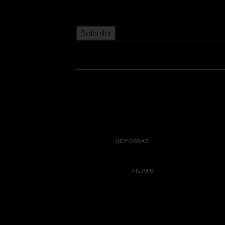
Skip to main content
Solbriller
POPULÆRE SØGNINGER
Bestsellere
Se alle solbriller
Nyankomne
Nye produkter
Tilpas din model
NYTTIGE LINKS
Icons
UDFORSKE
Garanti & Reparation
Colorama
TILPAS
Få hjælp
Udskiftningslinser