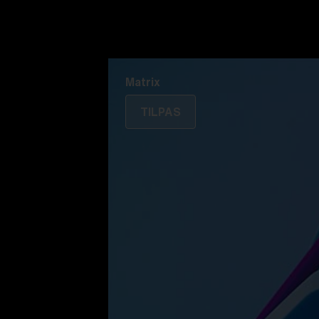
Oplev Colorama
Fusion
Matrix
Matrix
TILPAS