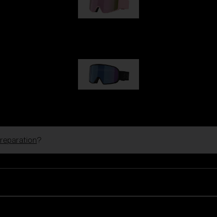
G001S
kr 830,00
G002S
kr 830,00
 reparation
?
Tilpas