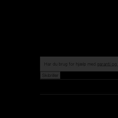
Har du brug for hjælp med
garanti og
Skibriller
Se alle skibriller
Nye produkter