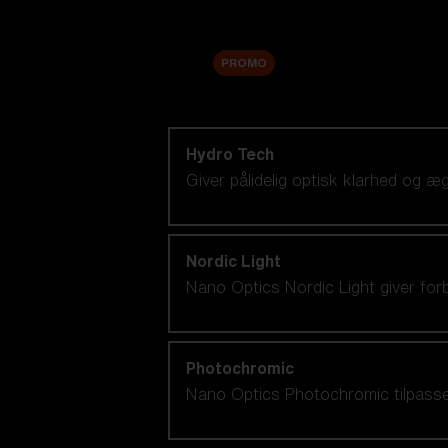
Tilbehør
Sale
PROMO
Shop efter linseteknologi
Hydro Tech
Giver pålidelig optisk klarhed og 
Nordic Light
Nano Optics Nordic Light giver for
Photochromic
Nano Optics Photochromic tilpasser s