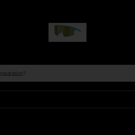
Hero
kr 770,00
P004
kr 690,00
 reparation
?
Skibriller