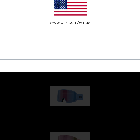
www.bliz.com/en-us
G001
kr 830,00
G002
kr 990,00