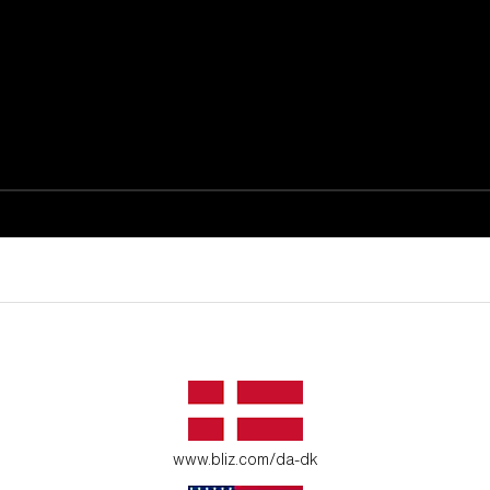
øjeblikke.
 dit miljø.
www.bliz.com/da-dk
l unge eventyrlystne.