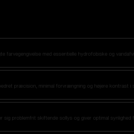
ægte farvegengivelse med essentielle hydrofobiske og vandaf
bedret præcision, minimal forvrængning og højere kontrast i 
ig problemfrit skiftende sollys og giver optimal synlighed fra