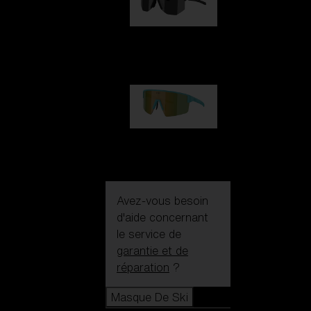
Hero
99,00 €
P004
89,00 €
Avez-vous besoin
d'aide concernant
le service de
garantie et de
réparation
?
Masque De Ski