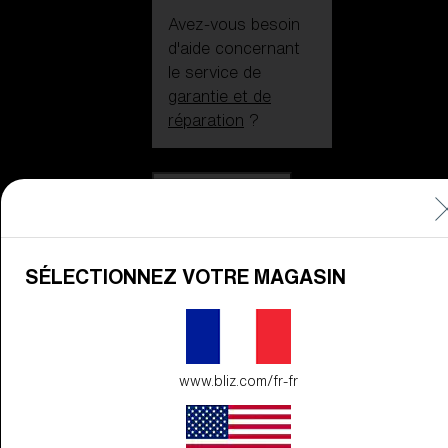
Avez-vous besoin
d'aide concernant
le service de
garantie et de
réparation
?
Icons
Au Cœur De Bliz
Au Cœur De
Bliz
SÉLECTIONNEZ VOTRE MAGASIN
Technologie
www.bliz.com/fr-fr
EN SAVOIR
PLUS