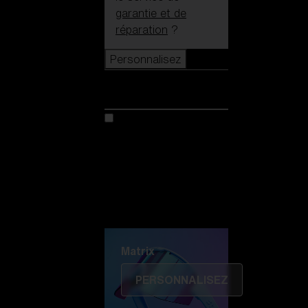
garantie et de
réparation
?
Personnalisez
Personnalisez
Personnalisez votre
modèle
Découvrez Colorama
Fusion
Matrix
Matrix
PERSONNALISEZ