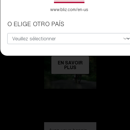
www.bliz.com/en-us
O ELIGE OTRO PAÍS
Découvrir
EN SAVOIR
PLUS