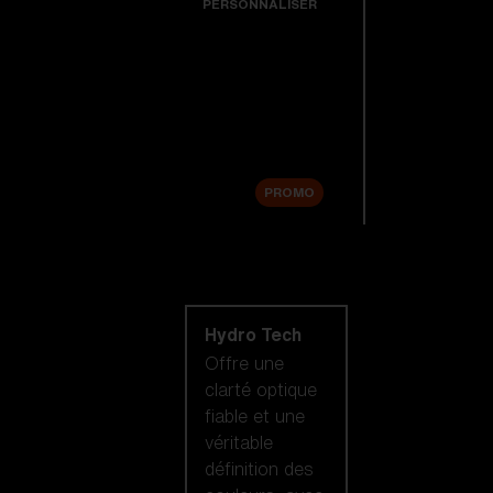
PERSONNALISER
Verres de rechange
Accessoires
Soldes
PROMO
Acheter par
technologie de
lentilles
Hydro Tech
Offre une
clarté optique
fiable et une
véritable
définition des