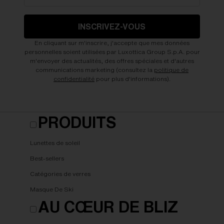
INSCRIVEZ-VOUS
En cliquant sur m'inscrire, j'accepte que mes données
personnelles soient utilisées par Luxottica Group S.p.A. pour
m'envoyer des actualités, des offres spéciales et d'autres
communications marketing (consultez la
politique de
confidentialité
pour plus d'informations).
PRODUITS
Lunettes de soleil
Best-sellers
Catégories de verres
Masque De Ski
AU CŒUR DE BLIZ