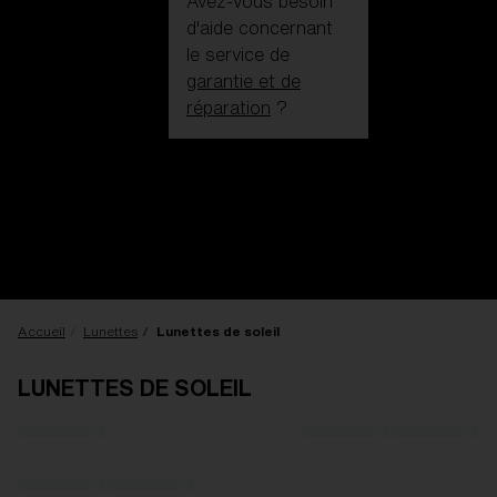
Avez-vous besoin
d'aide concernant
le service de
garantie et de
réparation
?
S’identifier / Créer
un compte
Obtenir De L’aide
Suivi de votre
commande
Trouver un magasin
OBJECTIF MIS À JOUR
AJOUTÉ AU PANIER!
Accueil
Lunettes
Lunettes de soleil
LUNETTES DE SOLEIL
Prix :
Gratuit
Quantité: