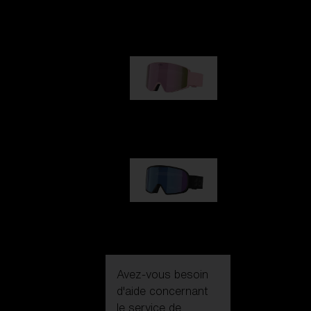
G002
109,00 €
G001S
89,00 €
G002S
89,00 €
Avez-vous besoin
d'aide concernant
le service de