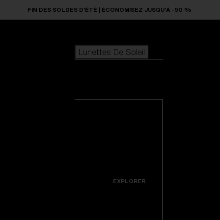
Skip to main content
FIN DES SOLDES D’ÉTÉ | ÉCONOMISEZ JUSQU'À -50 %
Lunettes De Soleil
LES PLUS RECHERCHÉS
Lunettes De
Meilleures ventes de lunettes de soleil
Soleil
Nouveaux modèles solaires
Personnalisez votre modèle
Voir toutes les
lunettes de soleil
LIENS UTILES
Nouveautés
Verres de rechange
Garantie et Réparations
Icons
EXPLORER
Colorama