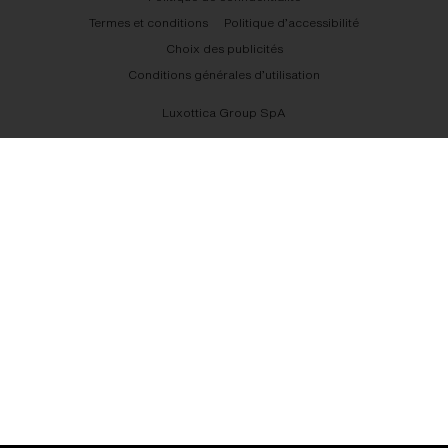
Termes et conditions
Politique d’accessibilité
Choix des publicités
Conditions générales d’utilisation
Luxottica Group SpA