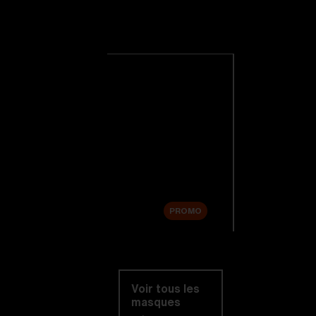
Masque De
Ski
Voir tous les
masques de ski
Nouveautés
Verres de rechange
Soldes
PROMO
Acheter par
catégorie
Voir tous les
masques