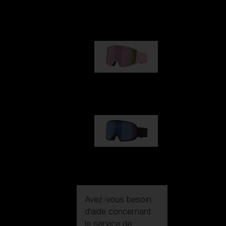
G002
109,00 €
G001S
89,00 €
G002S
89,00 €
Avez-vous besoin
d'aide concernant
le service de