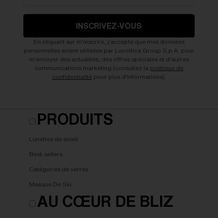
INSCRIVEZ-VOUS
En cliquant sur m'inscrire, j'accepte que mes données
personnelles soient utilisées par Luxottica Group S.p.A. pour
m'envoyer des actualités, des offres spéciales et d'autres
communications marketing (consultez la
politique de
confidentialité
pour plus d'informations).
PRODUITS
Lunettes de soleil
Best-sellers
Catégories de verres
Masque De Ski
AU CŒUR DE BLIZ