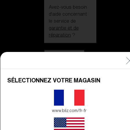
Avez-vous besoin
d'aide concernant
le service de
garantie et de
réparation
?
Icons
Au Cœur De Bliz
Au Cœur De
Bliz
SÉLECTIONNEZ VOTRE MAGASIN
Technologie
www.bliz.com/fr-fr
EN SAVOIR
PLUS