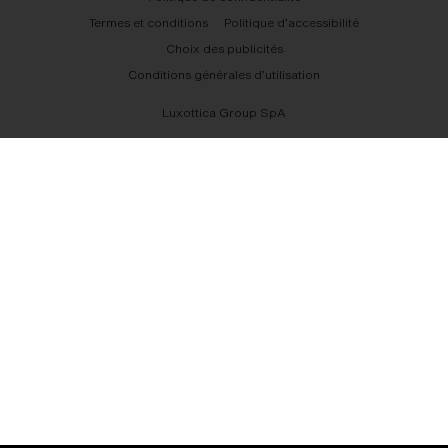
Termes et conditions
Politique d’accessibilité
Choix des publicités
Conditions générales d’utilisation
Luxottica Group SpA