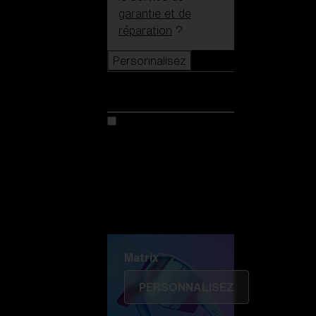
garantie et de
réparation
?
Personnalisez
Personnalisez
Personnalisez votre
modèle
Découvrez Colorama
Fusion
Matrix
Matrix
PERSONNALISEZ