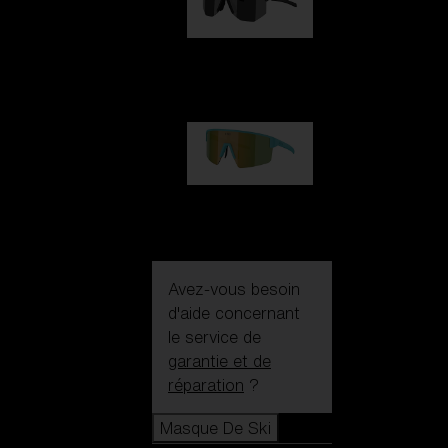
Hero
99,00 €
P004
89,00 €
Avez-vous besoin
d'aide concernant
le service de
garantie et de
réparation
?
Masque De Ski