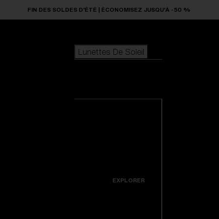
Skip to main content
FIN DES SOLDES D’ÉTÉ | ÉCONOMISEZ JUSQU'À -50 %
Lunettes De Soleil
LES PLUS RECHERCHÉS
Lunettes De
Meilleures ventes de lunettes de soleil
Soleil
Nouveaux modèles solaires
Personnalisez votre modèle
Voir toutes les
lunettes de soleil
LIENS UTILES
Nouveautés
Verres de rechange
Garantie et Réparations
Icons
EXPLORER
Colorama