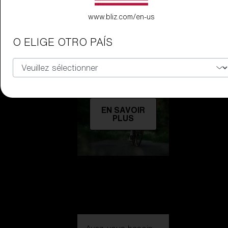
www.bliz.com/en-us
O ELIGE OTRO PAÍS
Découvrir
EN SAVOIR
PLUS