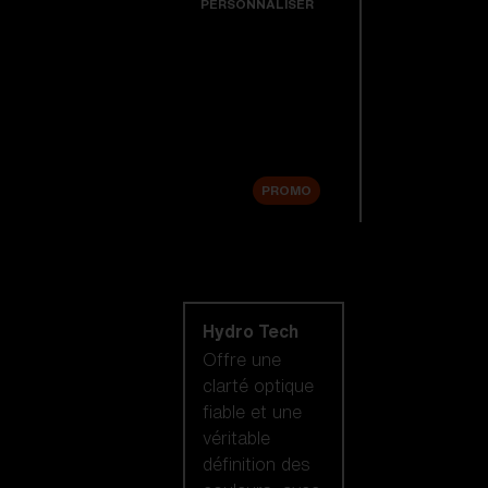
PERSONNALISER
Verres de rechange
Accessoires
Soldes
PROMO
Acheter par
technologie de
lentilles
Hydro Tech
Offre une
clarté optique
fiable et une
véritable
définition des