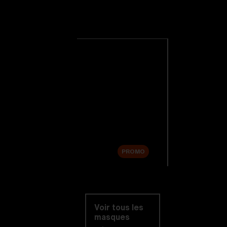
Masque De
Ski
Voir tous les
masques de ski
Nouveautés
Verres de rechange
Soldes
PROMO
Acheter par
catégorie
Voir tous les
masques