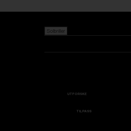
Skip to main content
Solbriller
POPULÆRE SØK
Best Selgere
Nyankomne
Se alle solbriller
Tilpass din modell
Nyheter
NYTTIGE LENKER
Icons
Garanti og reparasjon
UTFORSKE
Få støtte
Colorama
TILPASS
Utskiftbare linser