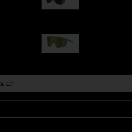
Hero
kr 1 140,00
P004
kr 1 030,00
rasjon
?
Tilpass