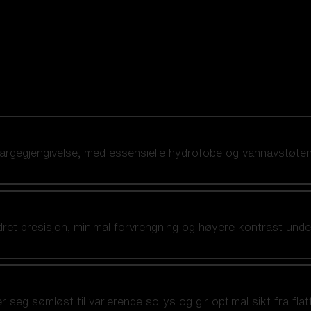
te fargegjengivelse, med essensielle hydrofobe og vannavstøt
ret presisjon, minimal forvrengning og høyere kontrast under 
g sømløst til varierende sollys og gir optimal sikt fra flatt l