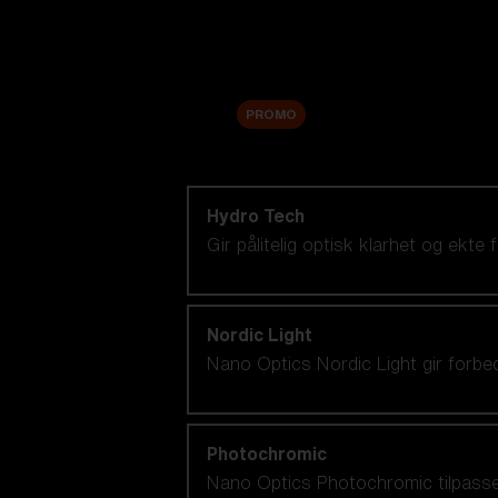
Tilbehør
Sale
PROMO
Handle etter linseteknologi
Hydro Tech
Gir pålitelig optisk klarhet og ek
Nordic Light
Nano Optics Nordic Light gir forbed
Photochromic
Nano Optics Photochromic tilpasser se