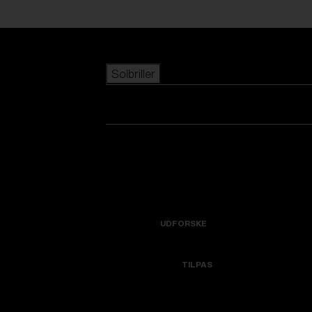
Skip to main content
Solbriller
POPULÆRE SØGNINGER
Bestsellere
Nyankomne
Se alle solbriller
Tilpas din model
Nye produkter
NYTTIGE LINKS
Icons
Garanti & Reparation
UDFORSKE
Få hjælp
Colorama
TILPAS
Udskiftningslinser