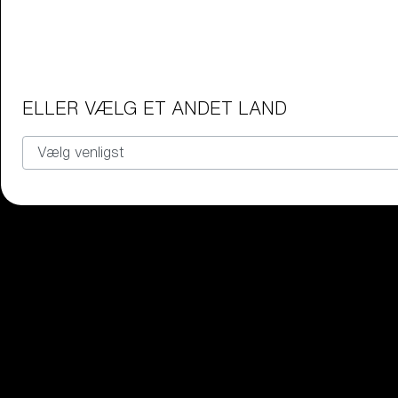
Junior briller
Find det perfekte par Bliz-briller ti
Vores udvalg
ELLER VÆLG ET ANDET LAND