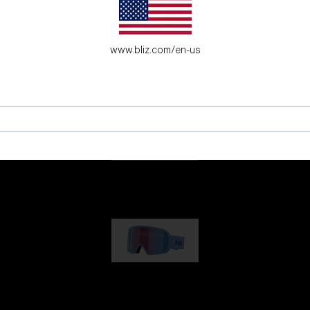
l unge eventyrlystne.
www.bliz.com/en-us
G001
kr 830,00
G002
kr 990,00