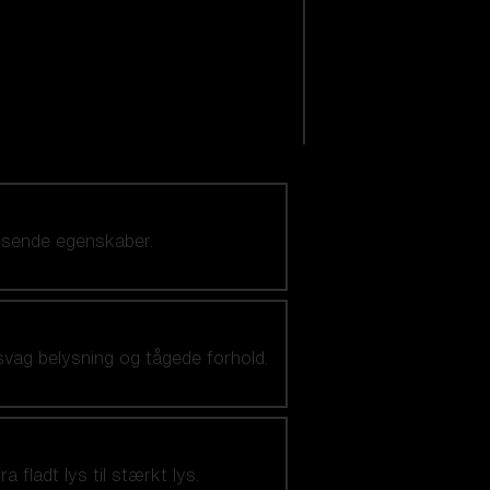
visende egenskaber.
svag belysning og tågede forhold.
 fladt lys til stærkt lys.