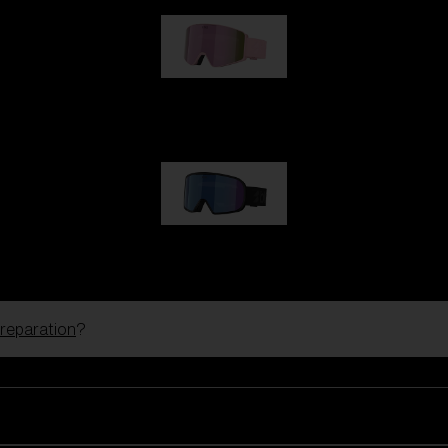
G001S
kr 830,00
G002S
kr 830,00
 reparation
?
Tilpas