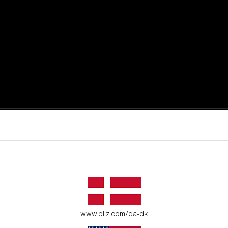
øjeblikke.
 dit miljø.
www.bliz.com/da-dk