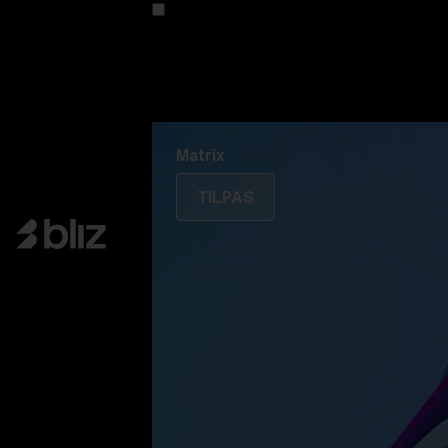
Tilpas din model
Oplev Colorama
Fusion
Matrix
Matrix
TILPAS