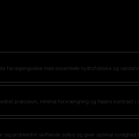
ægte farvegengivelse med essentielle hydrofobiske og vandaf
bedret præcision, minimal forvrængning og højere kontrast i 
ig problemfrit skiftende sollys og giver optimal synlighed fra