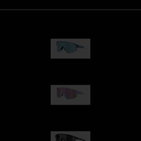
Matrix
kr 690,00
Fusion
kr 770,00