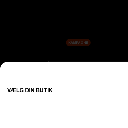
Nye produkter
Udskiftningslinser
Udsalg
KAMPAGNE
Shop efter kategori
Se alle briller
Oplev Bliz-briller til alle dine aktive 
VÆLG DIN BUTIK
Brillelinser
Skift dine Bliz-linser, så de passer til