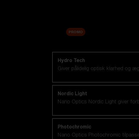
Tilbehør
Sale
PROMO
Shop efter linseteknologi
Hydro Tech
Giver pålidelig optisk klarhed og 
Nordic Light
Nano Optics Nordic Light giver for
Photochromic
Nano Optics Photochromic tilpasser s