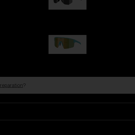
Hero
kr 770,00
P004
kr 690,00
 reparation
?
Skibriller