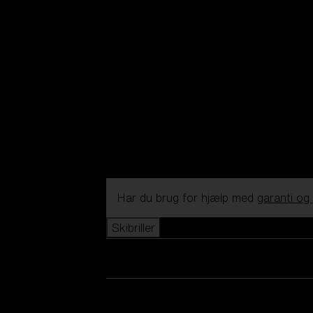
Har du brug for hjælp med
garanti og
Skibriller
Se alle skibriller