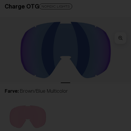
Charge OTG
LINSE OPGRADERET
LAGT I INDKØBSKURVEN!
NORDIC LIGHTS
Pris:
Gratis
Antal:
Pris:
Gratis
Antal:
Farve:
Brown/Blue Multicolor