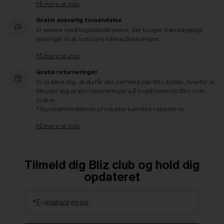
Få mere at vide
Gratis ansvarlig forsendelse
Vi sender med logistikudbydere, der bruger bæredygtige
løsninger til at reducere klimapåvirkningen.
Få mere at vide
Gratis returneringer
Vi vil sikre dig, at du får det perfekte par Bliz-briller, hvorfor vi
tilbyder dig gratis returneringer på kvalificerende Bliz.com-
ordrer.
*Specialfremstillede produkter kan ikke returneres
Få mere at vide
Tilmeld dig Bliz club og hold dig
opdateret
*E-mailadresse