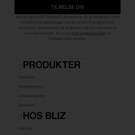
TILMELDE DIG
Ved at klikke på "TILMELD" accepterer du at modtage vores
e-mails med oplysninger om de nyeste brandhistorier,
produkter, kampagner og eksklusive tilbud reserveret til
vores abonnenter. Se vores
fortrolighedspolitik
for
fuldstændige detaljer.
PRODUKTER
Solbriller
Bedstsælgere
Linsekategorier
Skibriller
HOS BLIZ
Udforsk