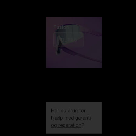
Fusion
TILPAS
Har du brug for
hjælp med
garanti
og reparation
?