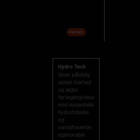
Tilbehør
Sale
PROMO
Shop efter
linseteknologi
Hydro Tech
Giver pålidelig
optisk klarhed
og ægte
farvegengivelse
med essentielle
hydrofobiske
og
vandafvisende
egenskaber.