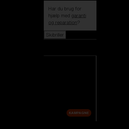
Har du brug for
hjælp med
garanti
og reparation
?
Skibriller
Skibriller
Se alle skibriller
Nye produkter
Udskiftningslinser
Udsalg
KAMPAGNE
Shop efter