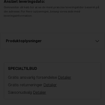
Anslået leveringsdato:
Gennemfør dit køb for at se de mest præcise leveringstider baseret på
din adresse. For flere oplysninger, besøg vores side med
leveringsinformation.
Produktoplysninger
Brun med blå multi ekstra linser, der passer til Charge
OTG-briller. Filterkategori 3 til stærk sollys. VLT 16 %
SPECIALTILBUD
Modelnavn:
Charge OTG
Gratis ansvarlig forsendelse
Detaljer
Produktnr.:
AZG8007LS 000005
Farve:
Brown/Blue Multicolor
Gratis returneringer
Detaljer
Linsefarve:
Brown/Blue Multicolor
Sæsonudsalg
Detaljer
NOTAINFORMATIVA:
S3