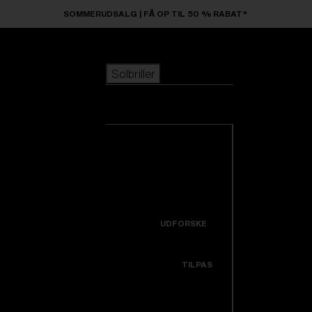
Skip to main content
SOMMERUDSALG | FÅ OP TIL 50 % RABAT*
Solbriller
POPULÆRE SØGNINGER
Solbriller
Bestsellere
Nyankomne
Se alle solbriller
Tilpas din model
Nye produkter
NYTTIGE LINKS
Icons
Garanti & Reparation
UDFORSKE
Få hjælp
Colorama
TILPAS
Udskiftningslinser