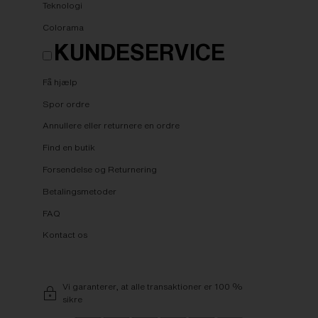
Teknologi
Colorama
KUNDESERVICE
Få hjælp
Spor ordre
Annullere eller returnere en ordre
Find en butik
Forsendelse og Returnering
Betalingsmetoder
FAQ
Kontact os
Vi garanterer, at alle transaktioner er 100 %
sikre