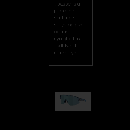
tilpasser sig
problemfrit
skiftende
sollys og giver
optimal
synlighed fra
fladt lys til
stærkt lys.
Vores udvalg
Matrix
kr 690,00