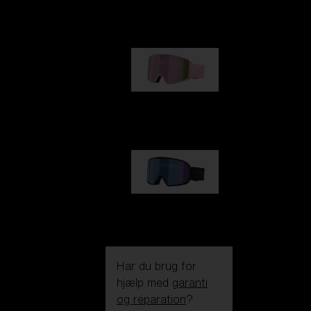
kr 990,00
G001S
kr 830,00
G002S
kr 830,00
Har du brug for
hjælp med
garanti
og reparation
?