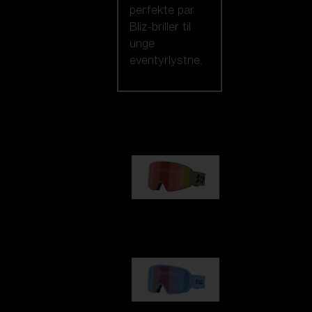
perfekte par
Bliz-briller til
unge
eventyrlystne.
Vores udvalg
G001
kr 830,00
G002