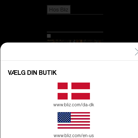
Icons
Hos Bliz
Hos Bliz
Teknologi
FÅ FLERE
OPLYSNINGER
VÆLG DIN BUTIK
www.bliz.com/da-dk
www.bliz.com/en-us
Udforsk