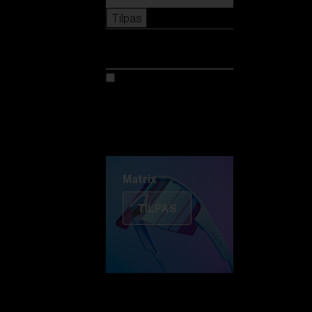
Tilpas
Tilpas
Tilpas din model
Oplev Colorama
Fusion
Matrix
Matrix
TILPAS