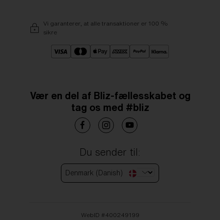
Vi garanterer, at alle transaktioner er 100 %
sikre
Vær en del af Bliz-fællesskabet og
tag os med #bliz
Du sender til:
Denmark (Danish)
WebID #
400249199