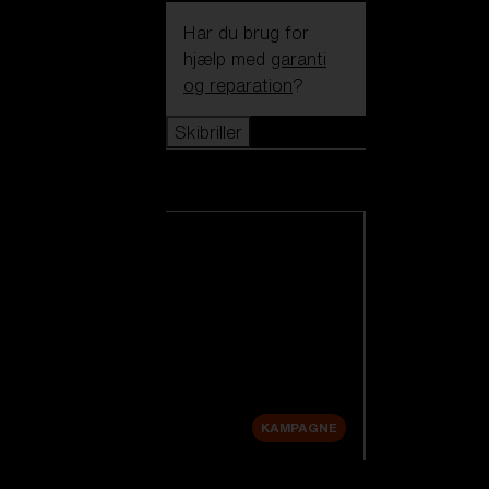
Har du brug for
hjælp med
garanti
og reparation
?
Skibriller
Skibriller
Se alle skibriller
Nye produkter
Udskiftningslinser
Udsalg
KAMPAGNE
Shop efter