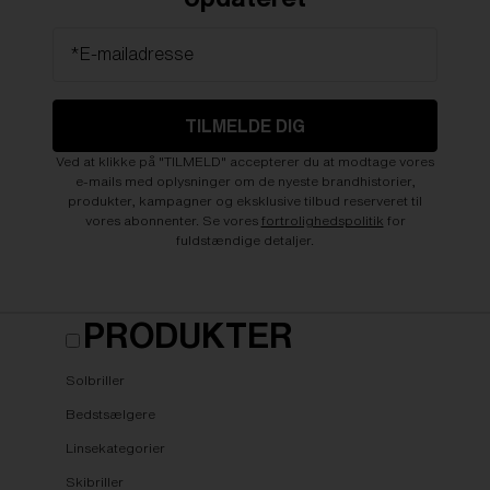
*E-mailadresse
TILMELDE DIG
Ved at klikke på "TILMELD" accepterer du at modtage vores
e-mails med oplysninger om de nyeste brandhistorier,
produkter, kampagner og eksklusive tilbud reserveret til
vores abonnenter. Se vores
fortrolighedspolitik
for
fuldstændige detaljer.
PRODUKTER
Solbriller
Bedstsælgere
Linsekategorier
Skibriller