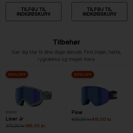
TILFØJ TIL
TILFØJ TIL
INDKØBSKURV
INDKØBSKURV
Tilbehør
Gør dig klar til dine dage derude. Find trøjer, hatte,
rygsække og meget mere.
50% OFF
50% OFF
Flow
BØRN
Liner Jr
830,00 kr.
415,00 kr.
370,00 kr.
185,00 kr.