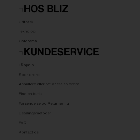
HOS BLIZ
Udforsk
Teknologi
Colorama
KUNDESERVICE
Få hjælp
Spor ordre
Annullere eller returnere en ordre
Find en butik
Forsendelse og Returnering
Betalingsmetoder
FAQ
Kontact os