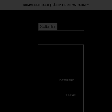
Skip to main content
SOMMERUDSALG | FÅ OP TIL 50 % RABAT*
Solbriller
POPULÆRE SØGNINGER
Solbriller
Bestsellere
Nyankomne
Se alle solbriller
Tilpas din model
Nye produkter
NYTTIGE LINKS
Icons
Garanti & Reparation
UDFORSKE
Få hjælp
Colorama
TILPAS
Udskiftningslinser