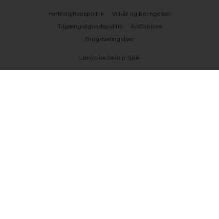
Fortrolighedspolitik
Vilkår og betingelser
Tilgængelighedspolitik
AdChoices
Brugsbetingelser
Luxottica Group SpA