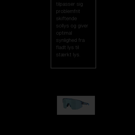
tilpasser sig
problemfrit
skiftende
sollys og giver
optimal
synlighed fra
fladt lys til
stærkt lys.
Vores udvalg
Matrix
kr 690,00