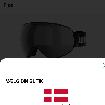
Floz
LINSE OPGRADERET
LAGT I INDKØBSKURVEN!
Pris:
Gratis
Antal:
Pris:
Gratis
Antal:
VÆLG DIN BUTIK