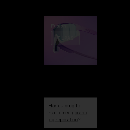
Fusion
TILPAS
Har du brug for
hjælp med
garanti
og reparation
?