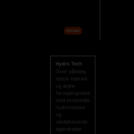
Tilbehør
Sale
PROMO
Shop efter
linseteknologi
Hydro Tech
Giver pålidelig
optisk klarhed
og ægte
farvegengivelse
med essentielle
hydrofobiske
og
vandafvisende
egenskaber.