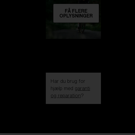
FÅ FLERE
OPLYSNINGER
Har du brug for
hjælp med
garanti
og reparation
?
Login / Register
Få Hjælp
Følg din ordre
Find en butik