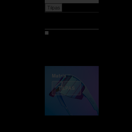
Tilpas
Tilpas
Tilpas din model
Oplev Colorama
Fusion
Matrix
Matrix
TILPAS