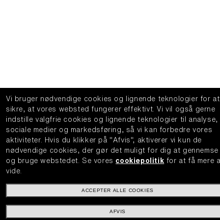
Vi bruger nødvendige cookies og lignende teknologier for at
sikre, at vores websted fungerer effektivt.
Vi vil også gerne
indstille valgfrie cookies og lignende teknologier til analyse,
sociale medier og markedsføring, så vi kan forbedre vores
aktiviteter.
Hvis du klikker på "Afvis", aktiverer vi kun de
nødvendige cookies, der gør det muligt for dig at gennemse
og bruge webstedet.
Se vores
cookiepolitik
for at få mere 
vide.
ACCEPTER ALLE COOKIES
AFVIS