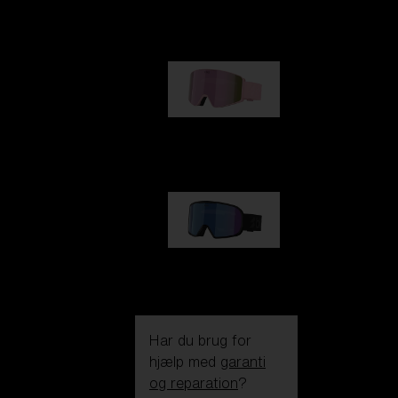
kr 990,00
G001S
kr 830,00
G002S
kr 830,00
Har du brug for
hjælp med
garanti
og reparation
?