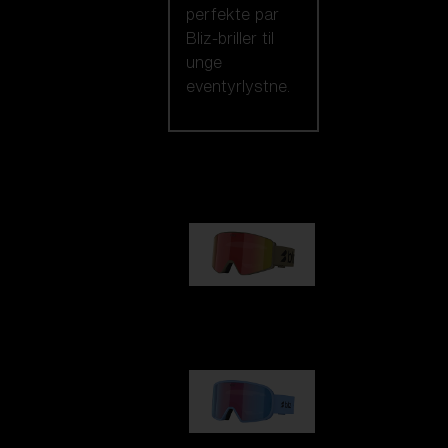
perfekte par
Bliz-briller til
unge
eventyrlystne.
Vores udvalg
G001
kr 830,00
G002