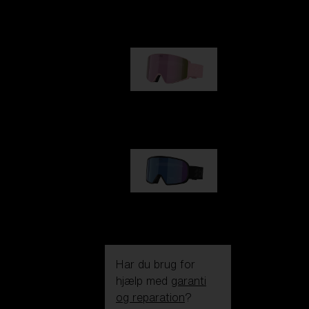
kr 990,00
G001S
kr 830,00
G002S
kr 830,00
Har du brug for
hjælp med
garanti
og reparation
?