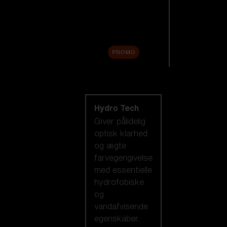
Tilbehør
Sale
PROMO
Shop efter
linseteknologi
Hydro Tech
Giver pålidelig
optisk klarhed
og ægte
farvegengivelse
med essentielle
hydrofobiske
og
vandafvisende
egenskaber.