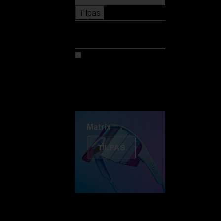
Tilpas
Tilpas
Tilpas din model
Oplev Colorama
Fusion
Matrix
Matrix
TILPAS