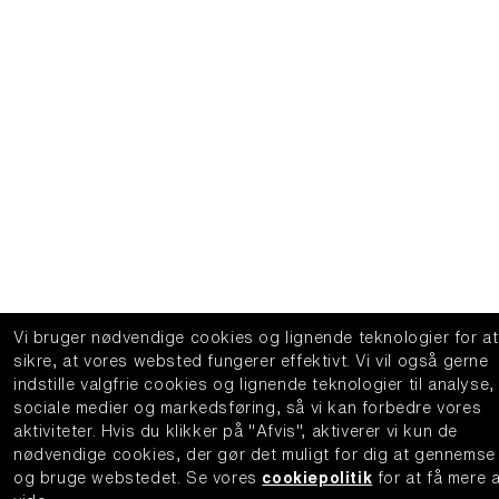
Vi bruger nødvendige cookies og lignende teknologier for at
sikre, at vores websted fungerer effektivt.
Vi vil også gerne
indstille valgfrie cookies og lignende teknologier til analyse,
sociale medier og markedsføring, så vi kan forbedre vores
aktiviteter.
Hvis du klikker på "Afvis", aktiverer vi kun de
nødvendige cookies, der gør det muligt for dig at gennemse
og bruge webstedet.
Se vores
cookiepolitik
for at få mere 