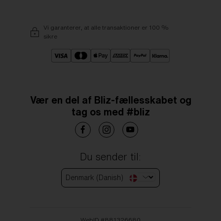
Vi garanterer, at alle transaktioner er 100 %
sikre
Vær en del af Bliz-fællesskabet og
tag os med #bliz
Du sender til:
Denmark (Danish)
WebID #
881326680