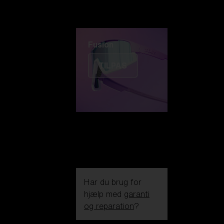
Fusion
TILPAS
Har du brug for
hjælp med
garanti
og reparation
?