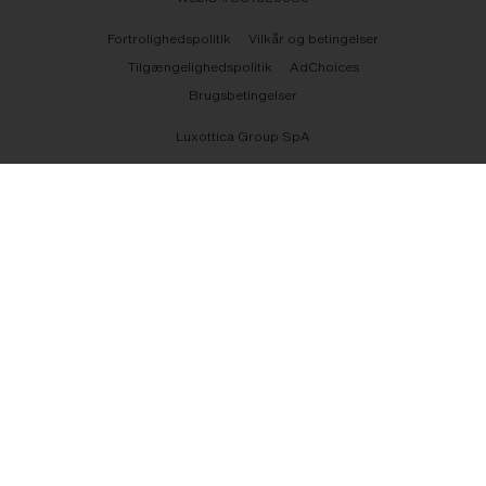
Fortrolighedspolitik
Vilkår og betingelser
Tilgængelighedspolitik
AdChoices
Brugsbetingelser
Luxottica Group SpA