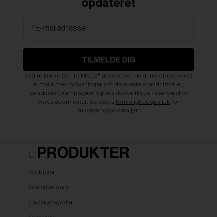
opdateret
*E-mailadresse
TILMELDE DIG
Ved at klikke på "TILMELD" accepterer du at modtage vores
e-mails med oplysninger om de nyeste brandhistorier,
produkter, kampagner og eksklusive tilbud reserveret til
vores abonnenter. Se vores
fortrolighedspolitik
for
fuldstændige detaljer.
PRODUKTER
Solbriller
Bedstsælgere
Linsekategorier