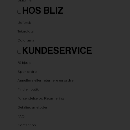
Skibriller
HOS BLIZ
Udforsk
Teknologi
Colorama
KUNDESERVICE
Få hjælp
Spor ordre
Annullere eller returnere en ordre
Find en butik
Forsendelse og Returnering
Betalingsmetoder
FAQ
Kontact os