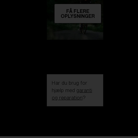
FÅ FLERE
OPLYSNINGER
Har du brug for
hjælp med
garanti
og reparation
?
Login / Register
Få Hjælp
Følg din ordre
Find en butik