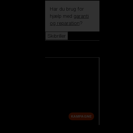
Har du brug for
hjælp med
garanti
og reparation
?
Skibriller
Skibriller
Se alle skibriller
Nye produkter
Udskiftningslinser
Udsalg
KAMPAGNE
Shop efter