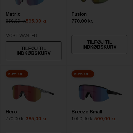
5. Tempelarmens længde:
133 mm
Matrix
Fusion
STÆRKT SOLLYS
850,00 kr.
595,00 kr.
770,00 kr.
Linse
- Mørktonet linse. Lystransmittans
ligger mellem 8-18%
MOST WANTED
TILFØJ TIL
Bedst til
- Lyse forhold
INDKØBSKURV
TILFØJ TIL
INDKØBSKURV
50% OFF
50% OFF
Hero
Breeze Small
770,00 kr.
385,00 kr.
1.000,00 kr.
500,00 kr.