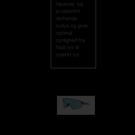
tilpasser sig
problemfrit
skiftende
sollys og giver
optimal
synlighed fra
fladt lys til
stærkt lys.
Vores udvalg
Matrix
kr 690,00