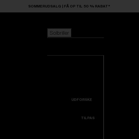
Skip to main content
SOMMERUDSALG | FÅ OP TIL 50 % RABAT*
Solbriller
POPULÆRE SØGNINGER
Solbriller
Bestsellere
Nyankomne
Se alle solbriller
Tilpas din model
Nye produkter
NYTTIGE LINKS
Icons
Garanti & Reparation
UDFORSKE
Få hjælp
Colorama
TILPAS
Udskiftningslinser