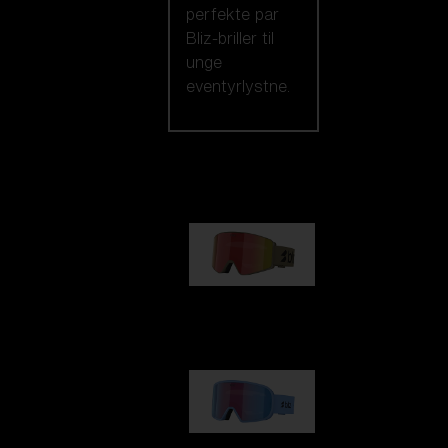
perfekte par
Bliz-briller til
unge
eventyrlystne.
Vores udvalg
G001
kr 830,00
G002