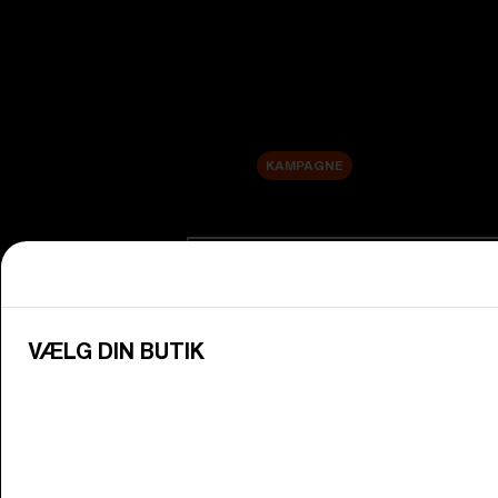
Nye produkter
Udskiftningslinser
Udsalg
KAMPAGNE
Shop efter kategori
Se alle briller
Oplev Bliz-briller til alle dine aktive 
VÆLG DIN BUTIK
Brillelinser
Skift dine Bliz-linser, så de passer til