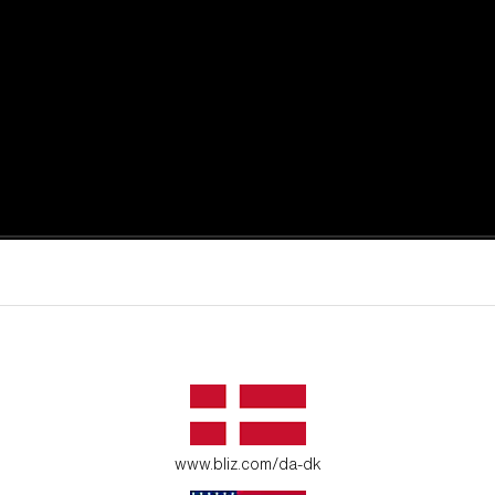
øjeblikke.
 dit miljø.
www.bliz.com/da-dk