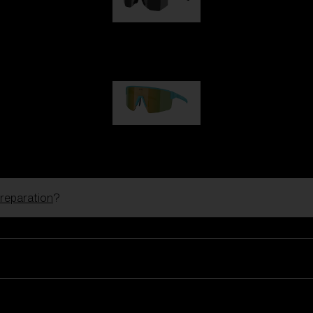
Hero
kr 770,00
P004
kr 690,00
 reparation
?
Skibriller