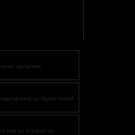
visende egenskaber.
svag belysning og tågede forhold.
 fladt lys til stærkt lys.