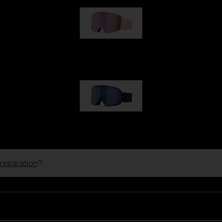
G001S
kr 830,00
G002S
kr 830,00
 reparation
?
Tilpas