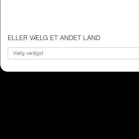
Junior briller
Find det perfekte par Bliz-briller ti
Vores udvalg
ELLER VÆLG ET ANDET LAND