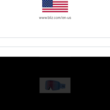
l unge eventyrlystne.
www.bliz.com/en-us
G001
kr 830,00
G002
kr 990,00