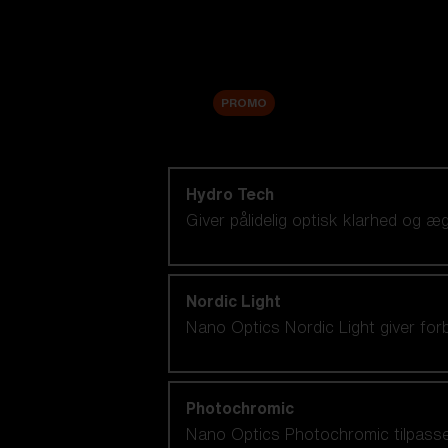
Tilbehør
Sale
PROMO
Shop efter linseteknologi
Hydro Tech
Giver pålidelig optisk klarhed og 
Nordic Light
Nano Optics Nordic Light giver for
Photochromic
Nano Optics Photochromic tilpasser s