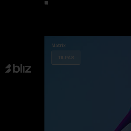
Tilpas din model
Oplev Colorama
Fusion
Matrix
Matrix
TILPAS