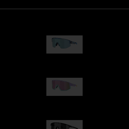
Matrix
kr 690,00
Fusion
kr 770,00