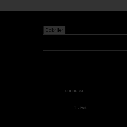
Skip to main content
Solbriller
POPULÆRE SØGNINGER
Bestsellere
Nyankomne
Se alle solbriller
Tilpas din model
Nye produkter
NYTTIGE LINKS
Icons
Garanti & Reparation
UDFORSKE
Få hjælp
Colorama
TILPAS
Udskiftningslinser