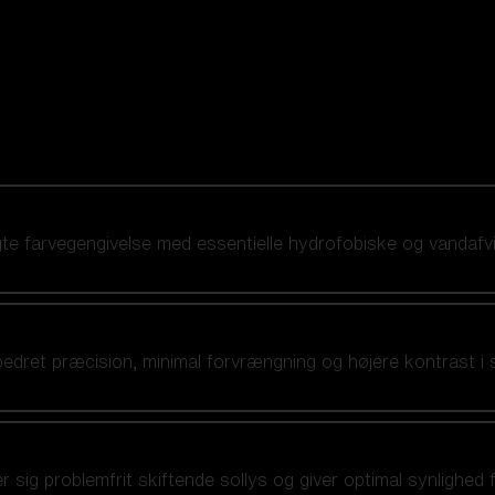
ægte farvegengivelse med essentielle hydrofobiske og vandaf
bedret præcision, minimal forvrængning og højere kontrast i 
ig problemfrit skiftende sollys og giver optimal synlighed fra