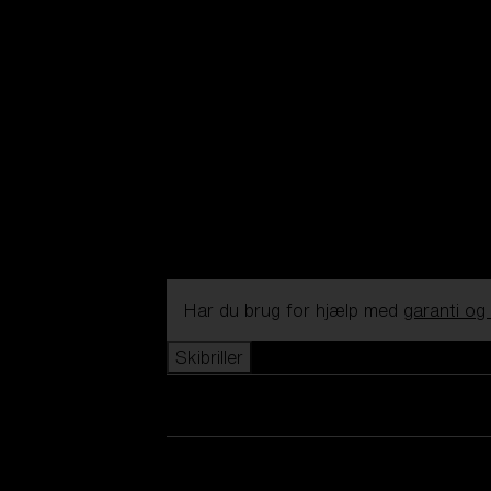
Har du brug for hjælp med
garanti og
Skibriller
Se alle skibriller