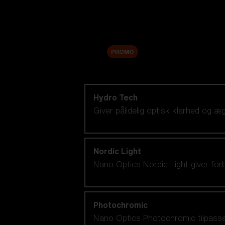
Tilbehør
Sale
PROMO
Shop efter linseteknologi
Hydro Tech
Giver pålidelig optisk klarhed og 
Nordic Light
Nano Optics Nordic Light giver for
Photochromic
Nano Optics Photochromic tilpasser s