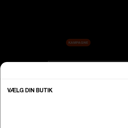
Nye produkter
Udskiftningslinser
Udsalg
KAMPAGNE
Shop efter kategori
Se alle briller
Oplev Bliz-briller til alle dine aktive 
VÆLG DIN BUTIK
Brillelinser
Skift dine Bliz-linser, så de passer til