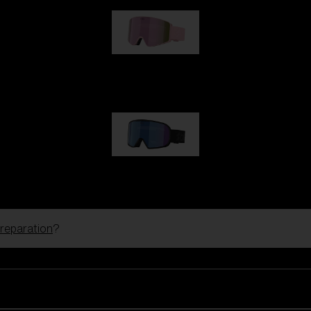
G001S
kr 830,00
G002S
kr 830,00
 reparation
?
Tilpas