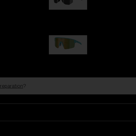
Hero
kr 770,00
P004
kr 690,00
 reparation
?
Skibriller