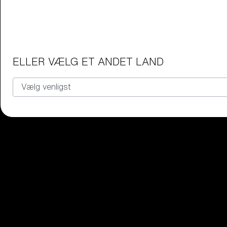
Junior briller
Find det perfekte par Bliz-briller ti
Vores udvalg
ELLER VÆLG ET ANDET LAND