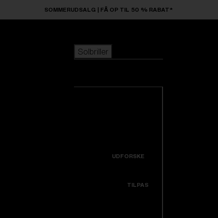
Skip to main content
SOMMERUDSALG | FÅ OP TIL 50 % RABAT*
Solbriller
POPULÆRE SØGNINGER
Solbriller
Bestsellere
Nyankomne
Se alle solbriller
Tilpas din model
Nye produkter
NYTTIGE LINKS
Icons
Garanti & Reparation
UDFORSKE
Få hjælp
Colorama
TILPAS
Udskiftningslinser