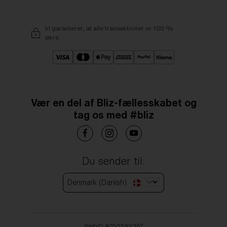
Vi garanterer, at alle transaktioner er 100 %
sikre
Vær en del af Bliz-fællesskabet og
tag os med #bliz
Du sender til:
Denmark (Danish)
WebID #
750599367