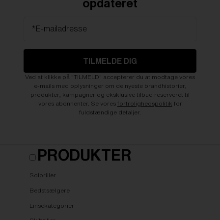
opdateret
*E-mailadresse
TILMELDE DIG
Ved at klikke på "TILMELD" accepterer du at modtage vores
e-mails med oplysninger om de nyeste brandhistorier,
produkter, kampagner og eksklusive tilbud reserveret til
vores abonnenter. Se vores
fortrolighedspolitik
for
fuldstændige detaljer.
PRODUKTER
Solbriller
Bedstsælgere
Linsekategorier