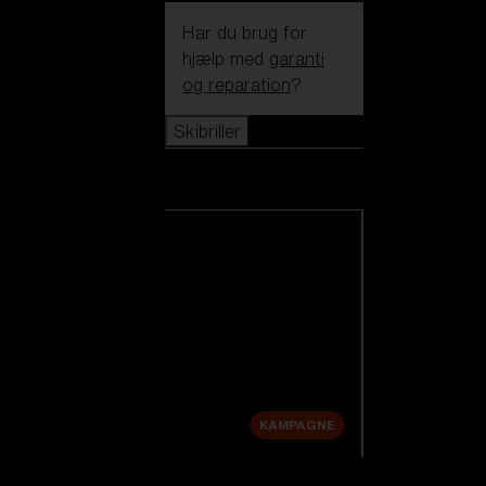
Har du brug for
hjælp med
garanti
og reparation
?
Skibriller
Skibriller
Se alle skibriller
Nye produkter
Udskiftningslinser
Udsalg
KAMPAGNE
Shop efter