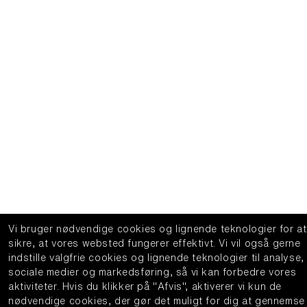
Vi bruger nødvendige cookies og lignende teknologier for at
sikre, at vores websted fungerer effektivt.
Vi vil også gerne
indstille valgfrie cookies og lignende teknologier til analyse,
sociale medier og markedsføring, så vi kan forbedre vores
aktiviteter.
Hvis du klikker på "Afvis", aktiverer vi kun de
nødvendige cookies, der gør det muligt for dig at gennemse