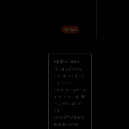
Tilbehør
Sale
PROMO
Shop efter
linseteknologi
Hydro Tech
Giver pålidelig
optisk klarhed
og ægte
farvegengivelse
med essentielle
hydrofobiske
og
vandafvisende
egenskaber.