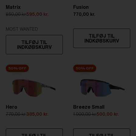
Matrix
Fusion
4. Linsehøjde:
4. Linsehøjde:
STÆRKT SOLLYS
60.3 mm
61.3 mm
850,00 kr.
595,00 kr.
770,00 kr.
Linse
- Mørktonet linse. Lystransmittans
5. Tempelarmens længde:
5. Tempelarmens længde:
ligger mellem 8-18%
MOST WANTED
130 mm
130 mm
TILFØJ TIL
Bedst til
- Lyse forhold
INDKØBSKURV
TILFØJ TIL
INDKØBSKURV
50% OFF
50% OFF
Hero
Breeze Small
770,00 kr.
385,00 kr.
1.000,00 kr.
500,00 kr.
TILFØJ TIL
TILFØJ TIL