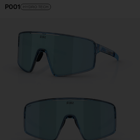
P001
LINSE OPGRADERET
LAGT I INDKØBSKURVEN!
HYDRO TECH
Pris:
Gratis
Antal:
Pris:
Gratis
Antal: