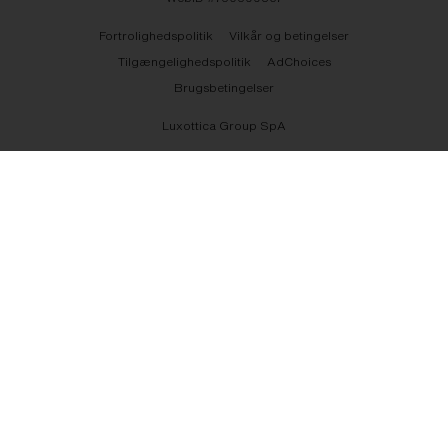
Fortrolighedspolitik
Vilkår og betingelser
Tilgængelighedspolitik
AdChoices
Brugsbetingelser
Luxottica Group SpA