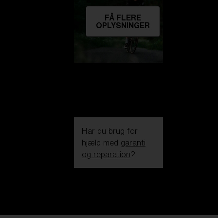
FÅ FLERE
OPLYSNINGER
Har du brug for
hjælp med
garanti
og reparation
?
Login / Register
Få Hjælp
Følg din ordre
Find en butik