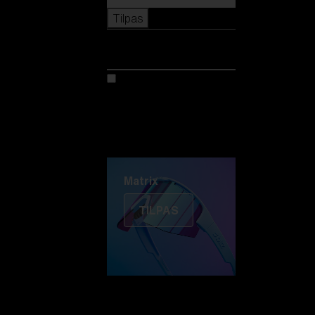
Tilpas
Tilpas
Tilpas din model
Oplev Colorama
Fusion
Matrix
Matrix
TILPAS