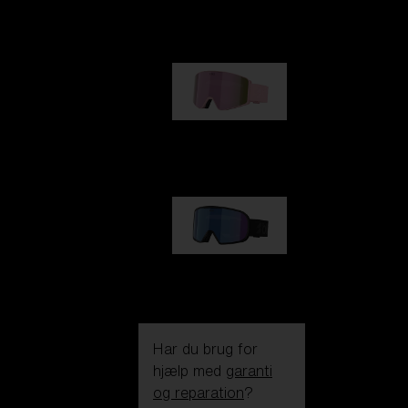
kr 990,00
G001S
kr 830,00
G002S
kr 830,00
Har du brug for
hjælp med
garanti
og reparation
?