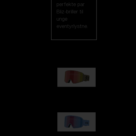
perfekte par
Bliz-briller til
unge
eventyrlystne.
Vores udvalg
G001
kr 830,00
G002