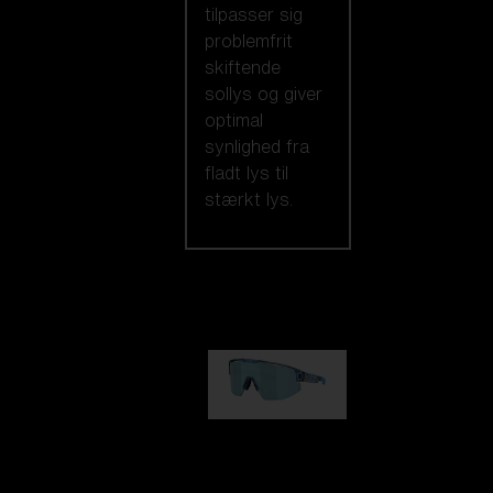
tilpasser sig
problemfrit
skiftende
sollys og giver
optimal
synlighed fra
fladt lys til
stærkt lys.
Vores udvalg
Matrix
kr 690,00