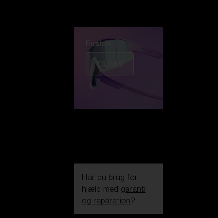
Fusion
TILPAS
Har du brug for
hjælp med
garanti
og reparation
?