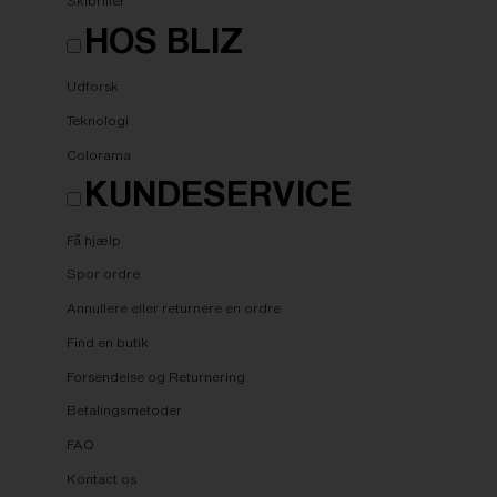
Skibriller
HOS BLIZ
Udforsk
Teknologi
Colorama
KUNDESERVICE
Få hjælp
Spor ordre
Annullere eller returnere en ordre
Find en butik
Forsendelse og Returnering
Betalingsmetoder
FAQ
Kontact os