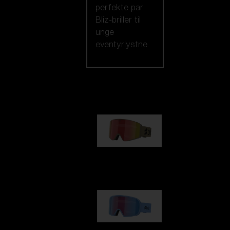
perfekte par
Bliz-briller til
unge
eventyrlystne.
Vores udvalg
G001
kr 830,00
G002