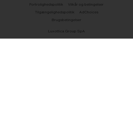
Fortrolighedspolitik
Vilkår og betingelser
Tilgængelighedspolitik
AdChoices
Brugsbetingelser
Luxottica Group SpA