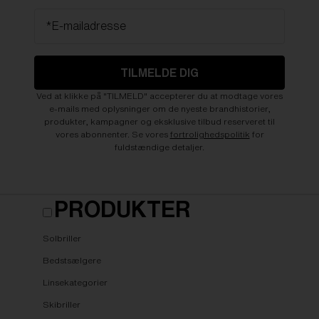
*E-mailadresse
TILMELDE DIG
Ved at klikke på "TILMELD" accepterer du at modtage vores
e-mails med oplysninger om de nyeste brandhistorier,
produkter, kampagner og eksklusive tilbud reserveret til
vores abonnenter. Se vores
fortrolighedspolitik
for
fuldstændige detaljer.
PRODUKTER
Solbriller
Bedstsælgere
Linsekategorier
Skibriller