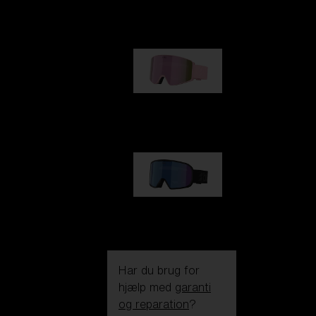
kr 990,00
G001S
kr 830,00
G002S
kr 830,00
Har du brug for
hjælp med
garanti
og reparation
?