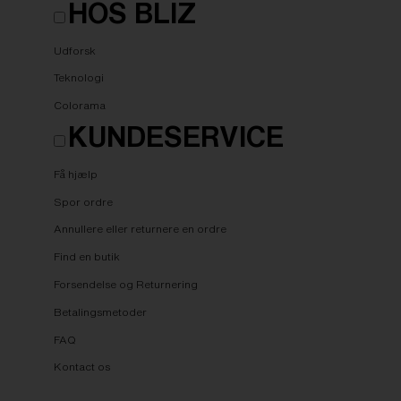
HOS BLIZ
Udforsk
Teknologi
Colorama
KUNDESERVICE
Få hjælp
Spor ordre
Annullere eller returnere en ordre
Find en butik
Forsendelse og Returnering
Betalingsmetoder
FAQ
Kontact os