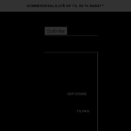
Skip to main content
SOMMERUDSALG | FÅ OP TIL 50 % RABAT*
Solbriller
POPULÆRE SØGNINGER
Solbriller
Bestsellere
Nyankomne
Se alle solbriller
Tilpas din model
Nye produkter
NYTTIGE LINKS
Icons
Garanti & Reparation
UDFORSKE
Få hjælp
Colorama
TILPAS
Udskiftningslinser