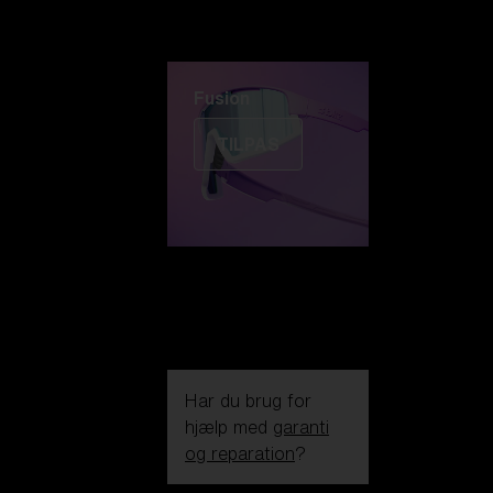
Fusion
TILPAS
Har du brug for
hjælp med
garanti
og reparation
?