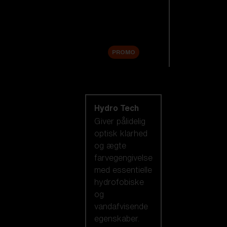
Tilbehør
Sale
PROMO
Shop efter
linseteknologi
Hydro Tech
Giver pålidelig
optisk klarhed
og ægte
farvegengivelse
med essentielle
hydrofobiske
og
vandafvisende
egenskaber.