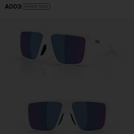
A003
LINSE OPGRADERET
LAGT I INDKØBSKURVEN!
HYDRO TECH
Pris:
Gratis
Antal:
Pris:
Gratis
Antal: