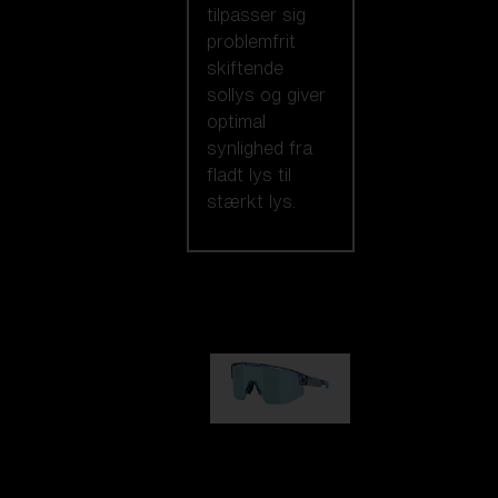
tilpasser sig
problemfrit
skiftende
sollys og giver
optimal
synlighed fra
fladt lys til
stærkt lys.
Vores udvalg
Matrix
kr 690,00