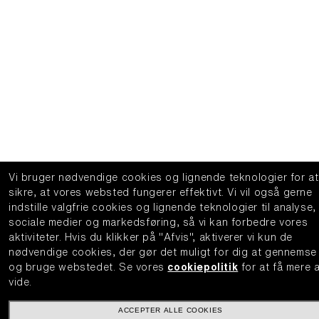
Vi bruger nødvendige cookies og lignende teknologier for at
sikre, at vores websted fungerer effektivt.
Vi vil også gerne
indstille valgfrie cookies og lignende teknologier til analyse,
sociale medier og markedsføring, så vi kan forbedre vores
aktiviteter.
Hvis du klikker på "Afvis", aktiverer vi kun de
nødvendige cookies, der gør det muligt for dig at gennemse
og bruge webstedet.
Se vores
cookiepolitik
for at få mere 
vide.
ACCEPTER ALLE COOKIES