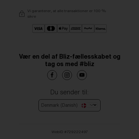
Vi garanterer, at alle transaktioner er 100 %
sikre
Vær en del af Bliz-fællesskabet og
tag os med #bliz
Du sender til:
Denmark (Danish)
WebID #
729222497