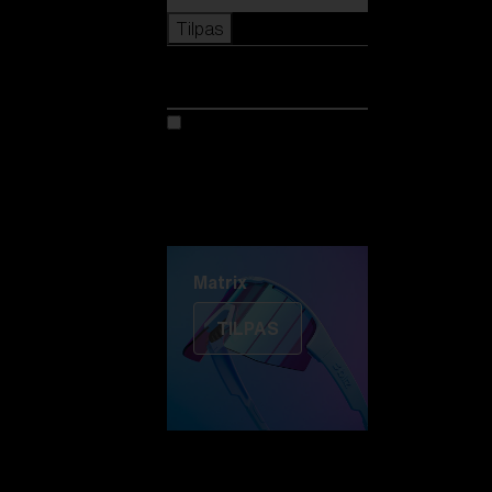
Tilpas
Tilpas
Tilpas din model
Oplev Colorama
Fusion
Matrix
Matrix
TILPAS