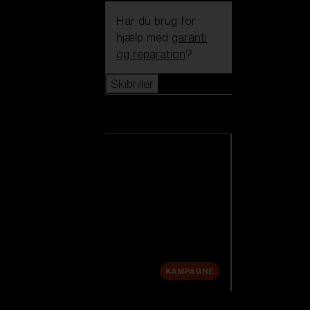
Har du brug for
hjælp med
garanti
og reparation
?
Skibriller
Skibriller
Se alle skibriller
Nye produkter
Udskiftningslinser
Udsalg
KAMPAGNE
Shop efter