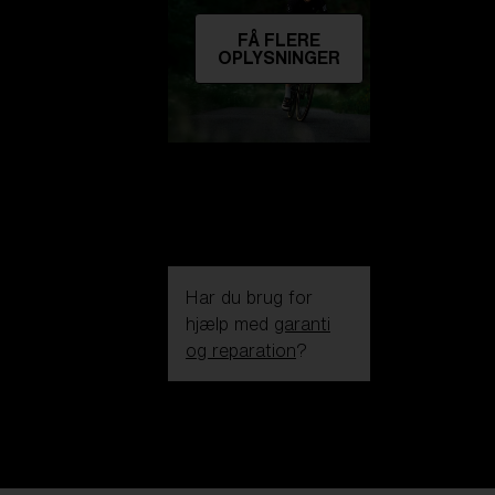
FÅ FLERE
OPLYSNINGER
Har du brug for
hjælp med
garanti
og reparation
?
Login / Register
Få Hjælp
Følg din ordre
Find en butik