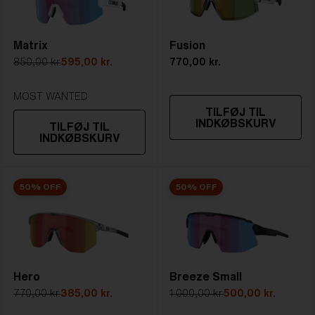
4. Linsehøjde:
47.8 mm
eller polariseret i en fantastisk linse.
5. Tempelarmens længde:
137 mm
Matrix
Fusion
STÆRKT SOLLYS
850,00 kr.
595,00 kr.
770,00 kr.
Linse
- Mørktonet linse. Lystransmittans
ligger mellem 8-18%
MOST WANTED
TILFØJ TIL
Bedst til
- Lyse forhold
INDKØBSKURV
TILFØJ TIL
INDKØBSKURV
50% OFF
50% OFF
Hero
Breeze Small
770,00 kr.
385,00 kr.
1.000,00 kr.
500,00 kr.