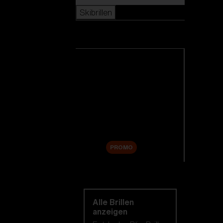
Skibrillen
Skibrillen
Alle Skibrillen anzeigen
Neuheiten
Ersatzgläser
Sale
PROMO
Einkaufen nach
kategorie
Alle Brillen
anzeigen