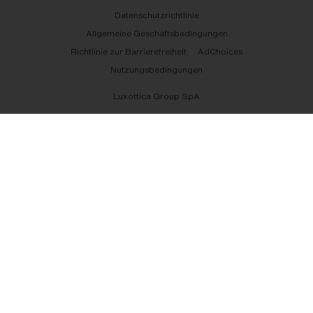
Datenschutzrichtlinie
Allgemeine Geschäftsbedingungen
Richtlinie zur Barrierefreiheit
AdChoices
Nutzungsbedingungen
Luxottica Group SpA