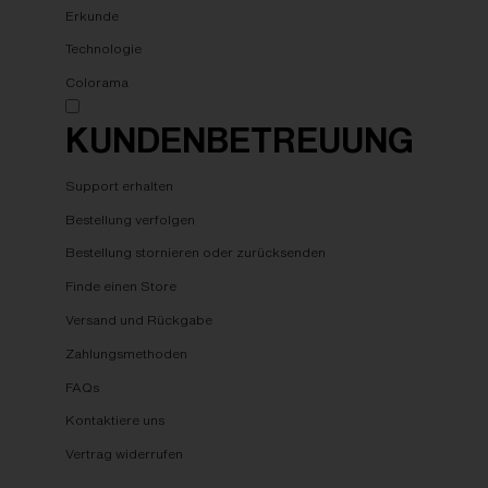
Erkunde
Technologie
Colorama
KUNDENBETREUUNG
Support erhalten
Bestellung verfolgen
Bestellung stornieren oder zurücksenden
Finde einen Store
Versand und Rückgabe
Zahlungsmethoden
FAQs
Kontaktiere uns
Vertrag widerrufen