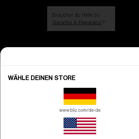
Brauchst du Hilfe zu
Garantie & Reparatur
?
Login / Register
Hilfe
Bestellung verfolgen
Finde einen Store
GLAS VERBESSERT
ZUM WARENKORB HINZUGEFÜG
Home
Dynamic
Sale
Top-Auswahl: Exklusive Sonnenbrillen-Angebote
WÄHLE DEINEN STORE
TOP-AUSWAHL: EXKLUSIVE
Preis
Kostenlos
SONNENBRILLEN-ANGEBOTE
Menge:
www.bliz.com/de-de
Preis
Kostenlos
Menge: