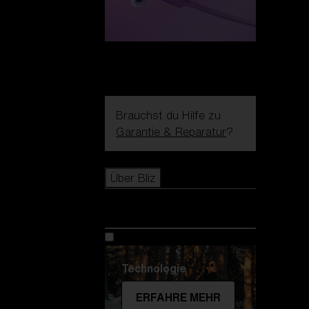
Brauchst du Hilfe zu
Garantie & Reparatur
?
Icons
Über Bliz
Über Bliz
Technologie
ERFAHRE MEHR