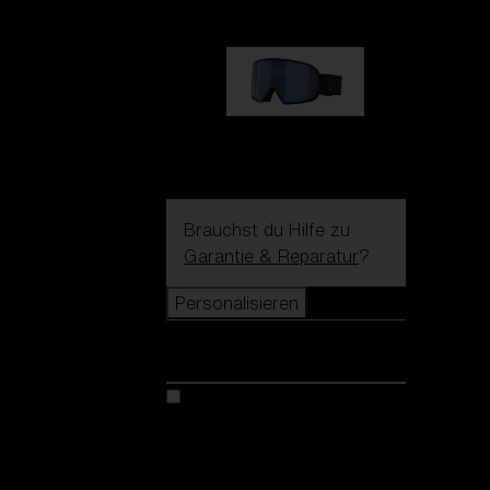
G002S
89,00 €
Brauchst du Hilfe zu
Garantie & Reparatur
?
Personalisieren
Personalisieren
Kreiere dein modell
Entdecke Colorama
Fusion