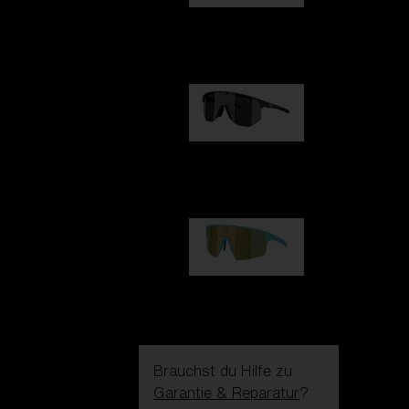
Fusion
99,00 €
Hero
99,00 €
P004
89,00 €
Brauchst du Hilfe zu
Garantie & Reparatur
?