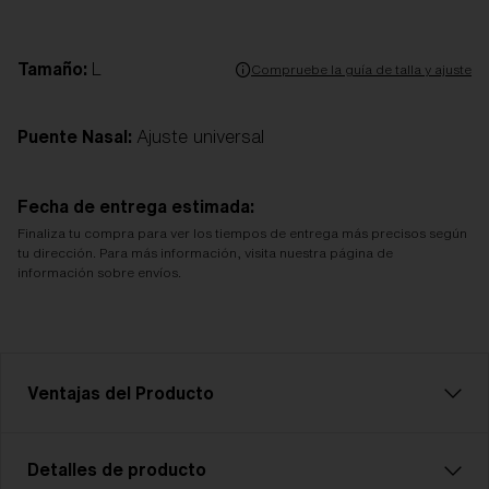
Tamaño:
L
Compruebe la guía de talla y ajuste
Puente Nasal:
Ajuste universal
Fecha de entrega estimada:
Finaliza tu compra para ver los tiempos de entrega más precisos según
tu dirección. Para más información, visita nuestra página de
información sobre envíos.
Ventajas del Producto
Estándar CE
Detalles de producto
Todos los productos Bliz Active cuentan con el