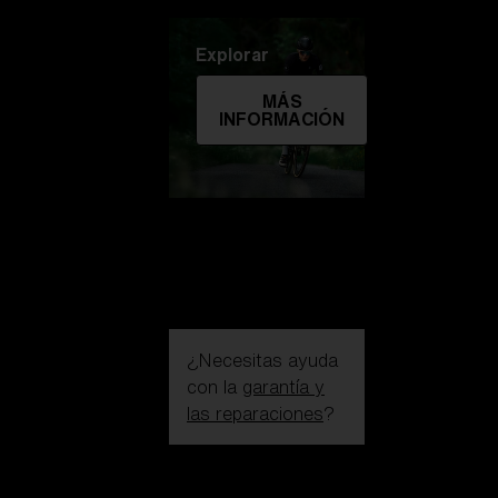
Explorar
MÁS
INFORMACIÓN
¿Necesitas ayuda
con la
garantía y
las reparaciones
?
Iniciar sesión /
Crear una cuenta