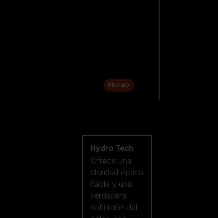
Lentes de
repuesto
Accesorios
Sale
PROMO
Comprar por
tecnología de
lentes
Hydro Tech
Ofrece una
claridad óptica
fiable y una
verdadera
definición del