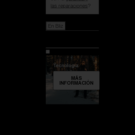
las reparaciones
?
Icons
En Bliz
En Bliz
Tecnología
MÁS
INFORMACIÓN