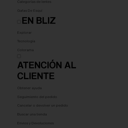
Categorías de lentes
Gafas De Esquí
EN BLIZ
Explorar
Tecnología
Colorama
ATENCIÓN AL
CLIENTE
Obtener ayuda
Seguimiento del pedido
Cancelar o devolver un pedido
Buscar una tienda
Envios y Devoluciones