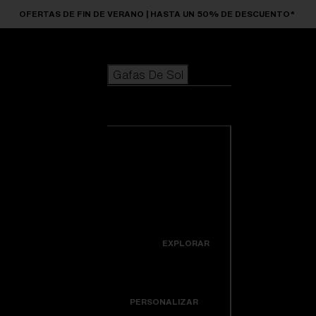
Skip to main content
OFERTAS DE FIN DE VERANO | HASTA UN 50% DE DESCUENTO*
Gafas De Sol
BÚSQUEDAS POPULARES
Gafas De Sol
Los más vendidos de gafas de sol
Novedades en gafas de sol
Ver todas las
Personaliza tu modelo
gafas de sol
ENLACES ÚTILES
Novedades
Lentes de recambio
Icons
EXPLORAR
Garantía y reparación
Colorama
PERSONALIZAR