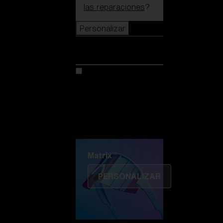
las reparaciones
?
Personalizar
Personalizar
Personaliza tu modelo
Descubre Colorama
Fusión
Matrix
Matrix
PERSONALIZAR