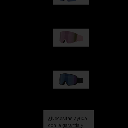
G002
109,00 €
G001S
89,00 €
G002S
89,00 €
¿Necesitas ayuda
con la
garantía y