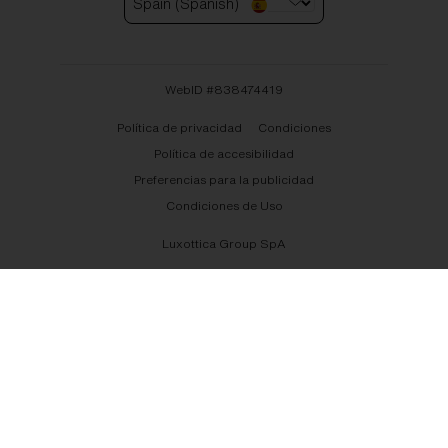
Spain (Spanish)
WebID #
838474419
Política de privacidad
Condiciones
Política de accesibilidad
Preferencias para la publicidad
Condiciones de Uso
Luxottica Group SpA