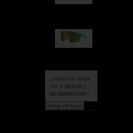
Hero
99,00 €
P004
89,00 €
¿Necesitas ayuda
con la
garantía y
las reparaciones
?
Gafas De Esquí
Gafas De
Esquí