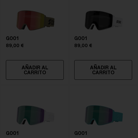
Material de la lente:
todo tipo de condiciones meteorológicas con un
Policarbonato
Tamaño:
peso muy reducido.
L
Curvatura De La Lente:
Shield - Base 5 Cylindrical
NOTAINFORMATIVA:
S2
G001
G001
89,00 €
89,00 €
AÑADIR AL
AÑADIR AL
CARRITO
CARRITO
G001
G001