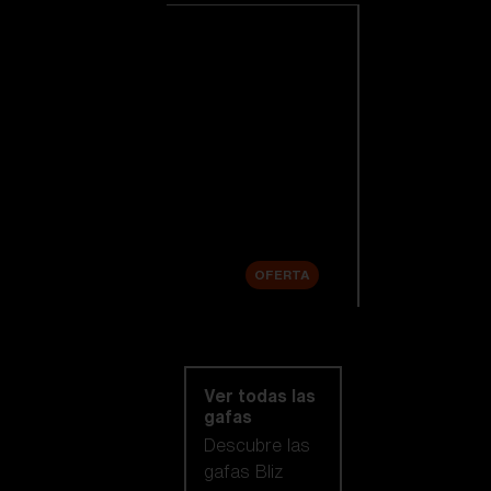
Ver todas las
gafas de esquí
Novedades
Lentes de
repuesto
Venta
OFERTA
Compra por
categoría
Ver todas las
gafas
Descubre las
gafas Bliz