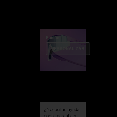
Fusión
PERSONALIZAR
¿Necesitas ayuda
con la
garantía y