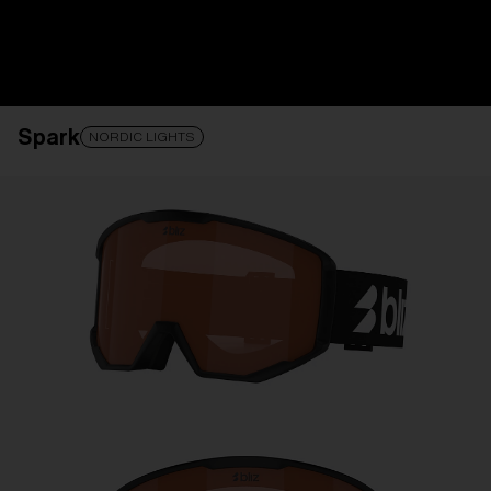
Recibe Asistencia
Seguimiento de tu
pedido
Buscar una tienda
Spark
OBJETIVO ACTUALIZADO
¡AGREGADO AL
NORDIC LIGHTS
CARRITO!
Precio:
Sin cargo
Cantidad:
Precio:
Sin cargo
Cantidad: