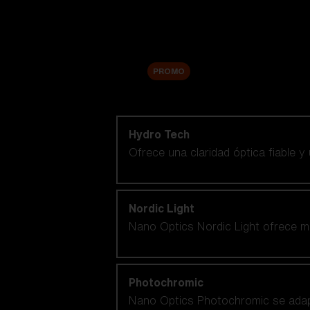
Accesorios
Sale
PROMO
Comprar por tecnología de lentes
Hydro Tech
Ofrece una claridad óptica fiable y
Nordic Light
Nano Optics Nordic Light ofrece ma
Photochromic
Nano Optics Photochromic se adapt