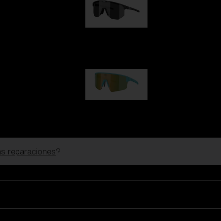
Hero
99,00 €
P004
89,00 €
las reparaciones
?
Gafas De Esquí