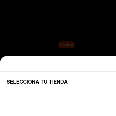
Ver todas las gafas de esquí
Novedades
Lentes de repuesto
Venta
OFERTA
Compra por categoría
Ver todas las gafas
Descubre las gafas Bliz para disfr
SELECCIONA TU TIENDA
Lentes para gafas de nieve
Cambia tus lentes Bliz para que se