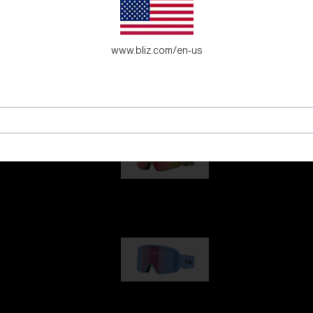
fecto para los jóvenes aventureros.
www.bliz.com/en-us
G001
89,00 €
G002
109,00 €