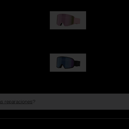
G001S
89,00 €
G002S
89,00 €
las reparaciones
?
Personalizar