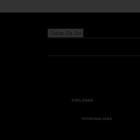
Skip to main content
Gafas De Sol
BÚSQUEDAS POPULARES
Los más vendidos de gafas de sol
Novedades en gafas de sol
Ver todas las gafas de sol
Personaliza tu modelo
Novedades
ENLACES ÚTILES
Icons
Lentes de recambio
EXPLORAR
Garantía y reparación
Colorama
PERSONALIZAR
Lentes de repuesto