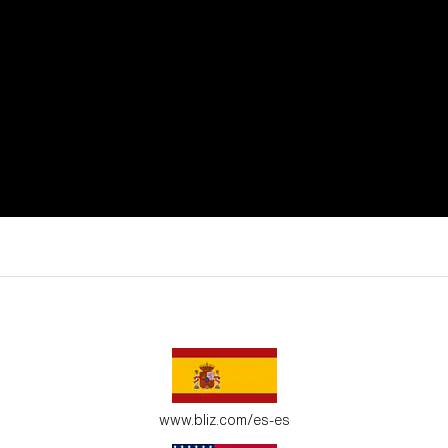
utar de todos tus momentos de actividad.
 adapten a tu entorno.
www.bliz.com/es-es