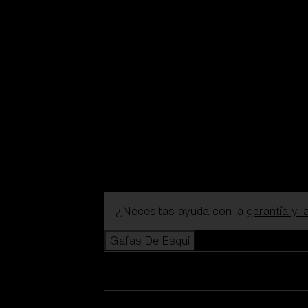
¿Necesitas ayuda con la
garantía y 
Gafas De Esquí