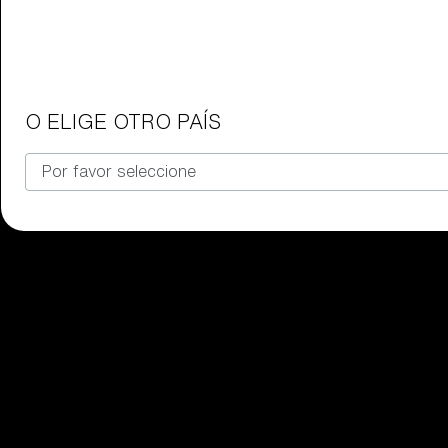
Gafas para niños
Encuentra el par de gafas Bliz per
O ELIGE OTRO PAÍS
Nuestra selección