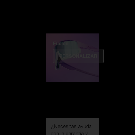
Fusión
PERSONALIZAR
¿Necesitas ayuda
con la
garantía y