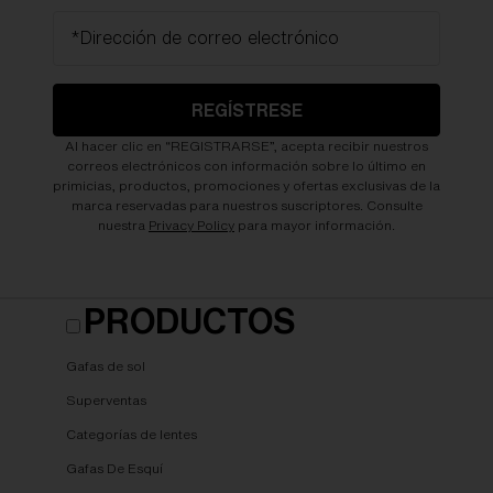
*Dirección de correo electrónico
REGÍSTRESE
Al hacer clic en “REGISTRARSE”, acepta recibir nuestros
correos electrónicos con información sobre lo último en
primicias, productos, promociones y ofertas exclusivas de la
marca reservadas para nuestros suscriptores. Consulte
nuestra
Privacy Policy
para mayor información.
PRODUCTOS
Gafas de sol
Superventas
Categorías de lentes
Gafas De Esquí