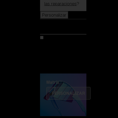
las reparaciones
?
Personalizar
Personalizar
Personaliza tu modelo
Descubre Colorama
Fusión
Matrix
Matrix
PERSONALIZAR