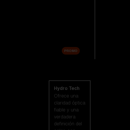
Lentes de
repuesto
Accesorios
Sale
PROMO
Comprar por
tecnología de
lentes
Hydro Tech
Ofrece una
claridad óptica
fiable y una
verdadera
definición del