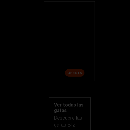
Ver todas las
gafas de esquí
Novedades
Lentes de
repuesto
Venta
OFERTA
Compra por
categoría
Ver todas las
gafas
Descubre las
gafas Bliz