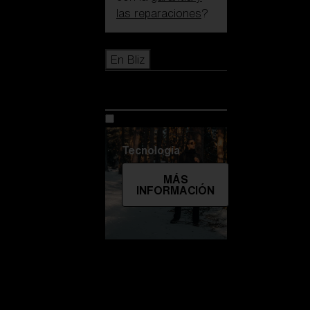
las reparaciones
?
Icons
En Bliz
En Bliz
Tecnología
MÁS
INFORMACIÓN