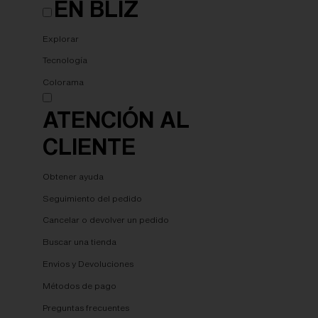
EN BLIZ
Explorar
Tecnología
Colorama
ATENCIÓN AL
CLIENTE
Obtener ayuda
Seguimiento del pedido
Cancelar o devolver un pedido
Buscar una tienda
Envios y Devoluciones
Métodos de pago
Preguntas frecuentes