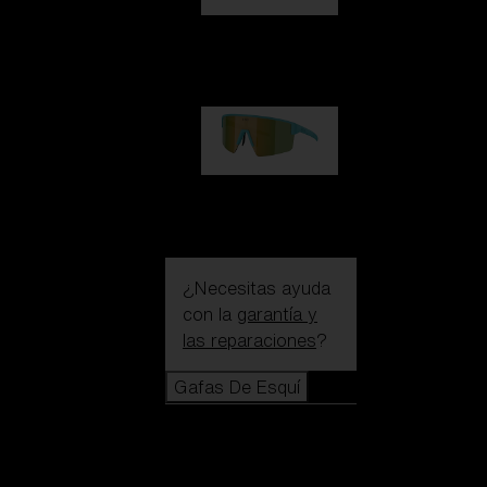
Hero
99,00 €
P004
89,00 €
¿Necesitas ayuda
con la
garantía y
las reparaciones
?
Gafas De Esquí
Gafas De
Esquí