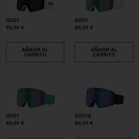
Tamaño:
L
Curvatura De La Lente:
Shield - Base 5.5 Cylindrical
G001
NOTAINFORMATIVA:
S3
G001
89,00 €
89,00 €
AÑADIR AL
AÑADIR AL
CARRITO
CARRITO
G001
G001S
89,00 €
89,00 €