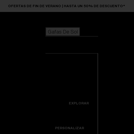
Skip to main content
OFERTAS DE FIN DE VERANO | HASTA UN 50% DE DESCUENTO*
Gafas De Sol
BÚSQUEDAS POPULARES
Gafas De Sol
Los más vendidos de gafas de sol
Novedades en gafas de sol
Ver todas las
Personaliza tu modelo
gafas de sol
ENLACES ÚTILES
Novedades
Lentes de recambio
Icons
EXPLORAR
Garantía y reparación
Colorama
PERSONALIZAR