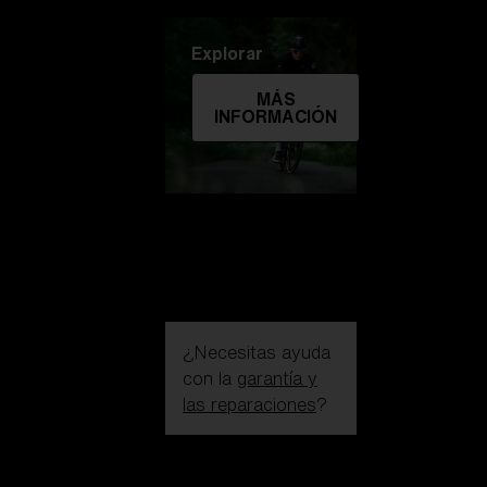
Explorar
MÁS
INFORMACIÓN
¿Necesitas ayuda
con la
garantía y
las reparaciones
?
Iniciar sesión /
Crear una cuenta