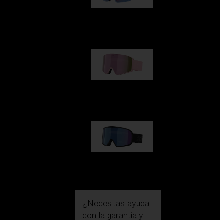
G002
109,00 €
G001S
89,00 €
G002S
89,00 €
¿Necesitas ayuda
con la
garantía y