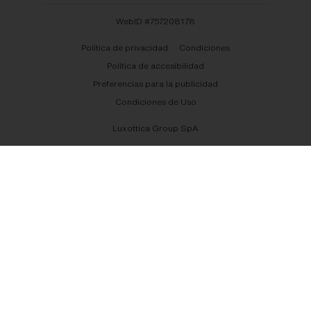
WebID #
757208178
Política de privacidad
Condiciones
Política de accesibilidad
Preferencias para la publicidad
Condiciones de Uso
Luxottica Group SpA