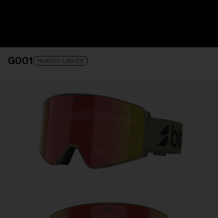
Recibe Asistencia
Seguimiento de tu
pedido
Buscar una tienda
G001
OBJETIVO ACTUALIZADO
¡AGREGADO AL
NORDIC LIGHTS
CARRITO!
Precio:
Sin cargo
Cantidad:
Precio:
Sin cargo
Cantidad: