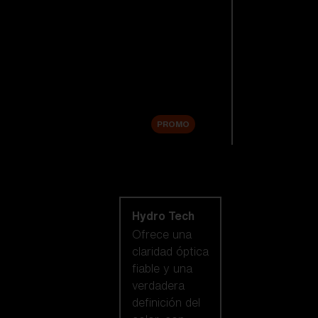
Lentes de
repuesto
Accesorios
Sale
PROMO
Comprar por
tecnología de
lentes
Hydro Tech
Ofrece una
claridad óptica
fiable y una
verdadera
definición del