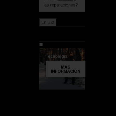
las reparaciones
?
Icons
En Bliz
En Bliz
Tecnología
MÁS
INFORMACIÓN