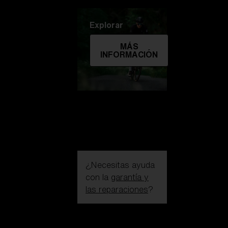
Explorar
MÁS
INFORMACIÓN
¿Necesitas ayuda
con la
garantía y
las reparaciones
?
Iniciar sesión /
Crear una cuenta