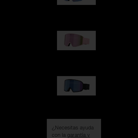
G002
109,00 €
G001S
89,00 €
G002S
89,00 €
¿Necesitas ayuda
con la
garantía y