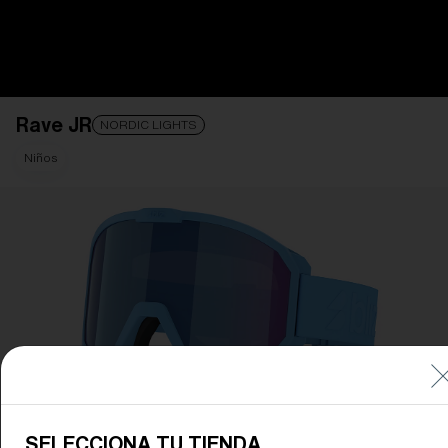
Recibe Asistencia
Seguimiento de tu
pedido
Buscar una tienda
Rave JR
OBJETIVO ACTUALIZADO
¡AGREGADO AL
NORDIC LIGHTS
CARRITO!
Niños
Precio:
Sin cargo
Cantidad:
Precio:
Sin cargo
Cantidad:
SELECCIONA TU TIENDA