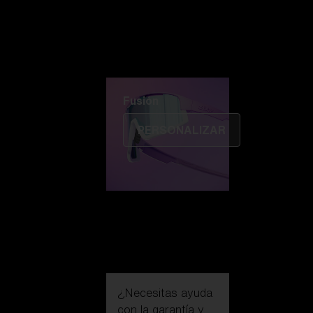
Fusión
PERSONALIZAR
¿Necesitas ayuda
con la
garantía y