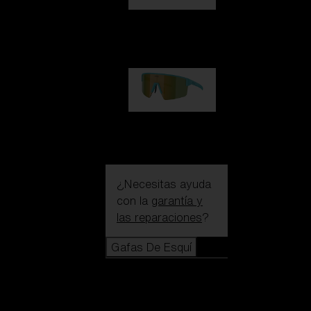
Hero
99,00 €
P004
89,00 €
¿Necesitas ayuda
con la
garantía y
las reparaciones
?
Gafas De Esquí
Gafas De
Esquí