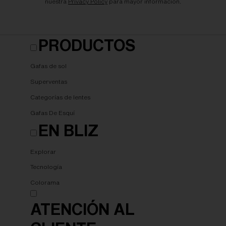
nuestra
Privacy Policy
para mayor información.
PRODUCTOS
Gafas de sol
Superventas
Categorías de lentes
Gafas De Esquí
EN BLIZ
Explorar
Tecnología
Colorama
ATENCIÓN AL