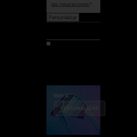
las reparaciones
?
Personalizar
Personalizar
Personaliza tu modelo
Descubre Colorama
Fusión
Matrix
Matrix
PERSONALIZAR