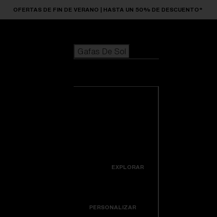
Skip to main content
OFERTAS DE FIN DE VERANO | HASTA UN 50% DE DESCUENTO*
Gafas De Sol
BÚSQUEDAS POPULARES
Gafas De Sol
Los más vendidos de gafas de sol
Novedades en gafas de sol
Ver todas las
Personaliza tu modelo
gafas de sol
ENLACES ÚTILES
Novedades
Lentes de recambio
Icons
EXPLORAR
Garantía y reparación
Colorama
PERSONALIZAR