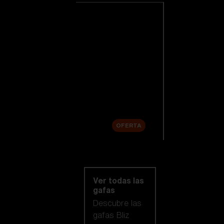
Ver todas las
gafas de esquí
Novedades
Lentes de
repuesto
Venta
OFERTA
Compra por
categoría
Ver todas las
gafas
Descubre las
gafas Bliz