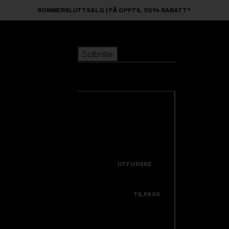
Skip to main content
SOMMERSLUTTSALG | FÅ OPPTIL 50% RABATT*
Solbriller
POPULÆRE SØK
Solbriller
Best Selgere
Nyankomne
Se alle solbriller
Tilpass din modell
Nyheter
NYTTIGE LENKER
Icons
Garanti og reparasjon
UTFORSKE
Få støtte
Colorama
TILPASS
Utskiftbare linser