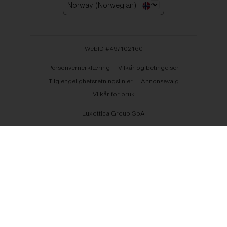
Norway (Norwegian)
WebID #
497102160
Personvernerklæring
Vilkår og betingelser
Tilgjengelighetsretningslinjer
Annonsevalg
Vilkår for bruk
Luxottica Group SpA