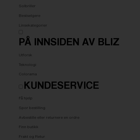
Solbriller
Bestselgere
Linsekategorier
PÅ INNSIDEN AV BLIZ
Utforsk
Teknologi
Colorama
KUNDESERVICE
Få hjelp
Spor bestilling
Avbestille eller returnere en ordre
Finn butikk
Frakt og Retur