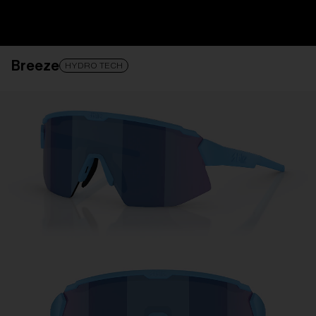
Få Hjelp
Spore bestilling
Finn butikk
Breeze
LINSEN ER OPPGRADERT
LAGT TIL I HANDLEKURV!
HYDRO TECH
Pris:
Gratis
Antall:
Pris:
Gratis
Antall: