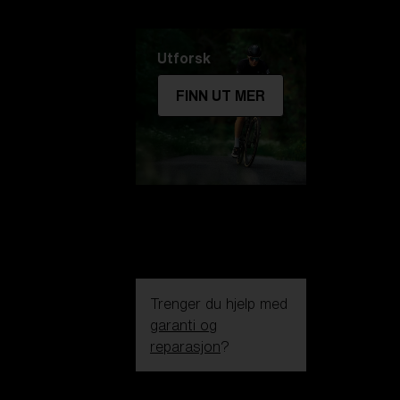
Utforsk
FINN UT MER
Trenger du hjelp med
garanti og
reparasjon
?
Login / Register