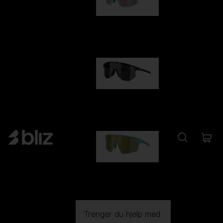
Fusion
kr 1 140,00
Hero
kr 1 140,00
P004
kr 1 030,00
Trenger du hjelp med