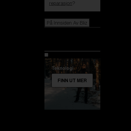
reparasjon
?
Icons
På Innsiden Av Bliz
På Innsiden Av
Bliz
Teknologi
FINN UT MER