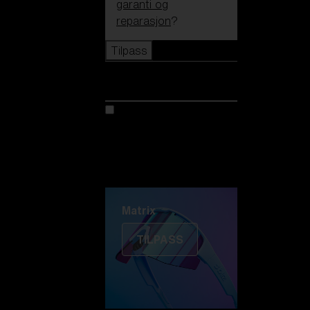
garanti og
reparasjon
?
Tilpass
Tilpass
Tilpass din modell
Oppdag Colorama
Fusion
Matrix
Matrix
TILPASS