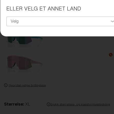
ELLER VELG ET ANNET LAND
Hvordan velge brilleglass
Størrelse:
XL
Sjekk størrelses- og passformveiledning