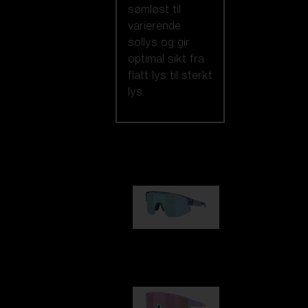
sømløst til
varierende
sollys og gir
optimal sikt fra
flatt lys til sterkt
lys.
Utvalget vårt
Matrix
kr 1 030,00