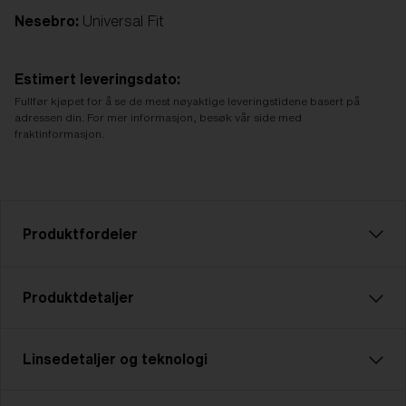
Nesebro:
Universal Fit
Estimert leveringsdato:
Fullfør kjøpet for å se de mest nøyaktige leveringstidene basert på
adressen din. For mer informasjon, besøk vår side med
fraktinformasjon.
Produktfordeler
CE-standard
Produktdetaljer
Alle Bliz Active produkter er CE-merket, noe som
betyr at vi følger de grunnleggende helse- og
sikkerhetskravene i EU-direktivene. Du finner
Linsedetaljer og teknologi
Velg en sport. Velg en aktivitet. Vår lette modell
denne håndboken i produktesken.
Breeze holder deg trygg. Et par teknisk avanserte
briller som passer perfekt til alle typer sport og