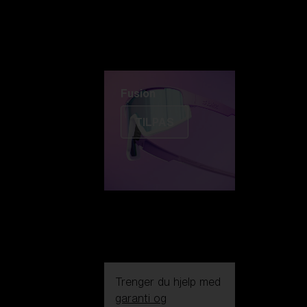
Fusion
TILPAS
Trenger du hjelp med
garanti og