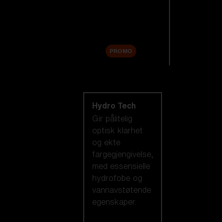
Tilbehør
Sale
PROMO
Handle etter
linseteknologi
Hydro Tech
Gir pålitelig
optisk klarhet
og ekte
fargegjengivelse,
med essensielle
hydrofobe og
vannavstøtende
egenskaper.