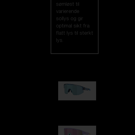
sømløst til
varierende
sollys og gir
optimal sikt fra
flatt lys til sterkt
lys.
Utvalget vårt
Matrix
kr 1 030,00