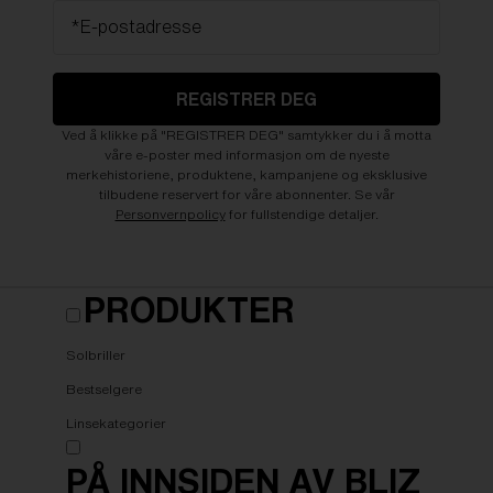
*E-postadresse
REGISTRER DEG
Ved å klikke på "REGISTRER DEG" samtykker du i å motta
våre e-poster med informasjon om de nyeste
merkehistoriene, produktene, kampanjene og eksklusive
tilbudene reservert for våre abonnenter. Se vår
Personvernpolicy
for fullstendige detaljer.
PRODUKTER
Solbriller
Bestselgere
Linsekategorier
PÅ INNSIDEN AV BLIZ