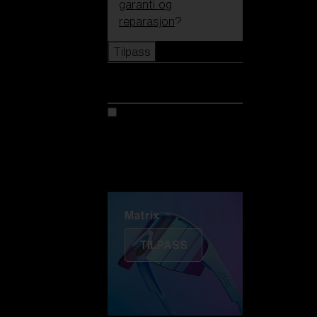
garanti og
reparasjon
?
Tilpass
Tilpass
Tilpass din modell
Oppdag Colorama
Fusion
Matrix
Matrix
TILPASS