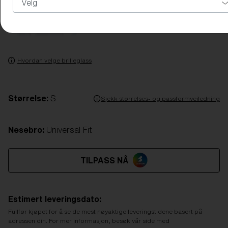
Hvordan velge brilleglass
Størrelse:
S
Sjekk størrelses- og passformveiledning
Nesebro:
Universal Fit
TILPASS NÅ
Estimert leveringsdato:
Fullfør kjøpet for å se de mest nøyaktige leveringstidene basert på
adressen din. For mer informasjon, besøk vår side med