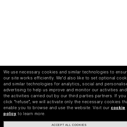
We use necessary cookies and similar technologies to ensu
our site works efficiently.
We’d also like to set optional cook
and similar technologies for analytics, social and personalis
advertising to help us improve and monitor our activities and
the activities carried out by our third parties partners.
If you
click “refuse”, we will activate only the necessary cookies th
enable you to browse and use the website.
Visit our
cookie
policy
to learn more.
ACCEPT ALL COOKIES