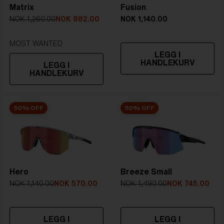
Matrix
Fusion
5. Lengde på stang:
133 mm
STERKT SOLLYS
NOK 1,260.00
NOK 882.00
NOK 1,140.00
Linse
- Mørkt tonet linse. Lysgjennomgang
ligger mellom 8-18%
MOST WANTED
LEGG I
Best for
- Lyse forhold
HANDLEKURV
LEGG I
HANDLEKURV
50% OFF
50% OFF
Hero
Breeze Small
NOK 1,140.00
NOK 570.00
NOK 1,490.00
NOK 745.00
LEGG I
LEGG I