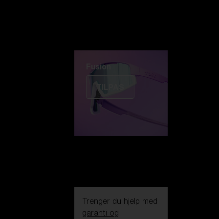
Fusion
TILPAS
Trenger du hjelp med
garanti og