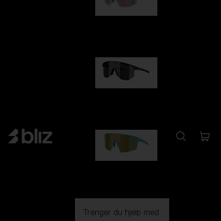
Fusion
kr 1 140,00
Hero
kr 1 140,00
P004
kr 1 030,00
Trenger du hjelp med