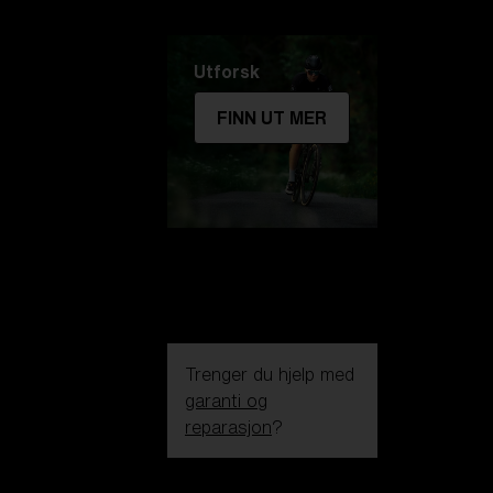
Utforsk
FINN UT MER
Trenger du hjelp med
garanti og
reparasjon
?
Login / Register