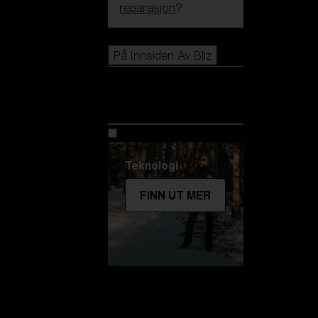
reparasjon
?
Icons
På Innsiden Av Bliz
På Innsiden Av
Bliz
Teknologi
FINN UT MER