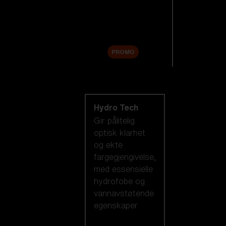
Tilbehør
Sale
PROMO
Handle etter
linseteknologi
Hydro Tech
Gir pålitelig
optisk klarhet
og ekte
fargegjengivelse,
med essensielle
hydrofobe og
vannavstøtende
egenskaper.