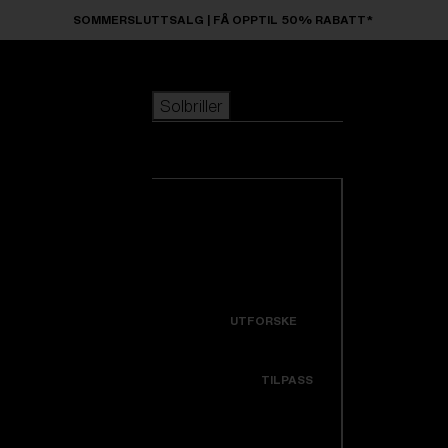
Skip to main content
SOMMERSLUTTSALG | FÅ OPPTIL 50% RABATT*
Solbriller
POPULÆRE SØK
Solbriller
Best Selgere
Nyankomne
Se alle solbriller
Tilpass din modell
Nyheter
NYTTIGE LENKER
Icons
Garanti og reparasjon
UTFORSKE
Få støtte
Colorama
TILPASS
Utskiftbare linser