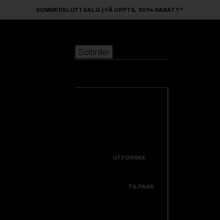
Skip to main content
SOMMERSLUTTSALG | FÅ OPPTIL 50% RABATT*
Solbriller
POPULÆRE SØK
Solbriller
Best Selgere
Nyankomne
Se alle solbriller
Tilpass din modell
Nyheter
NYTTIGE LENKER
Icons
Garanti og reparasjon
UTFORSKE
Få støtte
Colorama
TILPASS
Utskiftbare linser