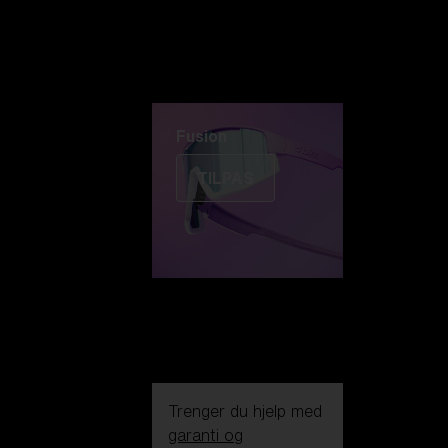
Fusion
TILPAS
Trenger du hjelp med
garanti og