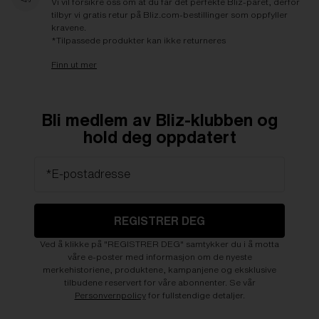
Vi vil forsikre oss om at du får det perfekte Bliz-paret, derfor
tilbyr vi gratis retur på Bliz.com-bestillinger som oppfyller
kravene.
*Tilpassede produkter kan ikke returneres
Finn ut mer
Bli medlem av Bliz-klubben og
hold deg oppdatert
*E-postadresse
REGISTRER DEG
Ved å klikke på "REGISTRER DEG" samtykker du i å motta
våre e-poster med informasjon om de nyeste
merkehistoriene, produktene, kampanjene og eksklusive
tilbudene reservert for våre abonnenter. Se vår
Personvernpolicy
for fullstendige detaljer.