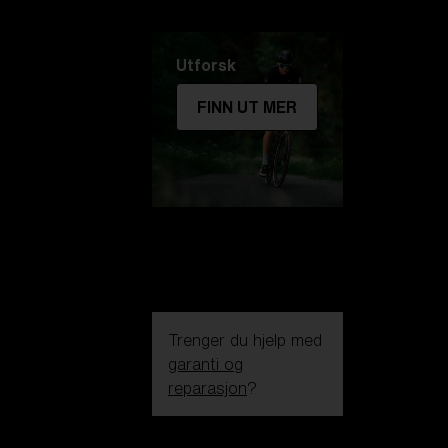
Utforsk
FINN UT MER
Trenger du hjelp med
garanti og
reparasjon
?
Login / Register