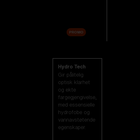
Tilbehør
Sale
PROMO
Handle etter
linseteknologi
Hydro Tech
Gir pålitelig
optisk klarhet
og ekte
fargegjengivelse,
med essensielle
hydrofobe og
vannavstøtende
egenskaper.