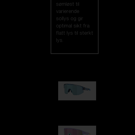
sømløst til
varierende
sollys og gir
optimal sikt fra
flatt lys til sterkt
lys.
Utvalget vårt
Matrix
kr 1 030,00