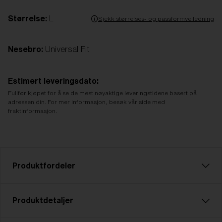
Størrelse:
L
Sjekk størrelses- og passformveiledning
Nesebro:
Universal Fit
Estimert leveringsdato:
Fullfør kjøpet for å se de mest nøyaktige leveringstidene basert på
adressen din. For mer informasjon, besøk vår side med
fraktinformasjon.
Produktfordeler
CE-standard
Produktdetaljer
Alle Bliz Active produkter er CE-merket, noe som
betyr at vi følger de grunnleggende helse- og