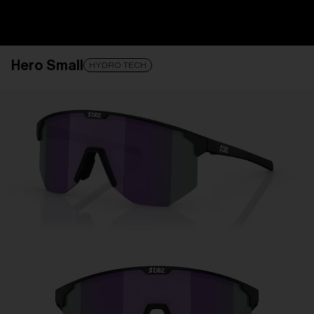
Få Hjelp
Spore bestilling
Finn butikk
Hero Small
LINSEN ER OPPGRADERT
LAGT TIL I HANDLEKURV!
HYDRO TECH
Pris:
Gratis
Antall:
Pris:
Gratis
Antall: