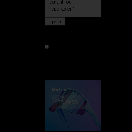
garanti og
reparasjon
?
Tilpass
Tilpass
Tilpass din modell
Oppdag Colorama
Fusion
Matrix
Matrix
TILPASS