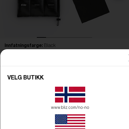
Innfatningsfarge:
Black
Linsefarge:
Brunlilla
VELG BUTIKK
www.bliz.com/no-no