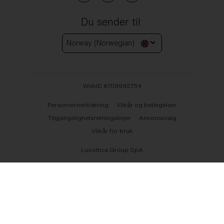
Du sender til:
Norway (Norwegian)
WebID #
709992754
Personvernerklæring
Vilkår og betingelser
Tilgjengelighetsretningslinjer
Annonsevalg
Vilkår for bruk
Luxottica Group SpA