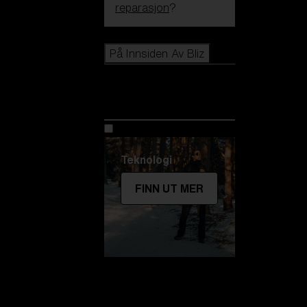
reparasjon
?
Icons
På Innsiden Av Bliz
På Innsiden Av
Bliz
Teknologi
FINN UT MER