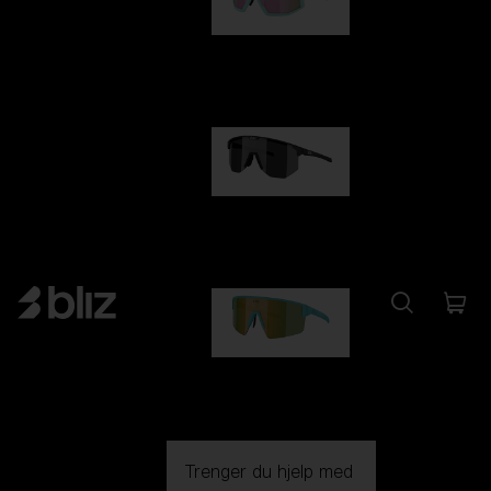
Fusion
kr 1 140,00
Hero
kr 1 140,00
P004
kr 1 030,00
Trenger du hjelp med