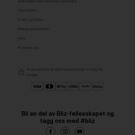
Avbestille eller returnere en ordre
Finn butikk
Frakt og Retur
Betalingsmetoder
FAQ
Kontakt oss
Vi garanterer at alle transaksjoner er 100 %
trygge
Bli en del av Bliz-fellesskapet og
tagg oss med #bliz