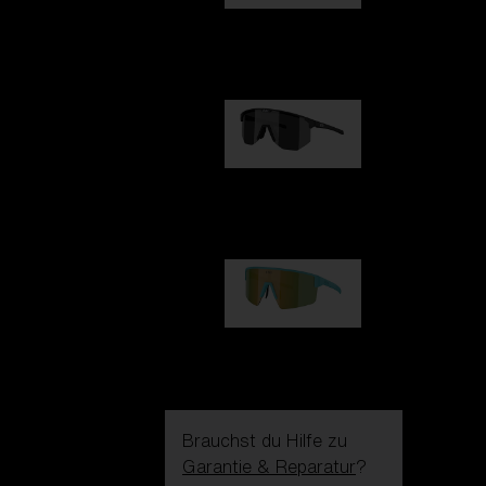
Fusion
99,00 €
Hero
99,00 €
P004
89,00 €
Brauchst du Hilfe zu
Garantie & Reparatur
?