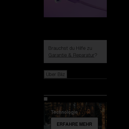
Brauchst du Hilfe zu
Garantie & Reparatur
?
Icons
Über Bliz
Über Bliz
Technologie
ERFAHRE MEHR