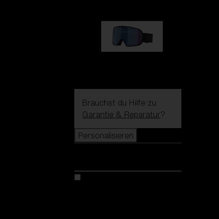
G002S
89,00 €
Brauchst du Hilfe zu
Garantie & Reparatur
?
Personalisieren
Personalisieren
Kreiere dein modell
Entdecke Colorama
Fusion