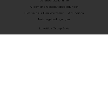
Datenschutzrichtlinie
Allgemeine Geschäftsbedingungen
Richtlinie zur Barrierefreiheit
AdChoices
Nutzungsbedingungen
Luxottica Group SpA