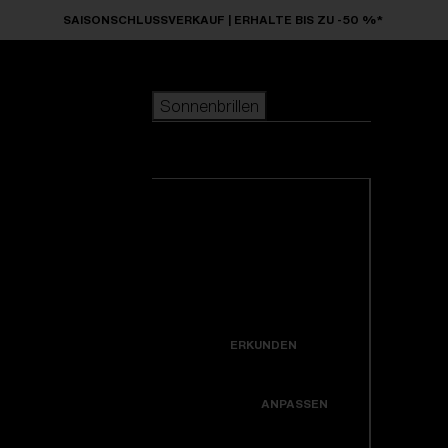
Skip to main content
SAISONSCHLUSSVERKAUF | ERHALTE BIS ZU -50 %*
Sonnenbrillen
BELIEBTE SUCHANFRAGEN
Sonnenbrillen
beliebter Verkauf
Neuzugänge
Alle Sonnenbrillen
Kreiere dein modell
ansehen
NÜTZLICHE LINKS
Neuheiten
Garantiereparatur
Icons
ERKUNDEN
Hole dir Unterstützung
Colorama
ANPASSEN