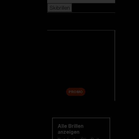
Skibrillen
Skibrillen
Alle Skibrillen anzeigen
Neuheiten
Ersatzgläser
Sale
PROMO
Einkaufen nach
kategorie
Alle Brillen
anzeigen