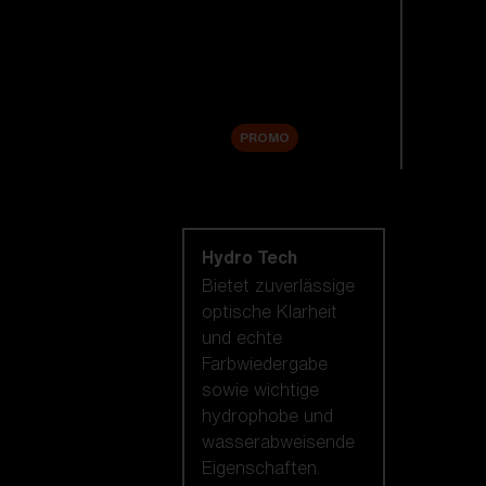
Ersatzgläser
Zubehör
Sale
PROMO
Nach Linsentechnologie
shoppen
Hydro Tech
Bietet zuverlässige
optische Klarheit
und echte
Farbwiedergabe
sowie wichtige
hydrophobe und
wasserabweisende
Eigenschaften.