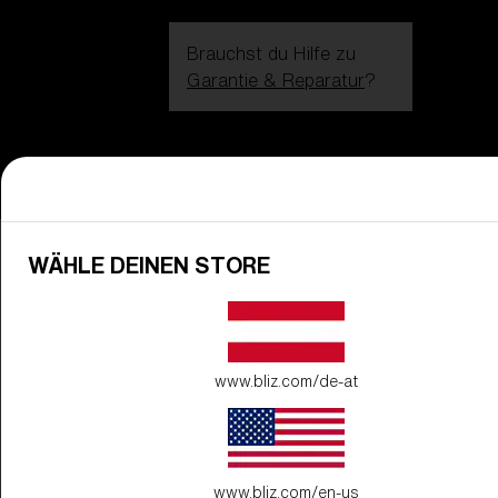
Brauchst du Hilfe zu
Garantie & Reparatur
?
Login / Register
Hilfe
Bestellung verfolgen
Finde einen Store
GLAS VERBESSERT
ZUM WARENKORB HINZUGEFÜG
Home
Dynamic
Sale
Ausverkauf Brillen
Sonnenbrillen im Sale
WÄHLE DEINEN STORE
SONNENBRILLEN IM SALE
Preis
Kostenlos
Menge:
www.bliz.com/de-at
Preis
Kostenlos
Menge:
www.bliz.com/en-us