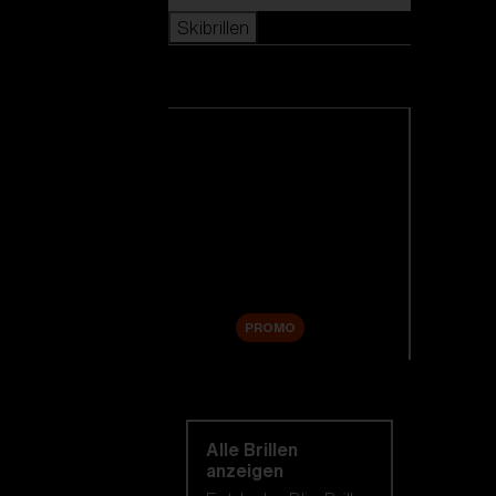
Skibrillen
Skibrillen
Alle Skibrillen anzeigen
Neuheiten
Ersatzgläser
Sale
PROMO
Einkaufen nach
kategorie
Alle Brillen
anzeigen