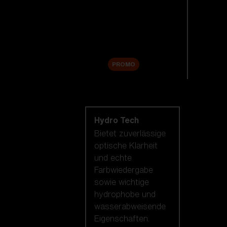
Ersatzgläser
Zubehör
Sale
PROMO
Nach Linsentechnologie
shoppen
Hydro Tech
Bietet zuverlässige
optische Klarheit
und echte
Farbwiedergabe
sowie wichtige
hydrophobe und
wasserabweisende
Eigenschaften.