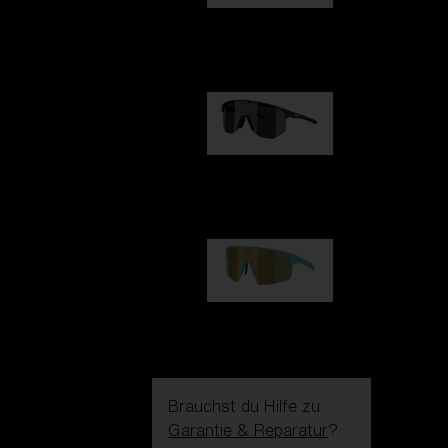
Fusion
99,00 €
Hero
99,00 €
P004
89,00 €
Brauchst du Hilfe zu
Garantie & Reparatur
?