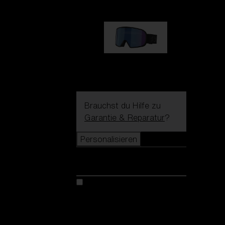
G002S
89,00 €
Brauchst du Hilfe zu
Garantie & Reparatur
?
Personalisieren
Personalisieren
Kreiere dein modell
Entdecke Colorama
Fusion