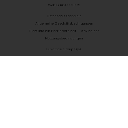
WebID #
647773779
Datenschutzrichtlinie
Allgemeine Geschäftsbedingungen
Richtlinie zur Barrierefreiheit
AdChoices
Nutzungsbedingungen
Luxottica Group SpA