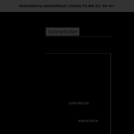
Skip to main content
SAISONSCHLUSSVERKAUF | ERHALTE BIS ZU -50 %*
Sonnenbrillen
BELIEBTE SUCHANFRAGEN
Sonnenbrillen
beliebter Verkauf
Neuzugänge
Alle Sonnenbrillen
Kreiere dein modell
ansehen
NÜTZLICHE LINKS
Neuheiten
Garantiereparatur
Icons
ERKUNDEN
Hole dir Unterstützung
Colorama
ANPASSEN