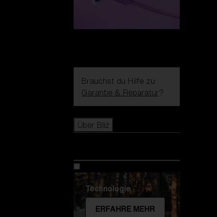
Brauchst du Hilfe zu
Garantie & Reparatur
?
Icons
Über Bliz
Über Bliz
Technologie
ERFAHRE MEHR