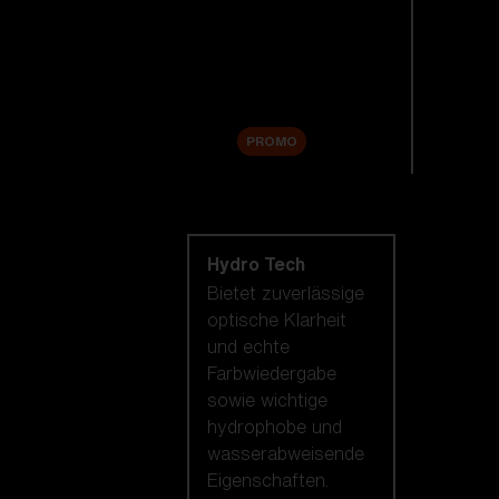
Ersatzgläser
Zubehör
Sale
PROMO
Nach Linsentechnologie
shoppen
Hydro Tech
Bietet zuverlässige
optische Klarheit
und echte
Farbwiedergabe
sowie wichtige
hydrophobe und
wasserabweisende
Eigenschaften.