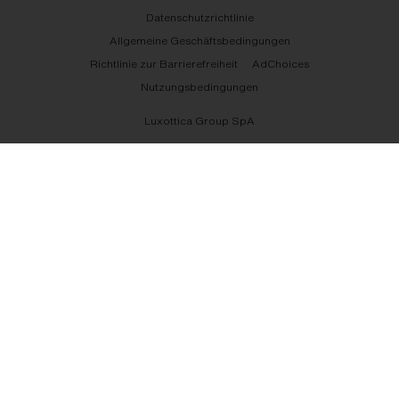
Datenschutzrichtlinie
Allgemeine Geschäftsbedingungen
Richtlinie zur Barrierefreiheit
AdChoices
Nutzungsbedingungen
Luxottica Group SpA