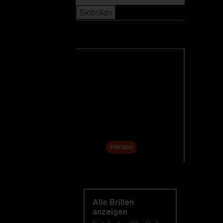
Skibrillen
Skibrillen
Alle Skibrillen anzeigen
Neuheiten
Ersatzgläser
Sale
PROMO
Einkaufen nach
kategorie
Alle Brillen
anzeigen