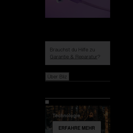
Brauchst du Hilfe zu
Garantie & Reparatur
?
Icons
Über Bliz
Über Bliz
Technologie
ERFAHRE MEHR