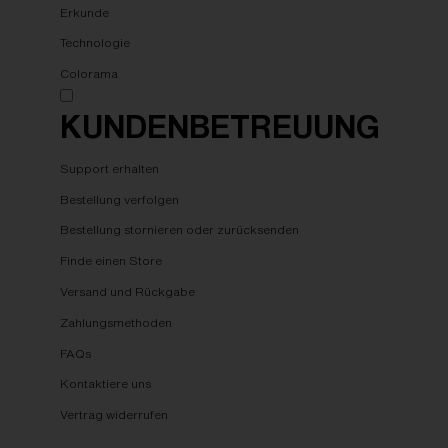
Erkunde
Technologie
Colorama
KUNDENBETREUUNG
Support erhalten
Bestellung verfolgen
Bestellung stornieren oder zurücksenden
Finde einen Store
Versand und Rückgabe
Zahlungsmethoden
FAQs
Kontaktiere uns
Vertrag widerrufen