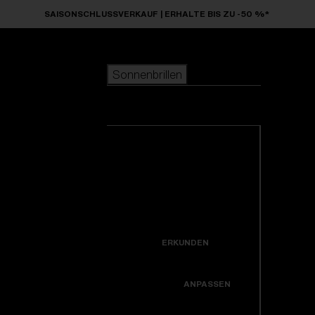
Skip to main content
SAISONSCHLUSSVERKAUF | ERHALTE BIS ZU -50 %*
Sonnenbrillen
BELIEBTE SUCHANFRAGEN
Sonnenbrillen
beliebter Verkauf
Neuzugänge
Alle Sonnenbrillen
Kreiere dein modell
ansehen
NÜTZLICHE LINKS
Neuheiten
Garantiereparatur
Icons
ERKUNDEN
Hole dir Unterstützung
Colorama
ANPASSEN