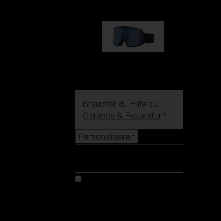
G002S
89,00 €
Brauchst du Hilfe zu
Garantie & Reparatur
?
Personalisieren
Personalisieren
Kreiere dein modell
Entdecke Colorama
Fusion