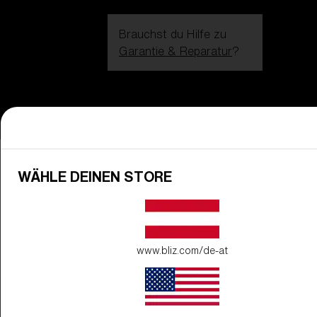
Brauchst du Hilfe zu
Garantie & Reparatur
?
Login / Register
Hilfe
Bestellung verfolgen
Finde einen Store
GLAS VERBESSERT
ZUM WARENKORB HINZUGEFÜG
Home
Brillenzubehör
Gläser
Gläser für Brillen
WÄHLE DEINEN STORE
GLÄSER FÜR BRILLEN
Preis
Kostenlos
Menge:
www.bliz.com/de-at
Preis
Kostenlos
Menge: