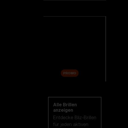
Skibrillen
Alle Skibrillen anzeigen
Neuheiten
Ersatzgläser
Sale
PROMO
Einkaufen nach
kategorie
Alle Brillen
anzeigen
Entdecke Bliz-Brillen
für jeden aktiven