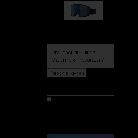
G002S
89,00 €
Brauchst du Hilfe zu
Garantie & Reparatur
?
Personalisieren
Personalisieren
Kreiere dein modell
Entdecke Colorama
Fusion
Matrix