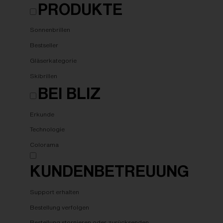
PRODUKTE
Sonnenbrillen
Bestseller
Gläserkategorie
Skibrillen
BEI BLIZ
Erkunde
Technologie
Colorama
KUNDENBETREUUNG
Support erhalten
Bestellung verfolgen
Bestellung stornieren oder zurücksenden