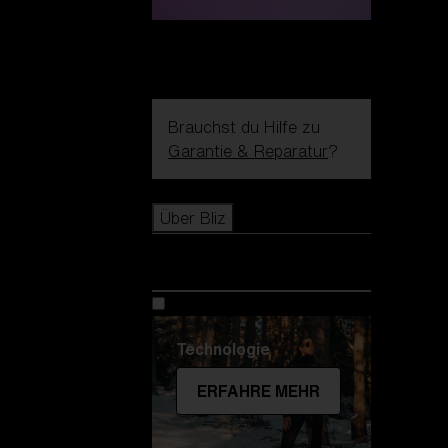
Brauchst du Hilfe zu
Garantie & Reparatur
?
Icons
Über Bliz
Über Bliz
Technologie
ERFAHRE MEHR