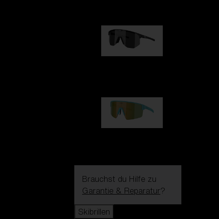
99,00 €
Hero
99,00 €
P004
89,00 €
Brauchst du Hilfe zu
Garantie & Reparatur
?
Skibrillen