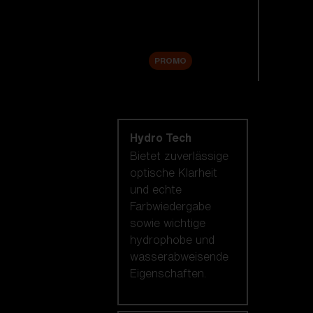
Zubehör
Sale
PROMO
Nach Linsentechnologie
shoppen
Hydro Tech
Bietet zuverlässige
optische Klarheit
und echte
Farbwiedergabe
sowie wichtige
hydrophobe und
wasserabweisende
Eigenschaften.