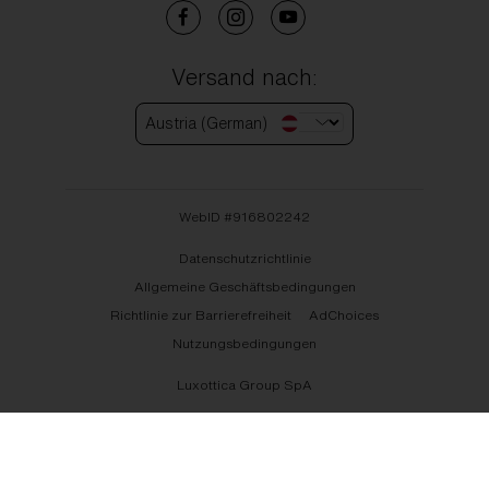
Versand nach:
Austria (German)
WebID #
916802242
Datenschutzrichtlinie
Allgemeine Geschäftsbedingungen
Richtlinie zur Barrierefreiheit
AdChoices
Nutzungsbedingungen
Luxottica Group SpA