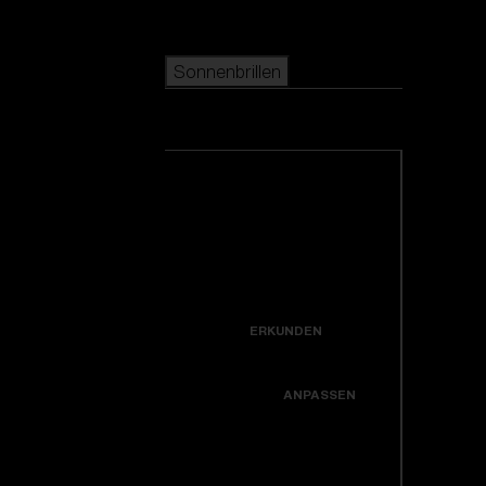
Skip to main content
Sonnenbrillen
Sonnenbrillen
BELIEBTE SUCHANFRAGEN
beliebter Verkauf
Alle Sonnenbrillen
ansehen
Neuzugänge
Kreiere dein modell
Neuheiten
NÜTZLICHE LINKS
Icons
ERKUNDEN
Garantiereparatur
Hole dir Unterstützung
Colorama
ANPASSEN
Ersatzgläser