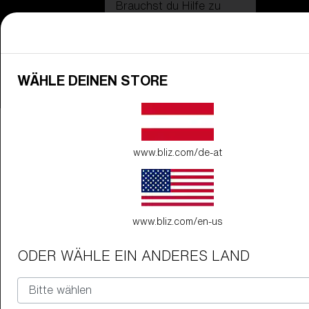
Brauchst du Hilfe zu
Garantie & Reparatur
?
Login / Register
Hilfe
WÄHLE DEINEN STORE
Bestellung verfolgen
Finde einen Store
GLAS VERBESSERT
ZUM WARENKORB HINZUGEFÜG
Home
Dynamic
Sale
Helme im Sale
www.bliz.com/de-at
Preis
Kostenlos
Menge:
www.bliz.com/en-us
Preis
Kostenlos
Menge:
ODER WÄHLE EIN ANDERES LAND