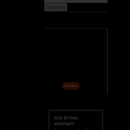
Skibrillen
Skibrillen
Alle Skibrillen anzeigen
Neuheiten
Ersatzgläser
Sale
PROMO
Einkaufen nach
kategorie
Alle Brillen
anzeigen