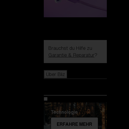
Brauchst du Hilfe zu
Garantie & Reparatur
?
Icons
Über Bliz
Über Bliz
Technologie
ERFAHRE MEHR