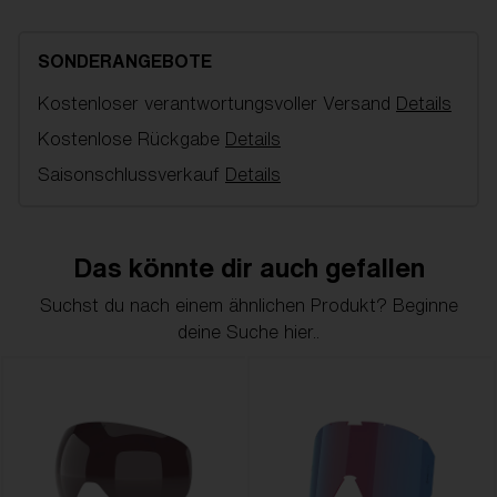
Orange Ersatzgläser, passend für Floz Brille.
Filterkategorie 2 für moderates Sonnenlicht.
Lichtdurchlässigkeit 25 %
SONDERANGEBOTE
Kostenloser verantwortungsvoller Versand
Details
Modellname:
Floz Spare lenses
Artikelnummer:
AZG8003LS 000002
Kostenlose Rückgabe
Details
Farbe:
Orange
Saisonschlussverkauf
Details
Gläserfarbe:
Orange
NOTAINFORMATIVA:
S2
Das könnte dir auch gefallen
Suchst du nach einem ähnlichen Produkt? Beginne
deine Suche hier..