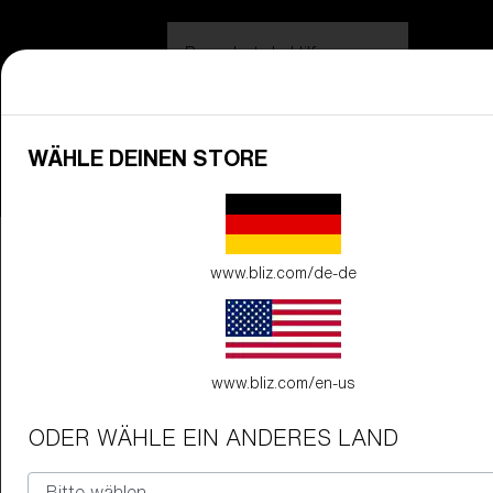
Brauchst du Hilfe zu
Garantie & Reparatur
?
Login / Register
Hilfe
WÄHLE DEINEN STORE
Bestellung verfolgen
Finde einen Store
Floz Spare lenses
GLAS VERBESSERT
ZUM WARENKORB HINZUGEFÜG
NORDIC LIGHTS
www.bliz.com/de-de
Preis
Kostenlos
Menge:
www.bliz.com/en-us
Preis
Kostenlos
ODER WÄHLE EIN ANDERES LAND
Menge: