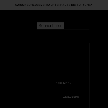
Skip to main content
SAISONSCHLUSSVERKAUF | ERHALTE BIS ZU -50 %*
Sonnenbrillen
BELIEBTE SUCHANFRAGEN
Sonnenbrillen
beliebter Verkauf
Neuzugänge
Alle Sonnenbrillen
Kreiere dein modell
ansehen
NÜTZLICHE LINKS
Neuheiten
Garantiereparatur
Icons
ERKUNDEN
Hole dir Unterstützung
Colorama
ANPASSEN