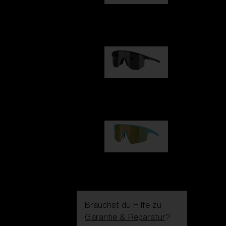
Fusion
99,00 €
Hero
99,00 €
P004
89,00 €
Brauchst du Hilfe zu
Garantie & Reparatur
?