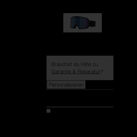
G002S
89,00 €
Brauchst du Hilfe zu
Garantie & Reparatur
?
Personalisieren
Personalisieren
Kreiere dein modell
Entdecke Colorama
Fusion