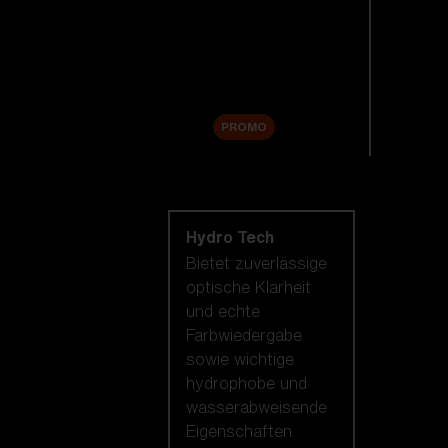
Ersatzgläser
Zubehör
Sale
PROMO
Nach Linsentechnologie
shoppen
Hydro Tech
Bietet zuverlässige
optische Klarheit
und echte
Farbwiedergabe
sowie wichtige
hydrophobe und
wasserabweisende
Eigenschaften.