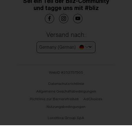
Sei ein Teil der Bliz-Community
und tagge uns mit #bliz
Versand nach:
Germany (German)
WebID #
252757505
Datenschutzrichtlinie
Allgemeine Geschäftsbedingungen
Richtlinie zur Barrierefreiheit
AdChoices
Nutzungsbedingungen
Luxottica Group SpA