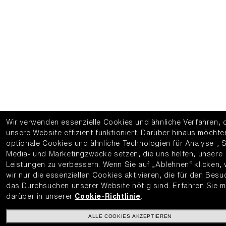
Wir verwenden essenzielle Cookies und ähnliche Verfahren, 
unsere Website effizient funktioniert.
Darüber hinaus möchte
optionale Cookies und ähnliche Technologien für Analyse-, S
Media- und Marketingzwecke setzen, die uns helfen, unsere
Leistungen zu verbessern.
Wenn Sie auf „Ablehnen“ klicken,
wir nur die essenziellen Cookies aktivieren, die für den Bes
das Durchsuchen unserer Website nötig sind.
Erfahren Sie 
darüber in unserer
Cookie-Richtlinie
.
ALLE COOKIES AKZEPTIEREN