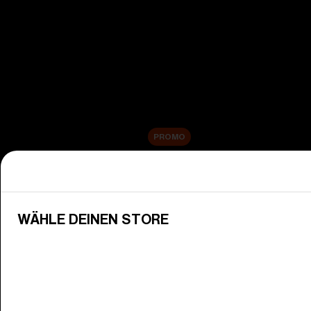
Alle Skibrillen anzeigen
Neuheiten
Ersatzgläser
Sale
PROMO
Einkaufen nach kategorie
Alle Brillen anzeigen
WÄHLE DEINEN STORE
Entdecke Bliz-Brillen für jeden akt
Schutzbrillengläser
Passe deine Bliz-Gläser deiner Um