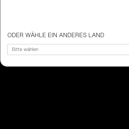
Junior-Brillen
Hol dir die perfekte Bliz-Brille für 
ODER WÄHLE EIN ANDERES LAND
Unsere auswahl