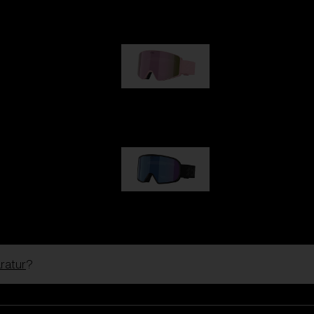
109,00 €
G001S
89,00 €
G002S
89,00 €
ratur
?