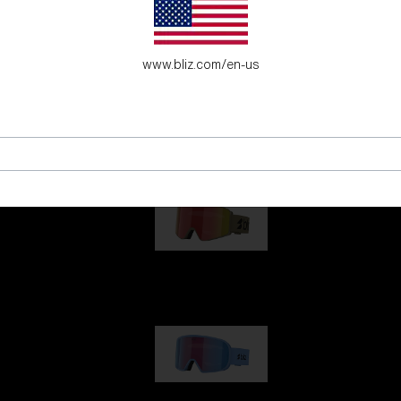
www.bliz.com/en-us
junge Abenteurer.
G001
89,00 €
G002