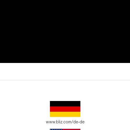
iven Moment.
www.bliz.com/de-de
gebung an.