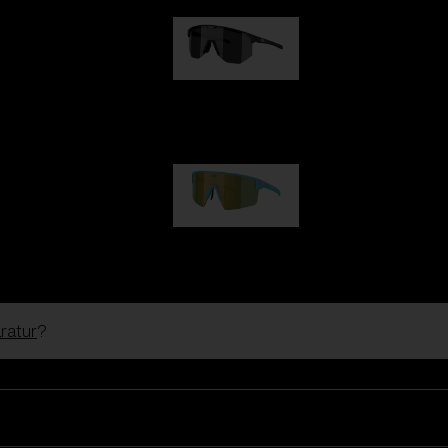
Hero
99,00 €
P004
89,00 €
ratur
?
Skibrillen