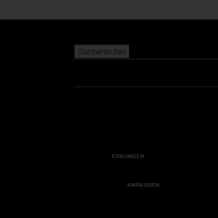
Skip to main content
Sonnenbrillen
BELIEBTE SUCHANFRAGEN
beliebter Verkauf
Neuzugänge
Alle Sonnenbrillen ansehen
Kreiere dein modell
Neuheiten
NÜTZLICHE LINKS
Icons
Garantiereparatur
ERKUNDEN
Hole dir Unterstützung
Colorama
ANPASSEN
Ersatzgläser