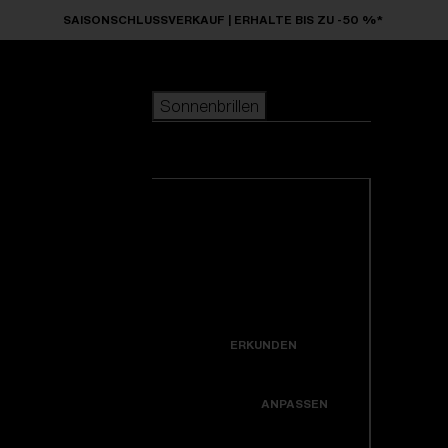
Skip to main content
SAISONSCHLUSSVERKAUF | ERHALTE BIS ZU -50 %*
Sonnenbrillen
BELIEBTE SUCHANFRAGEN
Sonnenbrillen
beliebter Verkauf
Neuzugänge
Alle Sonnenbrillen
Kreiere dein modell
ansehen
NÜTZLICHE LINKS
Neuheiten
Garantiereparatur
Icons
ERKUNDEN
Hole dir Unterstützung
Colorama
ANPASSEN