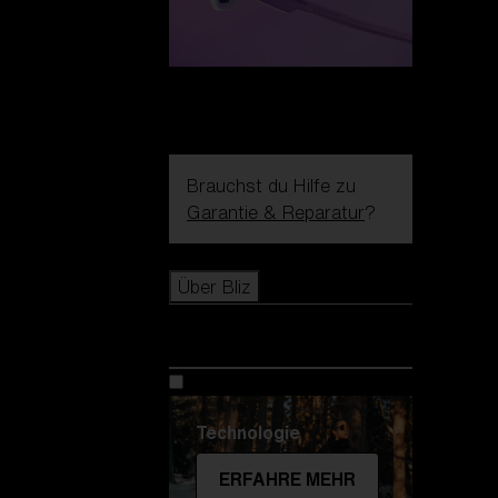
Brauchst du Hilfe zu
Garantie & Reparatur
?
Icons
Über Bliz
Über Bliz
Technologie
ERFAHRE MEHR