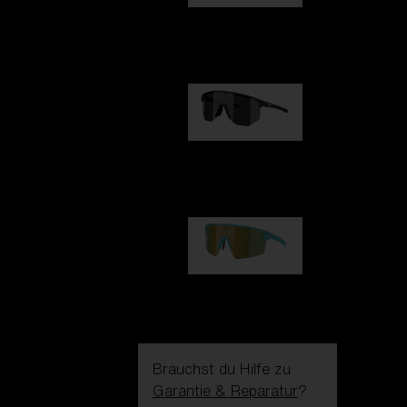
Fusion
99,00 €
Hero
99,00 €
P004
89,00 €
Brauchst du Hilfe zu
Garantie & Reparatur
?