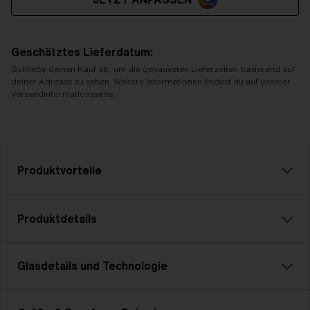
Geschätztes Lieferdatum:
Schließe deinen Kauf ab, um die genauesten Lieferzeiten basierend auf
deiner Adresse zu sehen. Weitere Informationen findest du auf unserer
Versandinformationsseite.
Produktvorteile
CE-Kennzeichnung
Produktdetails
Alle Bliz Active-Produkte sind CE-
gekennzeichnet, was bedeutet, dass wir die
grundlegenden Gesundheits- und
Glasdetails und Technologie
Entfessele deine inneren Kräfte mit Matrix. Ein Modell,
Sicherheitsanforderungen, die in den EU-
das perfekt zum Radfahren, Langlaufen und für
Richtlinien zu finden sind, erfüllen. Du findest
andere Multisportarten geeignet ist. Mit Matrix