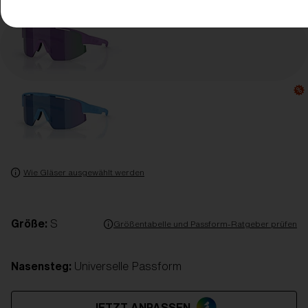
Wie Gläser ausgewählt werden
Größe:
S
Größentabelle und Passform-Ratgeber prüfen
Nasensteg:
Universelle Passform
JETZT ANPASSEN