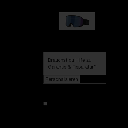
G002S
89,00 €
Brauchst du Hilfe zu
Garantie & Reparatur
?
Personalisieren
Personalisieren
Kreiere dein modell
Entdecke Colorama
Fusion