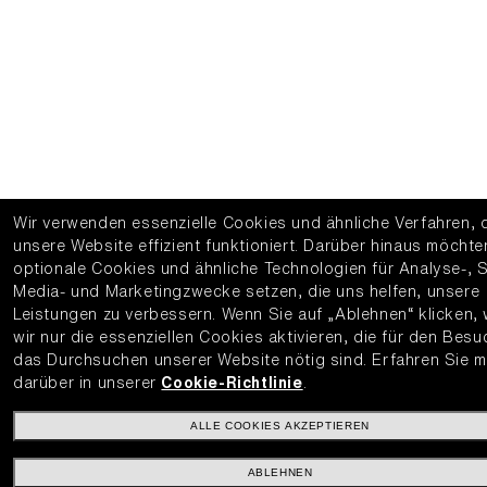
Wir verwenden essenzielle Cookies und ähnliche Verfahren, 
unsere Website effizient funktioniert.
Darüber hinaus möchte
optionale Cookies und ähnliche Technologien für Analyse-, S
Media- und Marketingzwecke setzen, die uns helfen, unsere
Leistungen zu verbessern.
Wenn Sie auf „Ablehnen“ klicken,
wir nur die essenziellen Cookies aktivieren, die für den Bes
das Durchsuchen unserer Website nötig sind.
Erfahren Sie 
darüber in unserer
Cookie-Richtlinie
.
ALLE COOKIES AKZEPTIEREN
ABLEHNEN