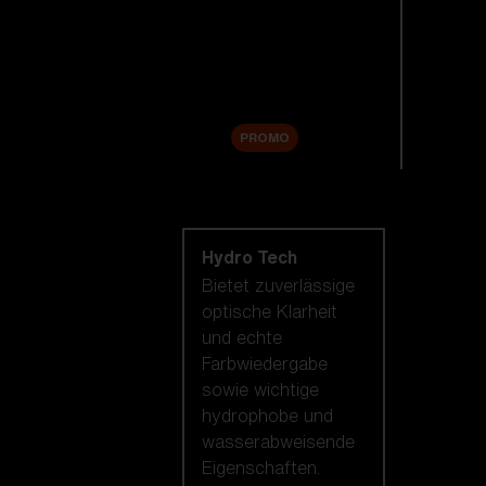
Ersatzgläser
Zubehör
Sale
PROMO
Nach Linsentechnologie
shoppen
Hydro Tech
Bietet zuverlässige
optische Klarheit
und echte
Farbwiedergabe
sowie wichtige
hydrophobe und
wasserabweisende
Eigenschaften.