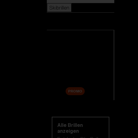
Skibrillen
Skibrillen
Alle Skibrillen anzeigen
Neuheiten
Ersatzgläser
Sale
PROMO
Einkaufen nach
kategorie
Alle Brillen
anzeigen