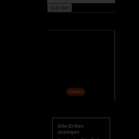
Skibrillen
Skibrillen
Alle Skibrillen anzeigen
Neuheiten
Ersatzgläser
Sale
PROMO
Einkaufen nach
kategorie
Alle Brillen
anzeigen