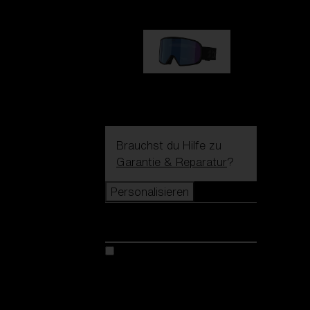
G002S
89,00 €
Brauchst du Hilfe zu
Garantie & Reparatur
?
Personalisieren
Personalisieren
Kreiere dein modell
Entdecke Colorama
Fusion