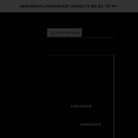
Skip to main content
SAISONSCHLUSSVERKAUF | ERHALTE BIS ZU -50 %*
Sonnenbrillen
BELIEBTE SUCHANFRAGEN
Sonnenbrillen
beliebter Verkauf
Neuzugänge
Alle Sonnenbrillen
Kreiere dein modell
ansehen
NÜTZLICHE LINKS
Neuheiten
Garantiereparatur
Icons
ERKUNDEN
Hole dir Unterstützung
Colorama
ANPASSEN