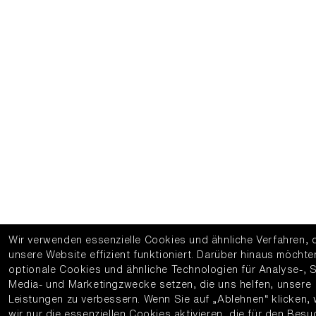
Wir verwenden essenzielle Cookies und ähnliche Verfahren, 
unsere Website effizient funktioniert.
Darüber hinaus möchte
optionale Cookies und ähnliche Technologien für Analyse-, S
Media- und Marketingzwecke setzen, die uns helfen, unsere
Leistungen zu verbessern.
Wenn Sie auf „Ablehnen“ klicken,
wir nur die essenziellen Cookies aktivieren, die für den Bes