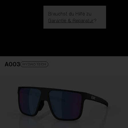
Brauchst du Hilfe zu
Garantie & Reparatur
?
Login / Register
Hilfe
Bestellung verfolgen
Finde einen Store
A003
GLAS VERBESSERT
ZUM WARENKORB HINZUGEFÜG
HYDRO TECH
Preis
Kostenlos
Menge:
Preis
Kostenlos
Menge: