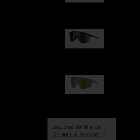
Fusion
99,00 €
Hero
99,00 €
P004
89,00 €
Brauchst du Hilfe zu
Garantie & Reparatur
?