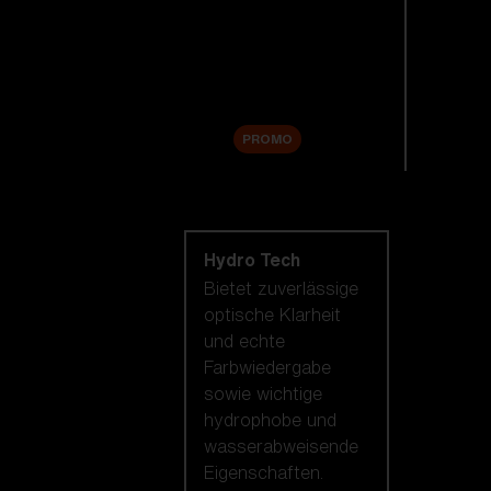
Ersatzgläser
Zubehör
Sale
PROMO
Nach Linsentechnologie
shoppen
Hydro Tech
Bietet zuverlässige
optische Klarheit
und echte
Farbwiedergabe
sowie wichtige
hydrophobe und
wasserabweisende
Eigenschaften.