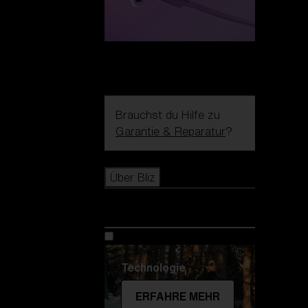
Brauchst du Hilfe zu
Garantie & Reparatur
?
Icons
Über Bliz
Über Bliz
Technologie
ERFAHRE MEHR