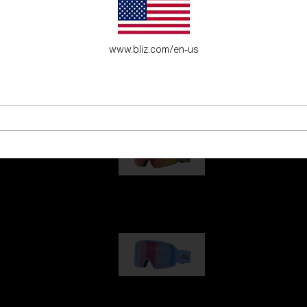
fecto para los jóvenes aventureros.
www.bliz.com/en-us
G001
89,00 €
G002
109,00 €