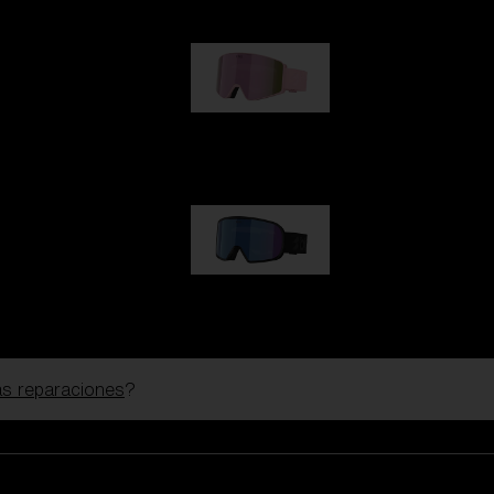
G001S
89,00 €
G002S
89,00 €
las reparaciones
?
Personalizar