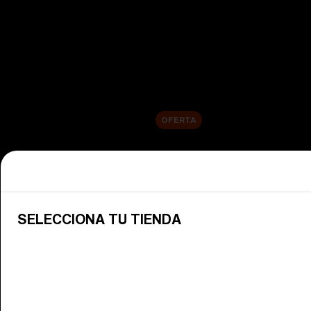
Ver todas las gafas de esquí
Novedades
Lentes de repuesto
Venta
OFERTA
Compra por categoría
Ver todas las gafas
Descubre las gafas Bliz para disfr
SELECCIONA TU TIENDA
Lentes para gafas de nieve
Cambia tus lentes Bliz para que se