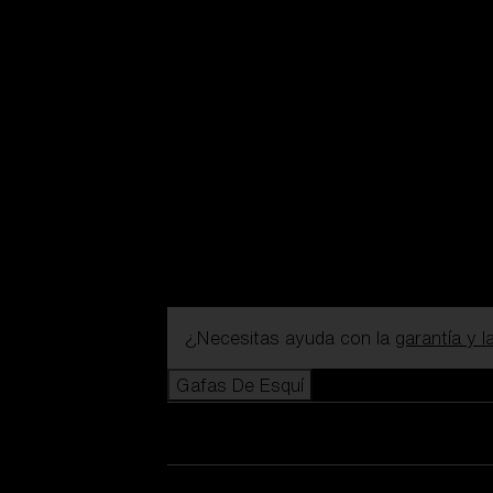
¿Necesitas ayuda con la
garantía y 
Gafas De Esquí