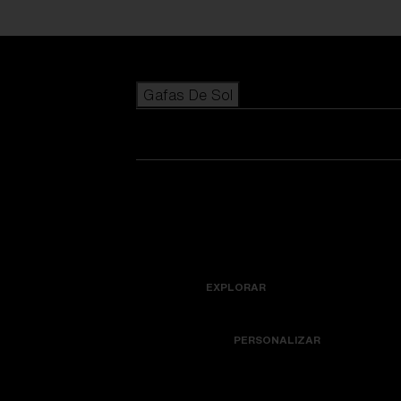
Skip to main content
Gafas De Sol
BÚSQUEDAS POPULARES
Los más vendidos de gafas de sol
Novedades en gafas de sol
Ver todas las gafas de sol
Personaliza tu modelo
Novedades
ENLACES ÚTILES
Icons
Lentes de recambio
EXPLORAR
Garantía y reparación
Colorama
PERSONALIZAR
Lentes de repuesto