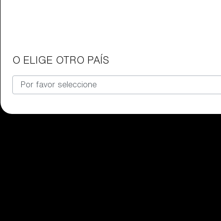
Gafas para niños
Encuentra el par de gafas Bliz per
O ELIGE OTRO PAÍS
Nuestra selección