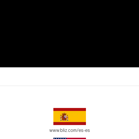
utar de todos tus momentos de actividad.
 adapten a tu entorno.
www.bliz.com/es-es