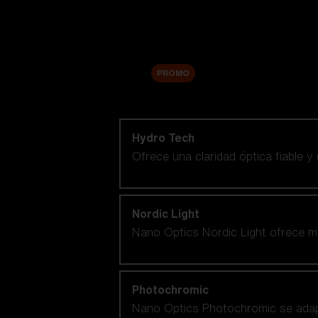
Accesorios
Sale
PROMO
Comprar por tecnología de lentes
Hydro Tech
Ofrece una claridad óptica fiable y
Nordic Light
Nano Optics Nordic Light ofrece ma
Photochromic
Nano Optics Photochromic se adapt