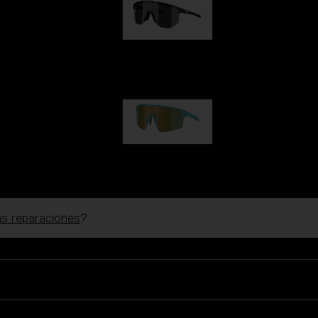
Hero
99,00 €
P004
89,00 €
las reparaciones
?
Gafas De Esquí