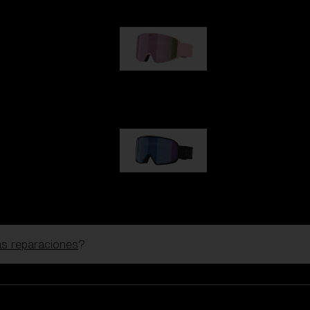
G001S
89,00 €
G002S
89,00 €
las reparaciones
?
Personalizar