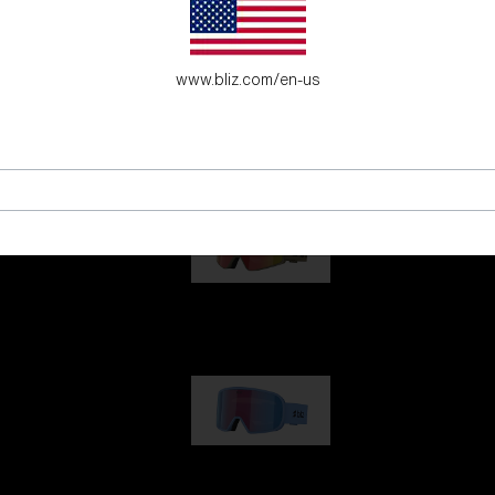
fecto para los jóvenes aventureros.
www.bliz.com/en-us
G001
89,00 €
G002
109,00 €