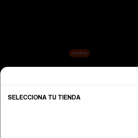
Ver todas las gafas de esquí
Novedades
Lentes de repuesto
Venta
OFERTA
Compra por categoría
Ver todas las gafas
Descubre las gafas Bliz para disfr
SELECCIONA TU TIENDA
Lentes para gafas de nieve
Cambia tus lentes Bliz para que se