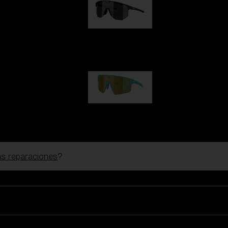
Hero
99,00 €
P004
89,00 €
las reparaciones
?
Gafas De Esquí