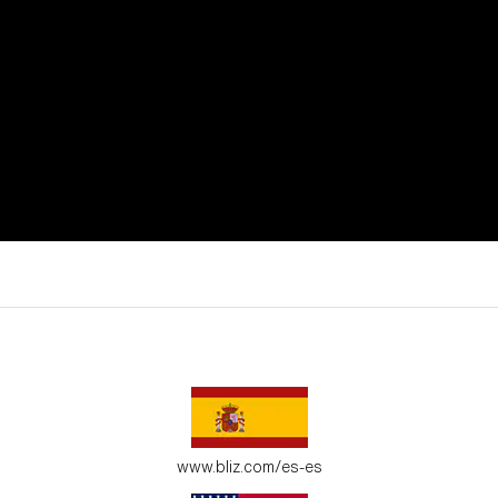
utar de todos tus momentos de actividad.
 adapten a tu entorno.
www.bliz.com/es-es