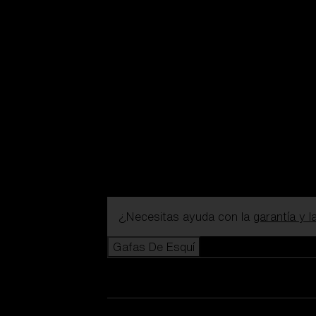
¿Necesitas ayuda con la
garantía y 
Gafas De Esquí