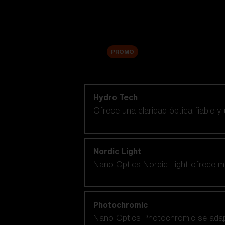
Accesorios
Sale
PROMO
Comprar por tecnología de lentes
Hydro Tech
Ofrece una claridad óptica fiable y
Nordic Light
Nano Optics Nordic Light ofrece ma
Photochromic
Nano Optics Photochromic se adapt