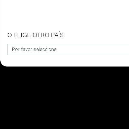
Gafas para niños
Encuentra el par de gafas Bliz per
O ELIGE OTRO PAÍS
Nuestra selección