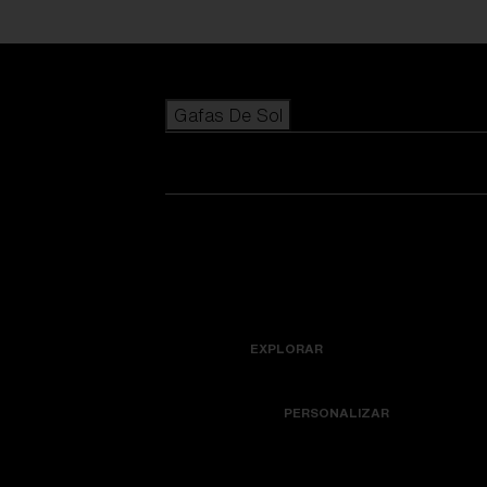
Skip to main content
Gafas De Sol
BÚSQUEDAS POPULARES
Los más vendidos de gafas de sol
Novedades en gafas de sol
Ver todas las gafas de sol
Personaliza tu modelo
Novedades
ENLACES ÚTILES
Icons
Lentes de recambio
EXPLORAR
Garantía y reparación
Colorama
PERSONALIZAR
Lentes de repuesto