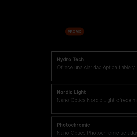
Accesorios
Sale
PROMO
Comprar por tecnología de lentes
Hydro Tech
Ofrece una claridad óptica fiable y
Nordic Light
Nano Optics Nordic Light ofrece ma
Photochromic
Nano Optics Photochromic se adapt