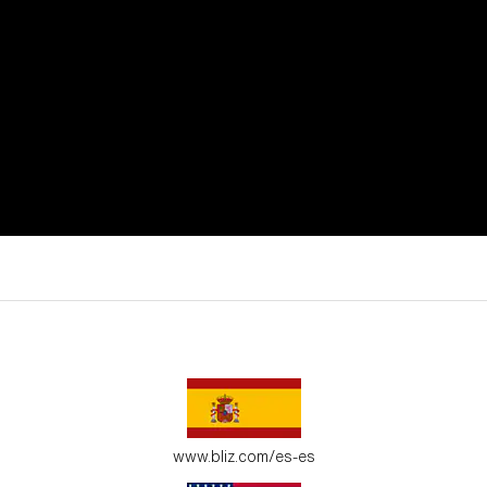
utar de todos tus momentos de actividad.
 adapten a tu entorno.
www.bliz.com/es-es