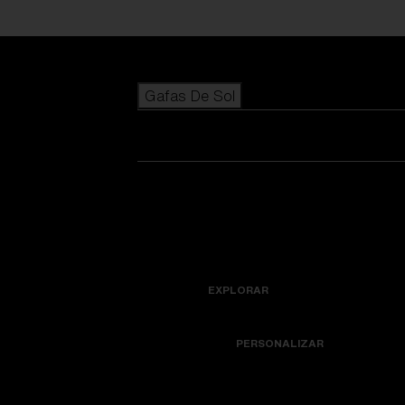
Skip to main content
Gafas De Sol
BÚSQUEDAS POPULARES
Los más vendidos de gafas de sol
Novedades en gafas de sol
Ver todas las gafas de sol
Personaliza tu modelo
Novedades
ENLACES ÚTILES
Icons
Lentes de recambio
EXPLORAR
Garantía y reparación
Colorama
PERSONALIZAR
Lentes de repuesto