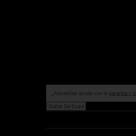
¿Necesitas ayuda con la
garantía y 
Gafas De Esquí