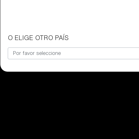
Gafas para niños
Encuentra el par de gafas Bliz per
O ELIGE OTRO PAÍS
Nuestra selección