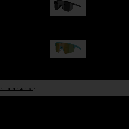
Hero
99,00 €
P004
89,00 €
las reparaciones
?
Gafas De Esquí