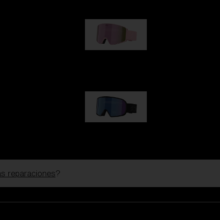
G001S
89,00 €
G002S
89,00 €
las reparaciones
?
Personalizar