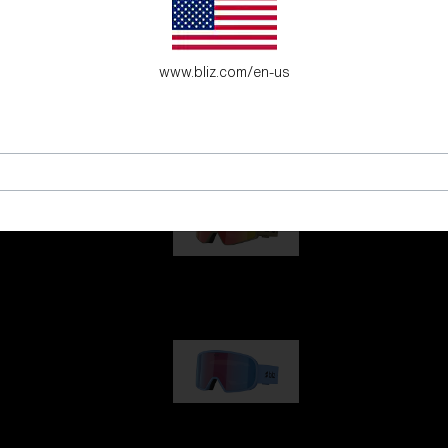
fecto para los jóvenes aventureros.
www.bliz.com/en-us
G001
89,00 €
G002
109,00 €