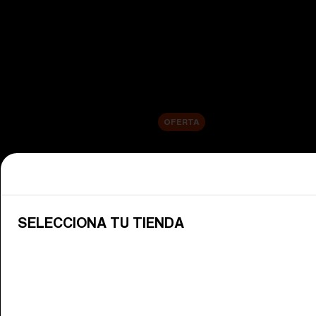
Ver todas las gafas de esquí
Novedades
Lentes de repuesto
Venta
OFERTA
Compra por categoría
Ver todas las gafas
Descubre las gafas Bliz para disfr
SELECCIONA TU TIENDA
Lentes para gafas de nieve
Cambia tus lentes Bliz para que se