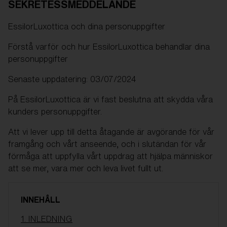
SEKRETESSMEDDELANDE
Pris:
Gratis
EssilorLuxottica och dina personuppgifter
Antal:
Förstå varför och hur EssilorLuxottica behandlar dina
personuppgifter
Pris:
Gratis
Antal:
Senaste uppdatering: 03/07/2024
På EssilorLuxottica är vi fast beslutna att skydda våra
kunders personuppgifter.
Att vi lever upp till detta åtagande är avgörande för vår
framgång och vårt anseende, och i slutändan för vår
förmåga att uppfylla vårt uppdrag att hjälpa människor
att se mer, vara mer och leva livet fullt ut.
INNEHÅLL
1. INLEDNING