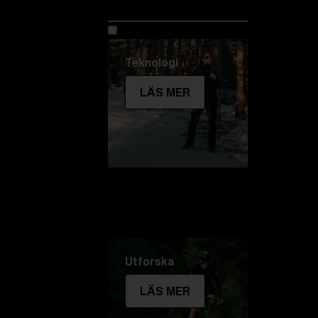
Utforska Bliz
Teknologi
LÄS MER
Utforska
LÄS MER