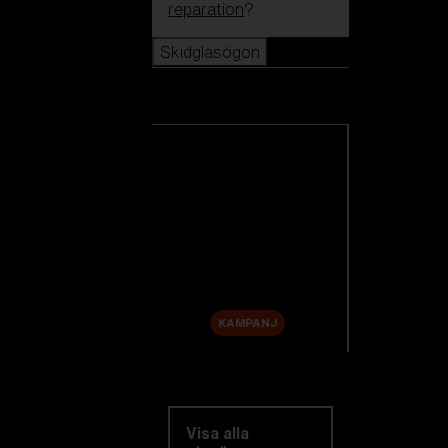
reparation
?
Skidglasögon
Skidglasögon
Se alla skidglasögon
Nyheter
Reservlinser
Rea
KAMPANJ
Utforska efter
kategori
Visa alla