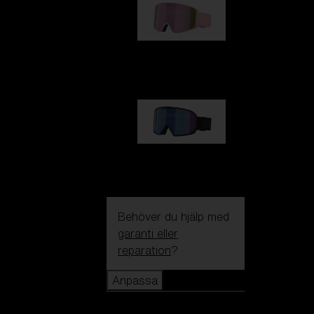
G001S
1 170,00 kr
G002S
1 170,00 kr
Behöver du hjälp med
garanti eller
reparation
?
Anpassa
Anpassa