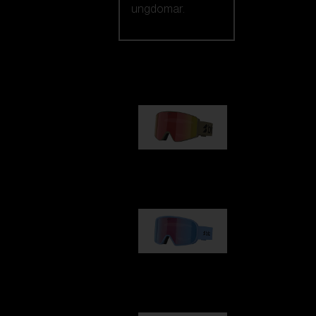
ungdomar.
Vårt urval
G001
1 170,00 kr
G002
1 430,00 kr