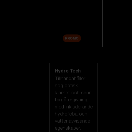
Reservlinser
Tillbehör
Sale
PROMO
Handla efter
linsteknik
Hydro Tech
Tillhandahåller
hög optisk
klarhet och sann
färgåtergivning,
med inkluderande
hydrofoba och
vattenavvisande
egenskaper.