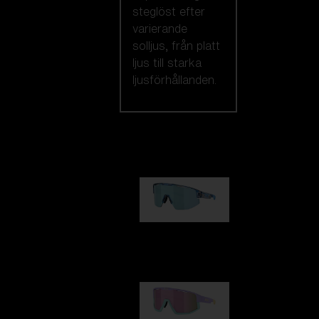
steglöst efter
varierande
solljus, från platt
ljus till starka
ljusförhållanden.
Vi rekommenderar
Matrix
950,00 kr