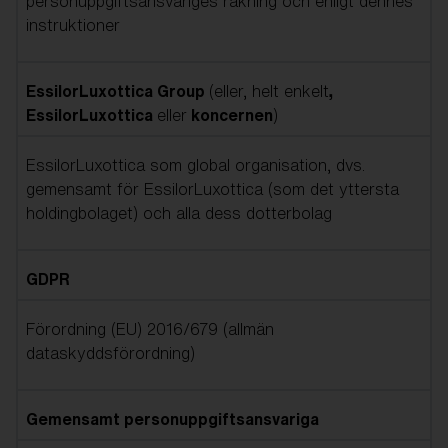
personuppgiftsansvariges räkning och enligt dennes
instruktioner
EssilorLuxottica Group
(eller, helt enkelt
,
EssilorLuxottica
eller
koncernen
)
EssilorLuxottica som global organisation, dvs.
gemensamt för EssilorLuxottica (som det yttersta
holdingbolaget) och alla dess dotterbolag
GDPR
Förordning (EU) 2016/679 (allmän
dataskyddsförordning)
Gemensamt personuppgiftsansvariga