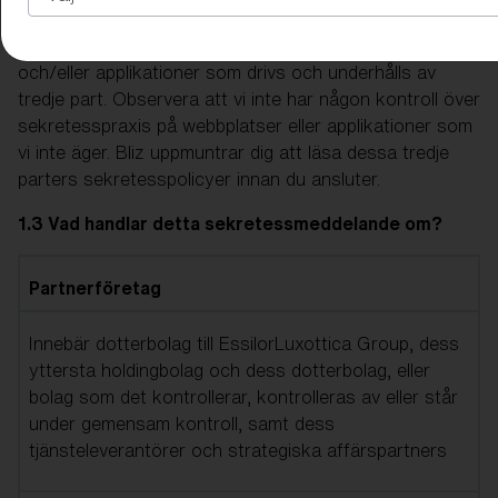
avseende dina personuppgifter.
Vår webbplats kan innehålla länkar till webbplatser
och/eller applikationer som drivs och underhålls av
tredje part. Observera att vi inte har någon kontroll över
sekretesspraxis på webbplatser eller applikationer som
vi inte äger. Bliz uppmuntrar dig att läsa dessa tredje
parters sekretesspolicyer innan du ansluter.
1.3 Vad handlar detta sekretessmeddelande om?
Partnerföretag
Innebär dotterbolag till EssilorLuxottica Group, dess
yttersta holdingbolag och dess dotterbolag, eller
bolag som det kontrollerar, kontrolleras av eller står
under gemensam kontroll, samt dess
tjänsteleverantörer och strategiska affärspartners