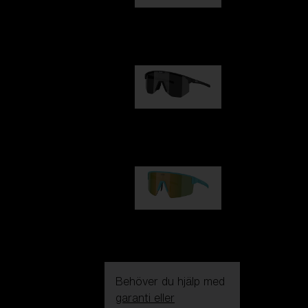
Fusion
1 060,00 kr
Hero
1 060,00 kr
P004
950,00 kr
Behöver du hjälp med
garanti eller