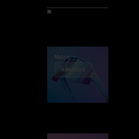
Anpassa din modell
Upptäck Colorama
Fusion
Matrix
Matrix
ANPASSA