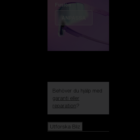
Fusion
ANPASSA
Behöver du hjälp med
garanti eller
reparation
?
Icons
Utforska Bliz