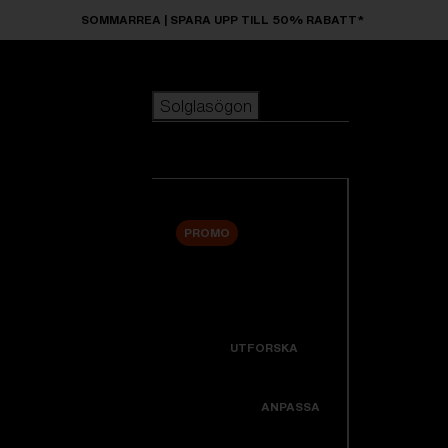
Skip to main content
SOMMARREA | SPARA UPP TILL 50% RABATT*
Solglasögon
POPULÄRA SÖKNINGAR
Solglasögon
Bästsäljare
Nyheter
Visa alla solglasögon
Anpassa din modell
PROMO
ANVÄNDBARA LÄNKAR
Nyheter
Garanti Och Service
Icons
UTFORSKA
Support
Colorama
ANPASSA