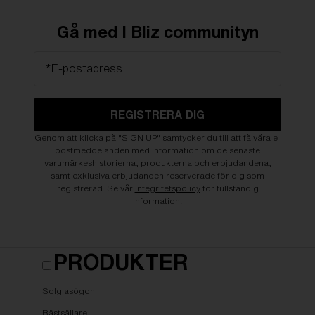
Gå med I Bliz communityn
*E-postadress
REGISTRERA DIG
Genom att klicka på "SIGN UP" samtycker du till att få våra e-
postmeddelanden med information om de senaste
varumärkeshistorierna, produkterna och erbjudandena,
samt exklusiva erbjudanden reserverade för dig som
registrerad. Se vår
Integritetspolicy
för fullständig
information.
PRODUKTER
Solglasögon
Bästsäljare