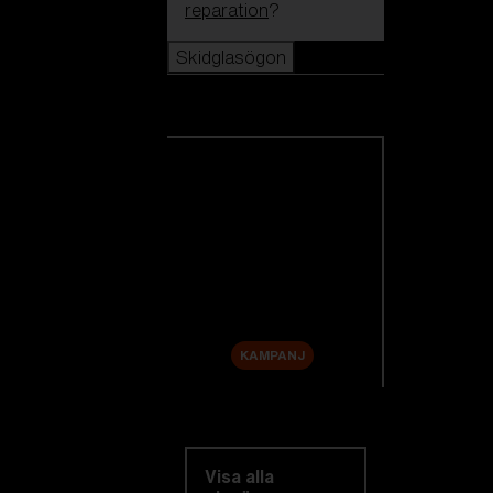
reparation
?
Skidglasögon
Skidglasögon
Se alla skidglasögon
Nyheter
Reservlinser
Rea
KAMPANJ
Utforska efter
kategori
Visa alla