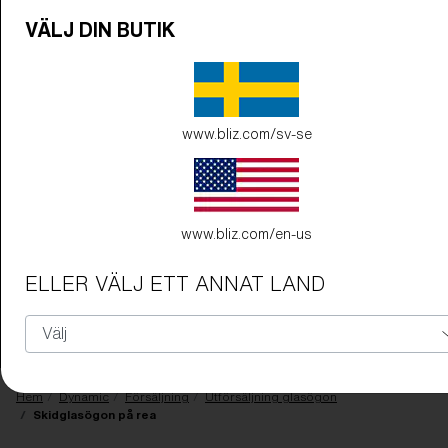
VÄLJ DIN BUTIK
www.bliz.com/sv-se
Behöver du hjälp med
garanti eller
www.bliz.com/en-us
reparation
?
ELLER VÄLJ ETT ANNAT LAND
Login / Register
Få Hjälp
Spåra din beställning
Hitta en butik
OBJEKTIVET HAR UPPGRADERATS
TILLAGD I
Hem
Dynamic
Försäljning
Utförsäljning glasögon
VARUKORGEN!
Skidglasögon på rea