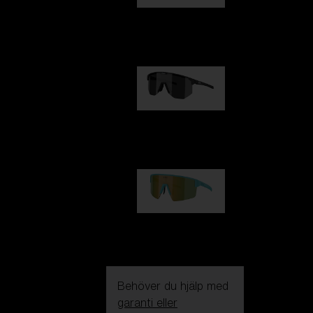
Fusion
1 060,00 kr
Hero
1 060,00 kr
P004
950,00 kr
Behöver du hjälp med
garanti eller