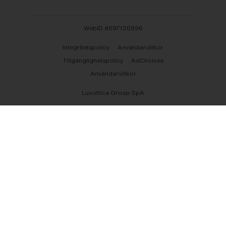
WebID #
697120996
Integritetspolicy
Användarvillkor
Tillgänglighetspolicy
AdChoices
Användarvillkor
Luxottica Group SpA