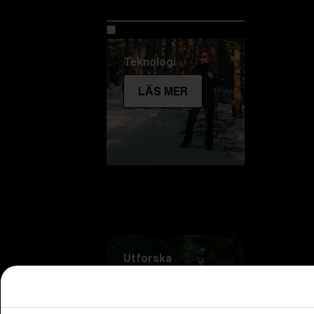
Utforska Bliz
Teknologi
LÄS MER
Utforska
LÄS MER