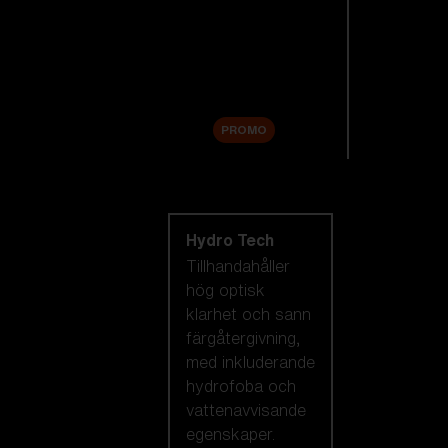
Reservlinser
Tillbehör
Sale
PROMO
Handla efter
linsteknik
Hydro Tech
Tillhandahåller
hög optisk
klarhet och sann
färgåtergivning,
med inkluderande
hydrofoba och
vattenavvisande
egenskaper.