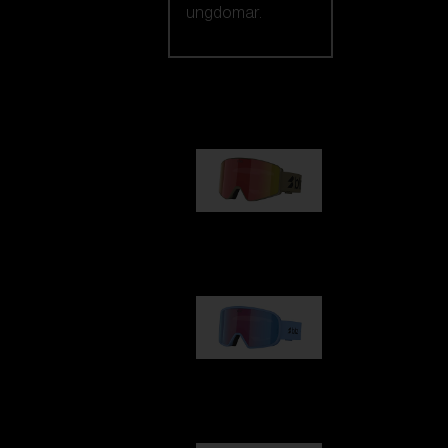
ungdomar.
Vårt urval
G001
1 170,00 kr
G002
1 430,00 kr