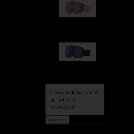
G001S
1 170,00 kr
G002S
1 170,00 kr
Behöver du hjälp med
garanti eller
reparation
?
Anpassa
Anpassa