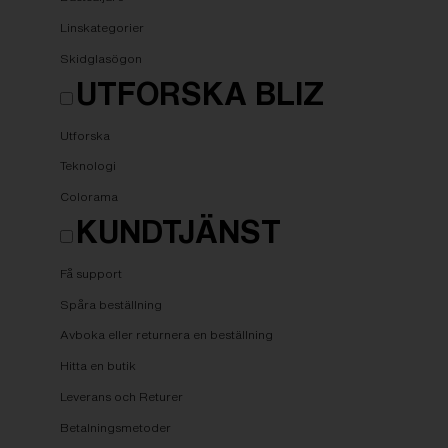
Linskategorier
Skidglasögon
UTFORSKA BLIZ
Utforska
Teknologi
Colorama
KUNDTJÄNST
Få support
Spåra beställning
Avboka eller returnera en beställning
Hitta en butik
Leverans och Returer
Betalningsmetoder