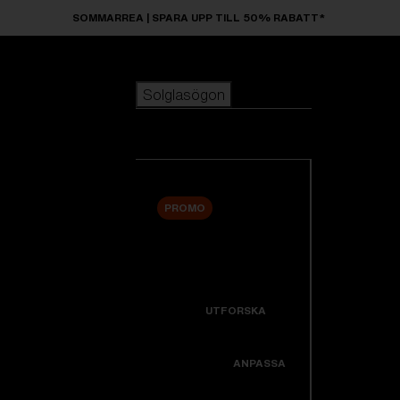
Skip to main content
SOMMARREA | SPARA UPP TILL 50% RABATT*
Solglasögon
POPULÄRA SÖKNINGAR
Solglasögon
Bästsäljare
Nyheter
Visa alla solglasögon
Anpassa din modell
PROMO
ANVÄNDBARA LÄNKAR
Nyheter
Garanti Och Service
Icons
UTFORSKA
Support
Colorama
ANPASSA