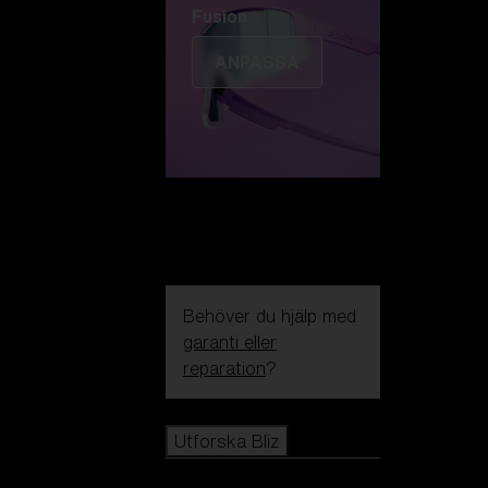
Fusion
ANPASSA
Behöver du hjälp med
garanti eller
reparation
?
Icons
Utforska Bliz