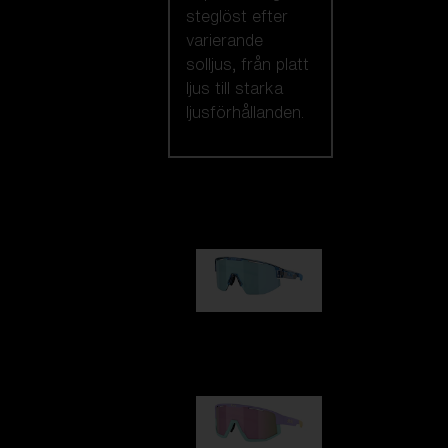
steglöst efter
varierande
solljus, från platt
ljus till starka
ljusförhållanden.
Vi rekommenderar
Matrix
950,00 kr