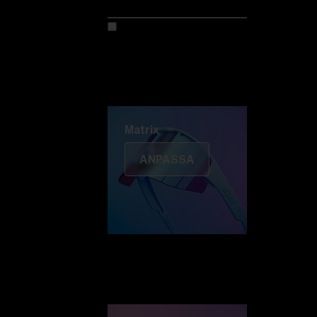
Anpassa din modell
Upptäck Colorama
Fusion
Matrix
Matrix
ANPASSA