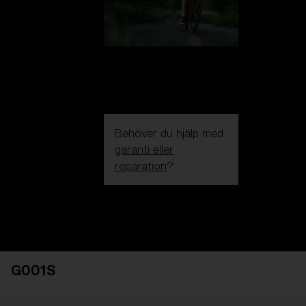
Behöver du hjälp med
garanti eller
reparation
?
Login / Register
Få Hjälp
Spåra din beställning
Hitta en butik
G001S
OBJEKTIVET HAR UPPGRADERATS
TILLAGD I
VARUKORGEN!