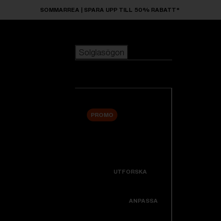
Skip to main content
SOMMARREA | SPARA UPP TILL 50% RABATT*
Solglasögon
POPULÄRA SÖKNINGAR
Solglasögon
Bästsäljare
Nyheter
Visa alla solglasögon
Anpassa din modell
PROMO
ANVÄNDBARA LÄNKAR
Nyheter
Garanti Och Service
Icons
UTFORSKA
Support
Colorama
ANPASSA