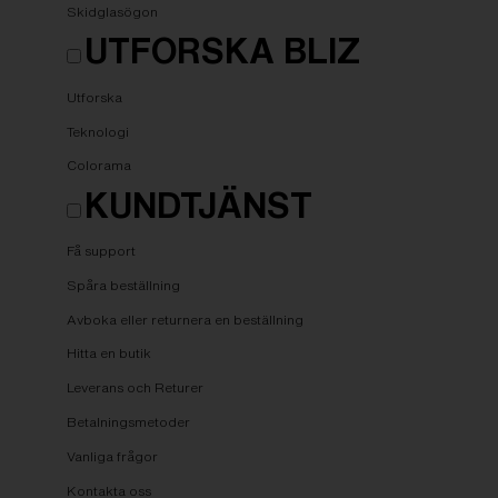
Skidglasögon
UTFORSKA BLIZ
Utforska
Teknologi
Colorama
KUNDTJÄNST
Få support
Spåra beställning
Avboka eller returnera en beställning
Hitta en butik
Leverans och Returer
Betalningsmetoder
Vanliga frågor
Kontakta oss