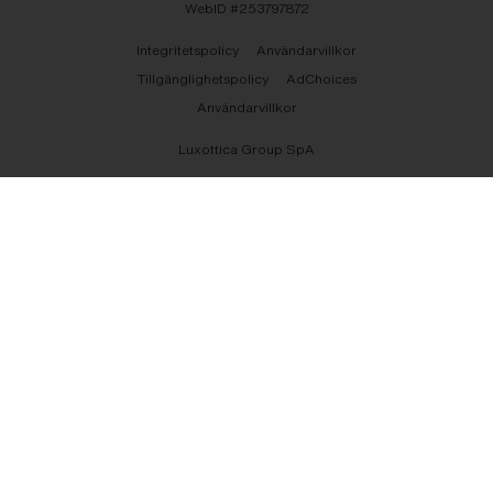
WebID #
253797872
Integritetspolicy
Användarvillkor
Tillgänglighetspolicy
AdChoices
Användarvillkor
Luxottica Group SpA