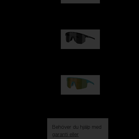
Fusion
1 060,00 kr
Hero
1 060,00 kr
P004
950,00 kr
Behöver du hjälp med
garanti eller