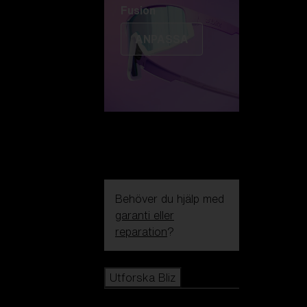
Fusion
ANPASSA
Behöver du hjälp med
garanti eller
reparation
?
Icons
Utforska Bliz