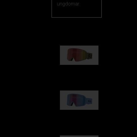
ungdomar.
Vårt urval
G001
1 170,00 kr
G002
1 430,00 kr