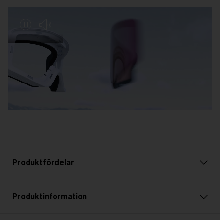
Produktfördelar
CE-standard
Produktinformation
Alla Bliz-produkter är CE-märkta, vilket betyder
att vi följer de grundläggande hälso- och