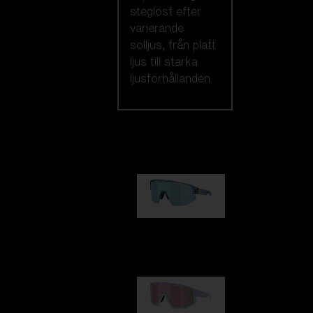
steglöst efter
varierande
solljus, från platt
ljus till starka
ljusförhållanden.
Vi rekommenderar
Matrix
950,00 kr