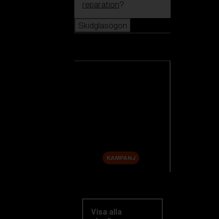
reparation
?
Skidglasögon
Skidglasögon
Se alla skidglasögon
Nyheter
Reservlinser
Rea
KAMPANJ
Utforska efter
kategori
Visa alla