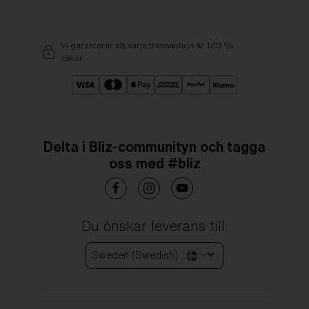
Vi garanterar att varje transaktion är 100 %
säker
Delta i Bliz-communityn och tagga
oss med #bliz
Du önskar leverans till:
Sweden (Swedish)