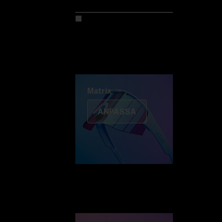
Anpassa din modell
Upptäck Colorama
Fusion
Matrix
Matrix
ANPASSA