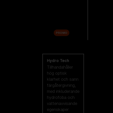
Reservlinser
Tillbehör
Sale
PROMO
Handla efter
linsteknik
Hydro Tech
Tillhandahåller
hög optisk
klarhet och sann
färgåtergivning,
med inkluderande
hydrofoba och
vattenavvisande
egenskaper.