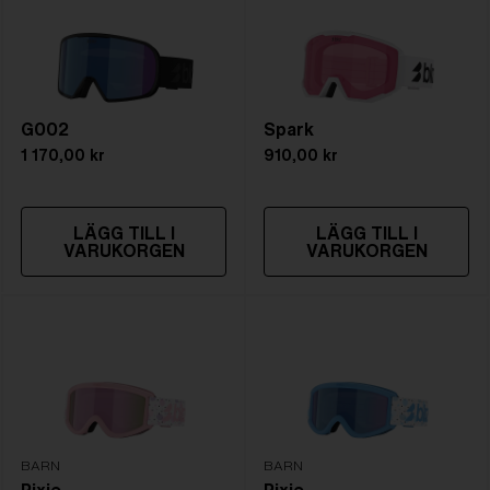
Storlek:
S
Linsböjning:
Shield - Base 5.5 Cylindrical
NOTAINFORMATIVA:
S3
G002
Spark
1 170,00 kr
910,00 kr
LÄGG TILL I
LÄGG TILL I
VARUKORGEN
VARUKORGEN
BARN
BARN