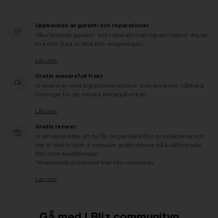
Uppbackad av garanti och reparationer
Våra ledande garanti- och reparationsprogram hjälper dig att
fixa eller byta ut dina Bliz-solglasögon.
Läs mer
Gratis ansvarsfull frakt
Vi levererar med logistikleverantörer som använder hållbara
lösningar för att minska klimatpåverkan.
Läs mer
Gratis returer
Vi vill säkerställa att du får de perfekta Bliz-produkterna och
det är därför som vi erbjuder gratis returer på kvalificerade
Bliz.com-beställningar.
*Anpassade produkter kan inte returneras
Läs mer
Gå med I Bliz communityn