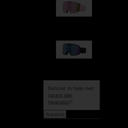
G001S
1 170,00 kr
G002S
1 170,00 kr
Behöver du hjälp med
garanti eller
reparation
?
Anpassa
Anpassa