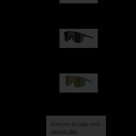
Fusion
1 060,00 kr
Hero
1 060,00 kr
P004
950,00 kr
Behöver du hjälp med
garanti eller