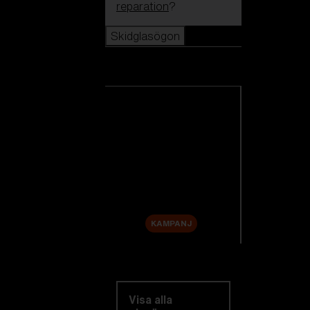
reparation
?
Skidglasögon
Skidglasögon
Se alla skidglasögon
Nyheter
Reservlinser
Rea
KAMPANJ
Utforska efter
kategori
Visa alla