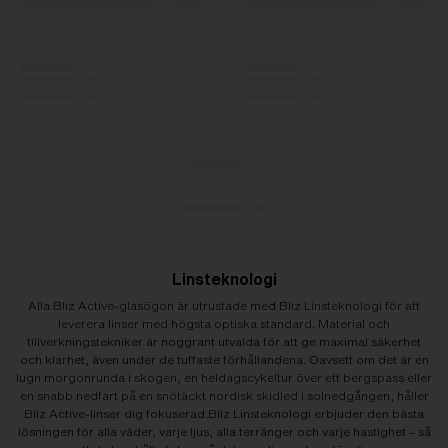
Linsteknologi
Alla Bliz Active-glasögon är utrustade med Bliz Linsteknologi för att
leverera linser med högsta optiska standard. Material och
tillverkningstekniker är noggrant utvalda för att ge maximal säkerhet
och klarhet, även under de tuffaste förhållandena. Oavsett om det är en
lugn morgonrunda i skogen, en heldagscykeltur över ett bergspass eller
en snabb nedfart på en snötäckt nordisk skidled i solnedgången, håller
Bliz Active-linser dig fokuserad.
Bliz Linsteknologi erbjuder den bästa
lösningen för alla väder, varje ljus, alla terränger och varje hastighet – så