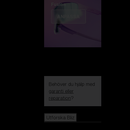
Fusion
ANPASSA
Behöver du hjälp med
garanti eller
reparation
?
Icons
Utforska Bliz