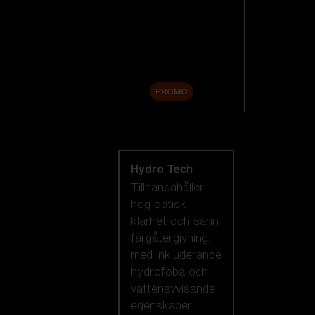
Reservlinser
Tillbehör
Sale
PROMO
Handla efter
linsteknik
Hydro Tech
Tillhandahåller
hög optisk
klarhet och sann
färgåtergivning,
med inkluderande
hydrofoba och
vattenavvisande
egenskaper.