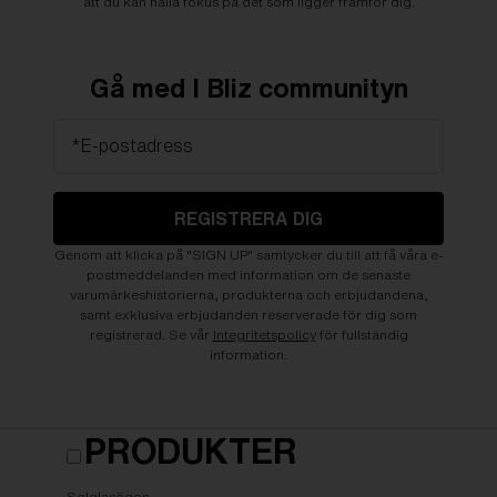
att du kan hålla fokus på det som ligger framför dig.
Gå med I Bliz communityn
*E-postadress
REGISTRERA DIG
Genom att klicka på "SIGN UP" samtycker du till att få våra e-
postmeddelanden med information om de senaste
varumärkeshistorierna, produkterna och erbjudandena,
samt exklusiva erbjudanden reserverade för dig som
registrerad. Se vår
Integritetspolicy
för fullständig
information.
PRODUKTER
Solglasögon