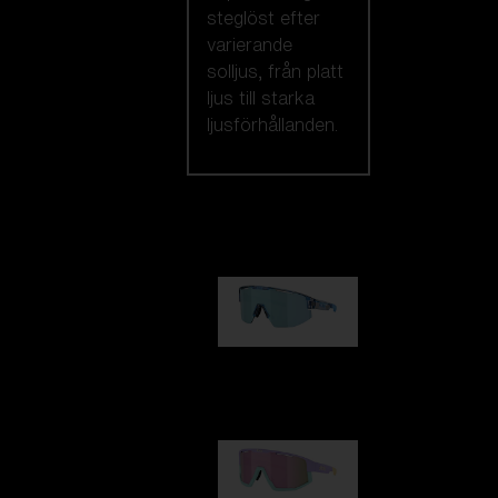
steglöst efter
varierande
solljus, från platt
ljus till starka
ljusförhållanden.
Vi rekommenderar
Matrix
950,00 kr