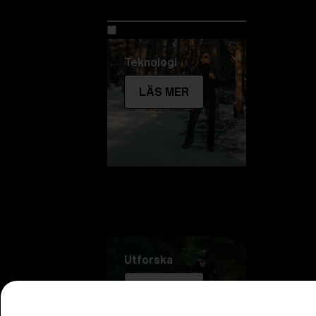
Utforska Bliz
Teknologi
LÄS MER
Utforska
LÄS MER