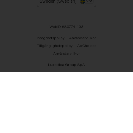
Sweden (Swedish)
WebID #
807741103
Integritetspolicy
Användarvillkor
Tillgänglighetspolicy
AdChoices
Användarvillkor
Luxottica Group SpA