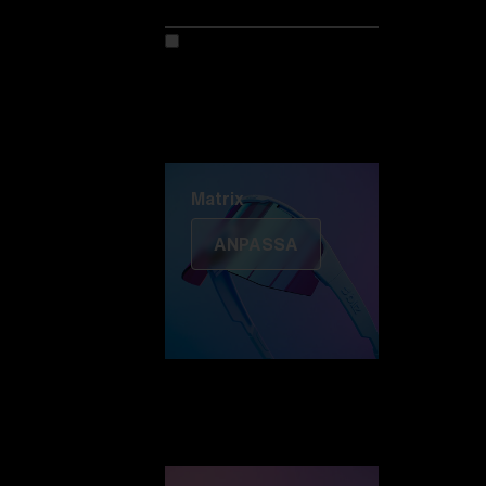
Anpassa din modell
Upptäck Colorama
Fusion
Matrix
Matrix
ANPASSA