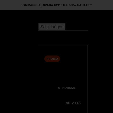
Skip to main content
SOMMARREA | SPARA UPP TILL 50% RABATT*
Solglasögon
POPULÄRA SÖKNINGAR
Solglasögon
Bästsäljare
Nyheter
Visa alla solglasögon
Anpassa din modell
PROMO
ANVÄNDBARA LÄNKAR
Nyheter
Garanti Och Service
Icons
UTFORSKA
Support
Colorama
ANPASSA