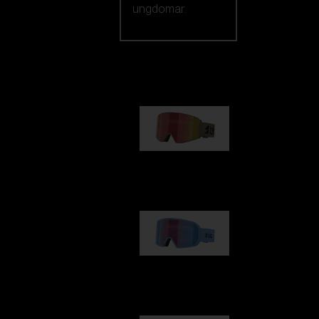
ungdomar.
Vårt urval
G001
1 170,00 kr
G002
1 430,00 kr