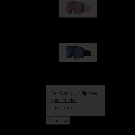
G001S
1 170,00 kr
G002S
1 170,00 kr
Behöver du hjälp med
garanti eller
reparation
?
Anpassa
Anpassa