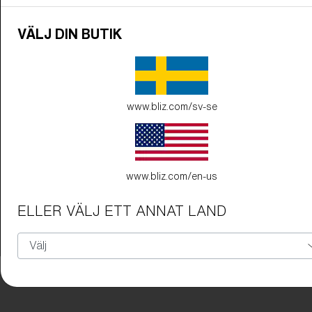
VÄLJ DIN BUTIK
www.bliz.com/sv-se
Behöver du hjälp med
garanti eller
reparation
?
www.bliz.com/en-us
Login / Register
ELLER VÄLJ ETT ANNAT LAND
Få Hjälp
Spåra din beställning
Hitta en butik
OBJEKTIVET HAR UPPGRADERATS
TILLAGD I
Hem
Linsteknologi
VARUKORGEN!