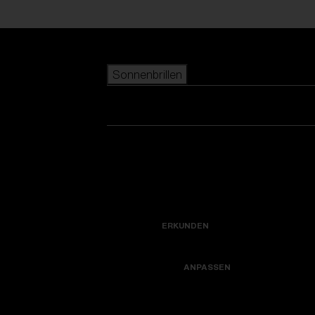
Skip to main content
Sonnenbrillen
BELIEBTE SUCHANFRAGEN
beliebter Verkauf
Neuzugänge
Alle Sonnenbrillen ansehen
Kreiere dein modell
Neuheiten
NÜTZLICHE LINKS
Icons
Garantiereparatur
ERKUNDEN
Hole dir Unterstützung
Colorama
ANPASSEN
Ersatzgläser