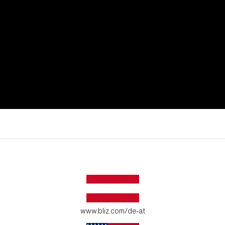
iven Moment.
www.bliz.com/de-at
gebung an.