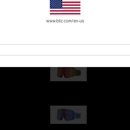
www.bliz.com/en-us
junge Abenteurer.
G001
89,00 €
G002