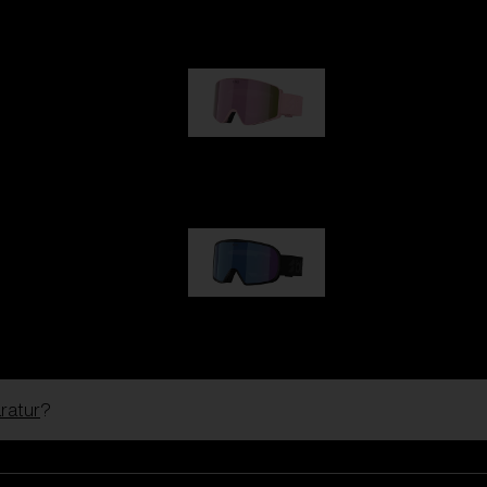
109,00 €
G001S
89,00 €
G002S
89,00 €
ratur
?