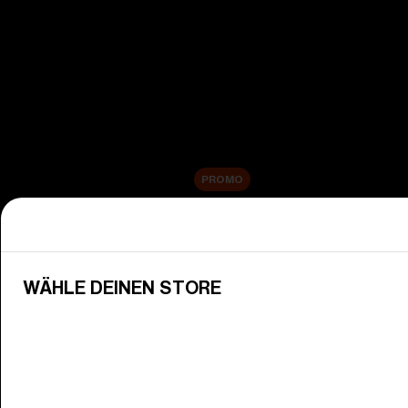
Alle Skibrillen anzeigen
Neuheiten
Ersatzgläser
Sale
PROMO
Einkaufen nach kategorie
Alle Brillen anzeigen
WÄHLE DEINEN STORE
Entdecke Bliz-Brillen für jeden akt
Schutzbrillengläser
Passe deine Bliz-Gläser deiner Um