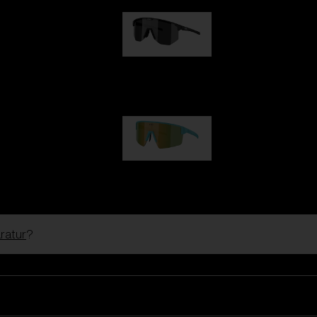
Hero
99,00 €
P004
89,00 €
ratur
?
Skibrillen