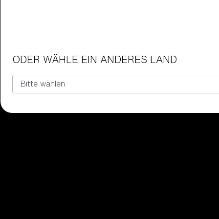
Junior-Brillen
Hol dir die perfekte Bliz-Brille für 
ODER WÄHLE EIN ANDERES LAND
Unsere auswahl