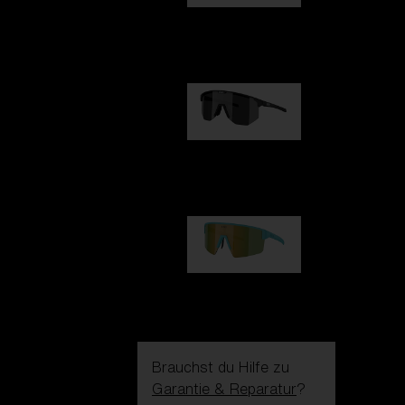
Fusion
99,00 €
Hero
99,00 €
P004
89,00 €
Brauchst du Hilfe zu
Garantie & Reparatur
?