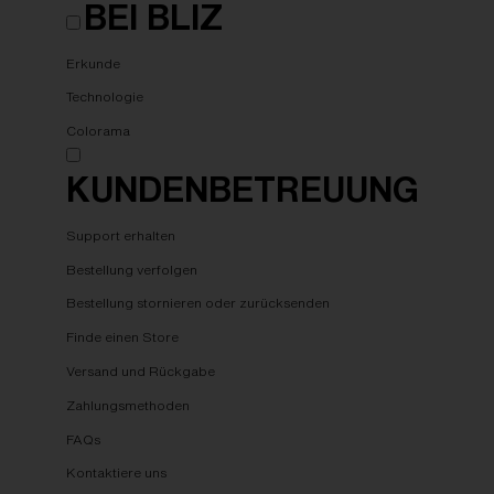
BEI BLIZ
Erkunde
Technologie
Colorama
KUNDENBETREUUNG
Support erhalten
Bestellung verfolgen
Bestellung stornieren oder zurücksenden
Finde einen Store
Versand und Rückgabe
Zahlungsmethoden
FAQs
Kontaktiere uns