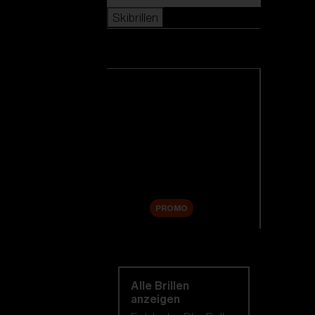
Skibrillen
Skibrillen
Alle Skibrillen anzeigen
Neuheiten
Ersatzgläser
Sale
PROMO
Einkaufen nach
kategorie
Alle Brillen
anzeigen