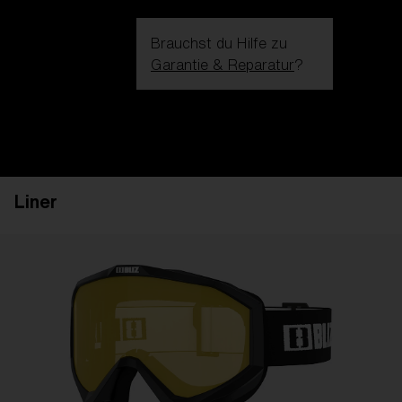
Brauchst du Hilfe zu
Garantie & Reparatur
?
Login / Register
Hilfe
Bestellung verfolgen
Finde einen Store
Liner
GLAS VERBESSERT
ZUM WARENKORB HINZUGEFÜG
Preis
Kostenlos
Menge:
Preis
Kostenlos
Menge: