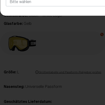
Gestellfarbe:
Black - White Logo
Glasfarbe:
Gelb
Größe:
L
Größentabelle und Passform-Ratgeber prüfen
Nasensteg:
Universelle Passform
Geschätztes Lieferdatum: