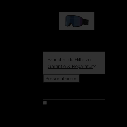
G002S
89,00 €
Brauchst du Hilfe zu
Garantie & Reparatur
?
Personalisieren
Personalisieren
Kreiere dein modell
Entdecke Colorama
Fusion