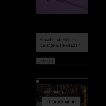
Brauchst du Hilfe zu
Garantie & Reparatur
?
Icons
Über Bliz
Über Bliz
Technologie
ERFAHRE MEHR