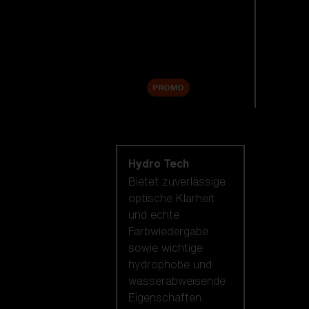
Ersatzgläser
Zubehör
Sale
PROMO
Nach Linsentechnologie
shoppen
Hydro Tech
Bietet zuverlässige
optische Klarheit
und echte
Farbwiedergabe
sowie wichtige
hydrophobe und
wasserabweisende
Eigenschaften.