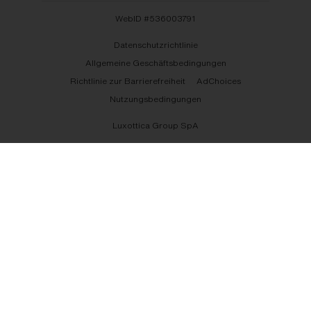
WebID #
536003791
Datenschutzrichtlinie
Allgemeine Geschäftsbedingungen
Richtlinie zur Barrierefreiheit
AdChoices
Nutzungsbedingungen
Luxottica Group SpA