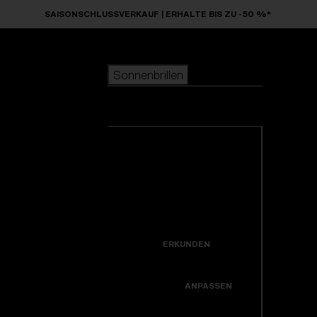
Skip to main content
SAISONSCHLUSSVERKAUF | ERHALTE BIS ZU -50 %*
Sonnenbrillen
BELIEBTE SUCHANFRAGEN
Sonnenbrillen
beliebter Verkauf
Neuzugänge
Alle Sonnenbrillen
Kreiere dein modell
ansehen
NÜTZLICHE LINKS
Neuheiten
Garantiereparatur
Icons
ERKUNDEN
Hole dir Unterstützung
Colorama
ANPASSEN