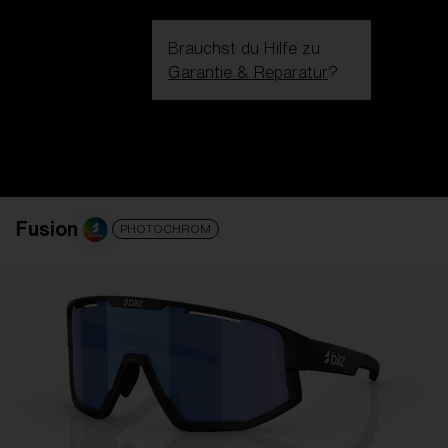
Brauchst du Hilfe zu
Garantie & Reparatur
?
Login / Register
Hilfe
Bestellung verfolgen
Finde einen Store
GLAS VERBESSERT
ZUM WARENKORB HINZUGEFÜG
Fusion
PHOTOCHROM
Preis
Kostenlos
Menge:
Preis
Kostenlos
Menge: