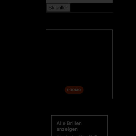
Skibrillen
Skibrillen
Alle Skibrillen anzeigen
Neuheiten
Ersatzgläser
Sale
PROMO
Einkaufen nach
kategorie
Alle Brillen
anzeigen