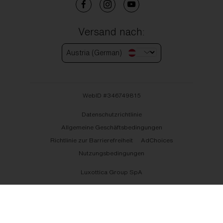
Versand nach:
Austria (German)
WebID #
346749815
Datenschutzrichtlinie
Allgemeine Geschäftsbedingungen
Richtlinie zur Barrierefreiheit
AdChoices
Nutzungsbedingungen
Luxottica Group SpA