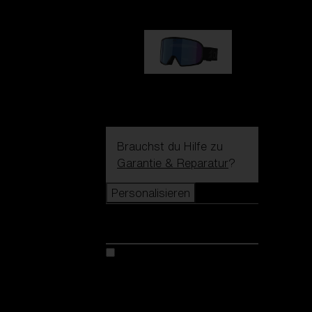
G002S
89,00 €
Brauchst du Hilfe zu
Garantie & Reparatur
?
Personalisieren
Personalisieren
Kreiere dein modell
Entdecke Colorama
Fusion