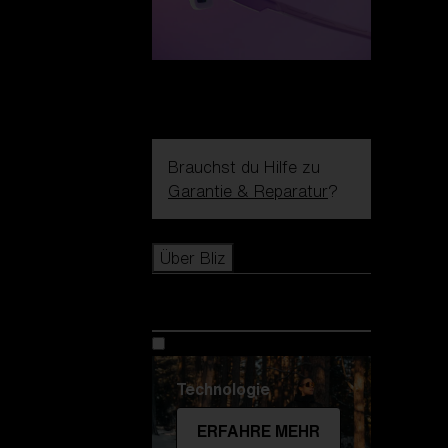
Brauchst du Hilfe zu
Garantie & Reparatur
?
Icons
Über Bliz
Über Bliz
Technologie
ERFAHRE MEHR