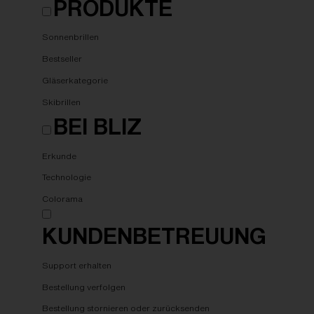
PRODUKTE
Sonnenbrillen
Bestseller
Gläserkategorie
Skibrillen
BEI BLIZ
Erkunde
Technologie
Colorama
KUNDENBETREUUNG
Support erhalten
Bestellung verfolgen
Bestellung stornieren oder zurücksenden