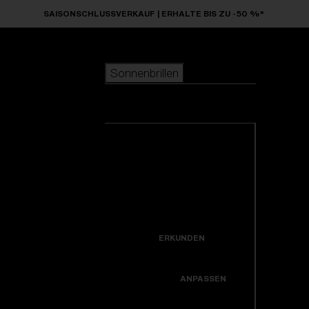
Skip to main content
SAISONSCHLUSSVERKAUF | ERHALTE BIS ZU -50 %*
Sonnenbrillen
BELIEBTE SUCHANFRAGEN
Sonnenbrillen
beliebter Verkauf
Neuzugänge
Alle Sonnenbrillen
Kreiere dein modell
ansehen
NÜTZLICHE LINKS
Neuheiten
Garantiereparatur
Icons
ERKUNDEN
Hole dir Unterstützung
Colorama
ANPASSEN