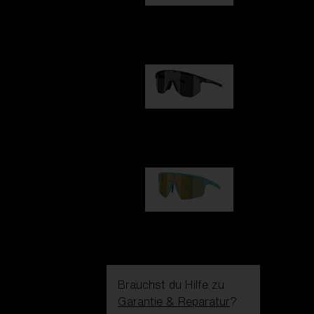
Fusion
99,00 €
Hero
99,00 €
P004
89,00 €
Brauchst du Hilfe zu
Garantie & Reparatur
?