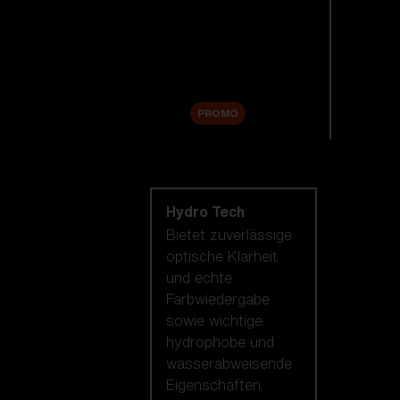
Ersatzgläser
Zubehör
Sale
PROMO
Nach Linsentechnologie
shoppen
Hydro Tech
Bietet zuverlässige
optische Klarheit
und echte
Farbwiedergabe
sowie wichtige
hydrophobe und
wasserabweisende
Eigenschaften.