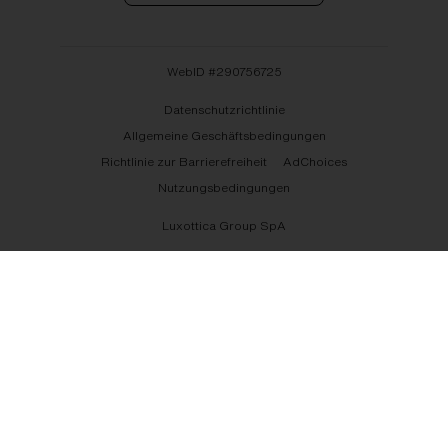
WebID #
290756725
Datenschutzrichtlinie
Allgemeine Geschäftsbedingungen
Richtlinie zur Barrierefreiheit
AdChoices
Nutzungsbedingungen
Luxottica Group SpA