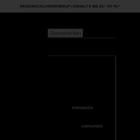
Skip to main content
SAISONSCHLUSSVERKAUF | ERHALTE BIS ZU -50 %*
Sonnenbrillen
BELIEBTE SUCHANFRAGEN
Sonnenbrillen
beliebter Verkauf
Neuzugänge
Alle Sonnenbrillen
Kreiere dein modell
ansehen
NÜTZLICHE LINKS
Neuheiten
Garantiereparatur
Icons
ERKUNDEN
Hole dir Unterstützung
Colorama
ANPASSEN