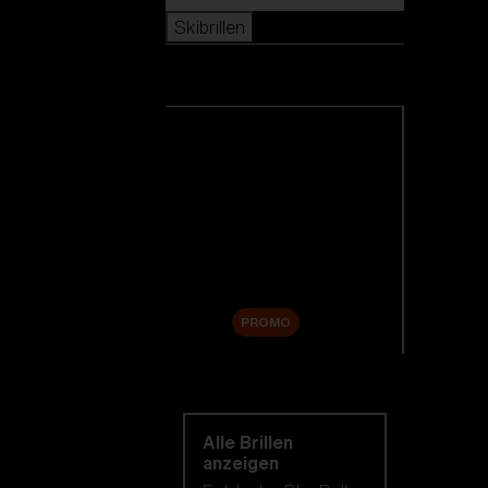
Skibrillen
Skibrillen
Alle Skibrillen anzeigen
Neuheiten
Ersatzgläser
Sale
PROMO
Einkaufen nach
kategorie
Alle Brillen
anzeigen