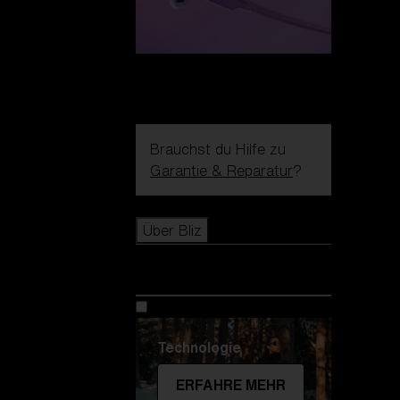
Brauchst du Hilfe zu
Garantie & Reparatur
?
Icons
Über Bliz
Über Bliz
Technologie
ERFAHRE MEHR