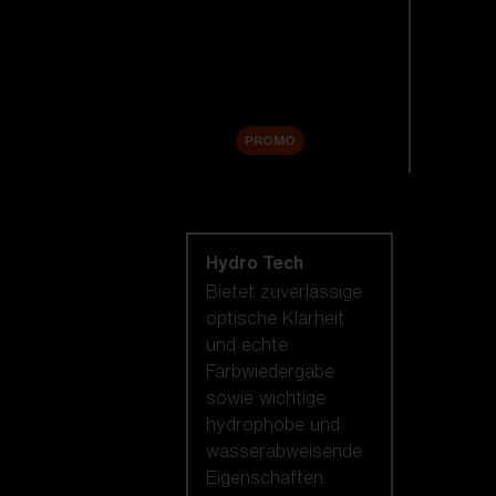
Ersatzgläser
Zubehör
Sale
PROMO
Nach Linsentechnologie
shoppen
Hydro Tech
Bietet zuverlässige
optische Klarheit
und echte
Farbwiedergabe
sowie wichtige
hydrophobe und
wasserabweisende
Eigenschaften.