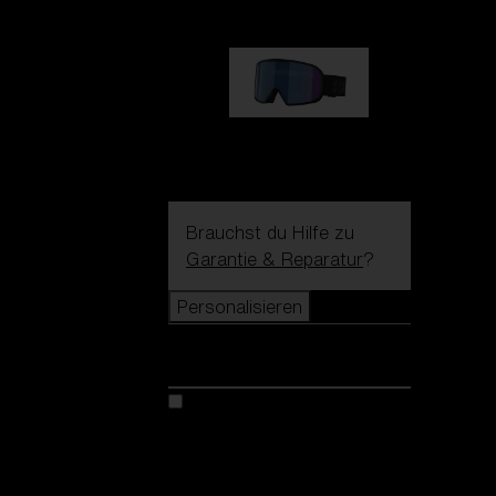
G002S
89,00 €
Brauchst du Hilfe zu
Garantie & Reparatur
?
Personalisieren
Personalisieren
Kreiere dein modell
Entdecke Colorama
Fusion