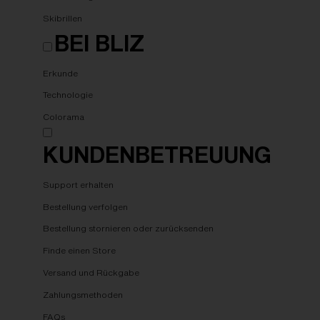
Skibrillen
BEI BLIZ
Erkunde
Technologie
Colorama
KUNDENBETREUUNG
Support erhalten
Bestellung verfolgen
Bestellung stornieren oder zurücksenden
Finde einen Store
Versand und Rückgabe
Zahlungsmethoden
FAQs