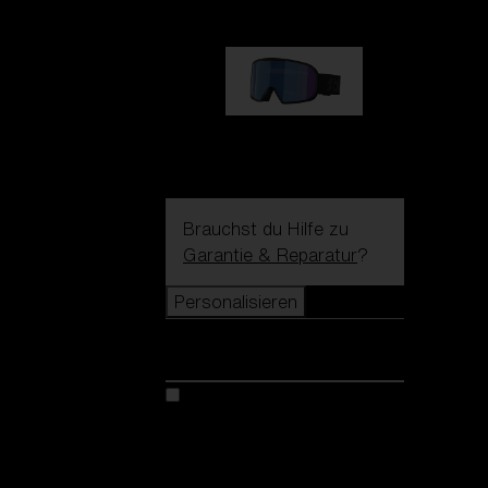
G002S
89,00 €
Brauchst du Hilfe zu
Garantie & Reparatur
?
Personalisieren
Personalisieren
Kreiere dein modell
Entdecke Colorama
Fusion