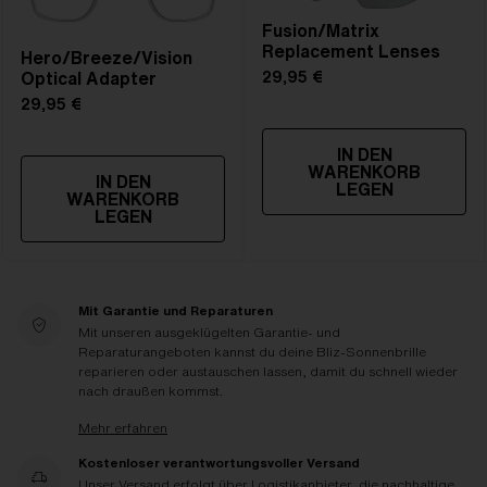
Fusion/Matrix
Replacement Lenses
Hero/Breeze/Vision
Optical Adapter
29,95 €
29,95 €
IN DEN
WARENKORB
IN DEN
LEGEN
WARENKORB
LEGEN
Mit Garantie und Reparaturen
Mit unseren ausgeklügelten Garantie- und
Reparaturangeboten kannst du deine Bliz-Sonnenbrille
reparieren oder austauschen lassen, damit du schnell wieder
nach draußen kommst.
Mehr erfahren
Kostenloser verantwortungsvoller Versand
Unser Versand erfolgt über Logistikanbieter, die nachhaltige