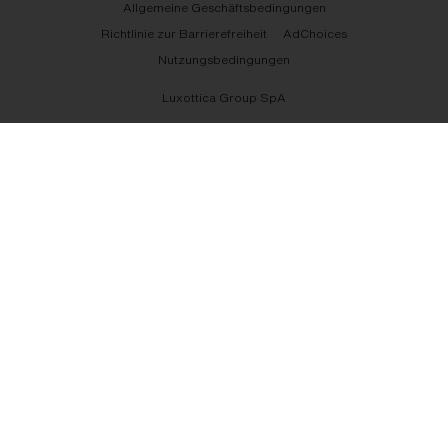
Allgemeine Geschäftsbedingungen
Richtlinie zur Barrierefreiheit
AdChoices
Nutzungsbedingungen
Luxottica Group SpA