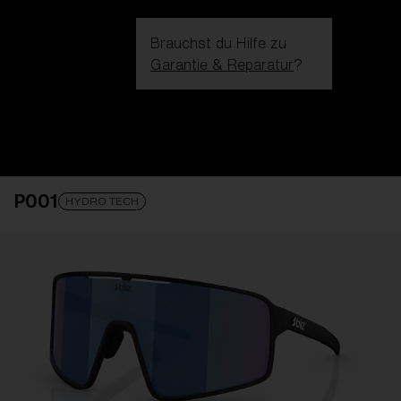
Brauchst du Hilfe zu
Garantie & Reparatur
?
Login / Register
Hilfe
Bestellung verfolgen
Finde einen Store
P001
GLAS VERBESSERT
ZUM WARENKORB HINZUGEFÜG
HYDRO TECH
Preis
Kostenlos
Menge:
Preis
Kostenlos
Menge: