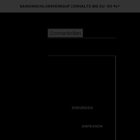
Skip to main content
SAISONSCHLUSSVERKAUF | ERHALTE BIS ZU -50 %*
Sonnenbrillen
BELIEBTE SUCHANFRAGEN
Sonnenbrillen
beliebter Verkauf
Neuzugänge
Alle Sonnenbrillen
Kreiere dein modell
ansehen
NÜTZLICHE LINKS
Neuheiten
Garantiereparatur
Icons
ERKUNDEN
Hole dir Unterstützung
Colorama
ANPASSEN