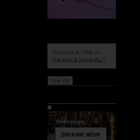
Brauchst du Hilfe zu
Garantie & Reparatur
?
Icons
Über Bliz
Über Bliz
Technologie
ERFAHRE MEHR