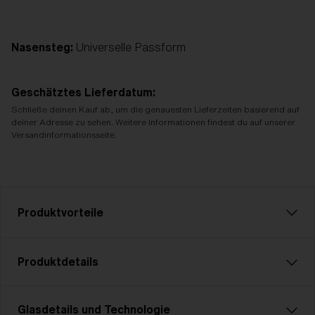
Nasensteg:
Universelle Passform
Geschätztes Lieferdatum:
Schließe deinen Kauf ab, um die genauesten Lieferzeiten basierend auf
deiner Adresse zu sehen. Weitere Informationen findest du auf unserer
Versandinformationsseite.
Produktvorteile
CE-Kennzeichnung
Produktdetails
Alle Bliz Active-Produkte sind CE-
gekennzeichnet, was bedeutet, dass wir die
grundlegenden Gesundheits- und
Glasdetails und Technologie
Die P001 ist der ultimative Allrounder für Sportler, die