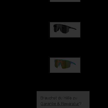
Fusion
99,00 €
Hero
99,00 €
P004
89,00 €
Brauchst du Hilfe zu
Garantie & Reparatur
?