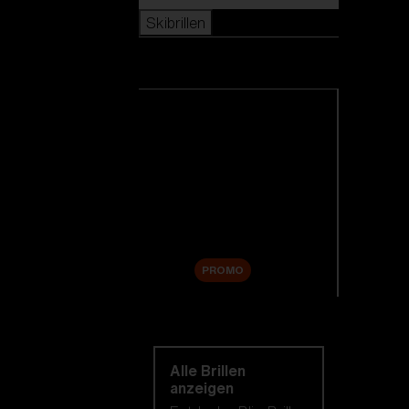
Skibrillen
Skibrillen
Alle Skibrillen anzeigen
Neuheiten
Ersatzgläser
Sale
PROMO
Einkaufen nach
kategorie
Alle Brillen
anzeigen