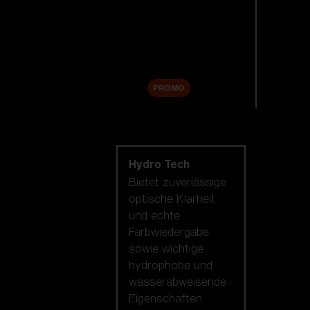
Ersatzgläser
Zubehör
Sale
PROMO
Nach Linsentechnologie
shoppen
Hydro Tech
Bietet zuverlässige
optische Klarheit
und echte
Farbwiedergabe
sowie wichtige
hydrophobe und
wasserabweisende
Eigenschaften.