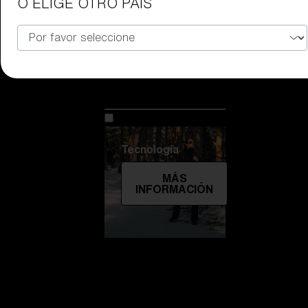
O ELIGE OTRO PAÍS
las reparaciones
?
Icons
En Bliz
En Bliz
Tecnología
MÁS
INFORMACIÓN