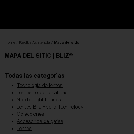
Recibe Asistencia
Seguimiento de tu
pedido
Buscar una tienda
OBJETIVO ACTUALIZADO
¡AGREGADO AL
CARRITO!
Home
Recibe Asistencia
Mapa del sitio
MAPA DEL SITIO | BLIZ®
Precio:
Sin cargo
Cantidad:
Todas las categorìas
Tecnología de lentes
Precio:
Sin cargo
Lentes fotocromáticas
Cantidad:
Nordic Light Lenses
Lentes Bliz Hydro Technology
Colecciones
Accesorios de gafas
Lentes