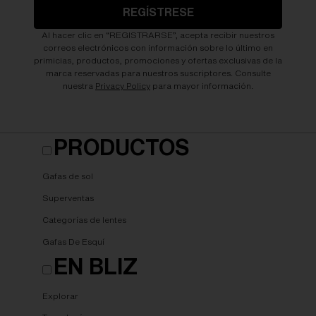
REGÍSTRESE
Al hacer clic en “REGISTRARSE”, acepta recibir nuestros
correos electrónicos con información sobre lo último en
primicias, productos, promociones y ofertas exclusivas de la
marca reservadas para nuestros suscriptores. Consulte
nuestra
Privacy Policy
para mayor información.
PRODUCTOS
Gafas de sol
Superventas
Categorías de lentes
Gafas De Esquí
EN BLIZ
Explorar