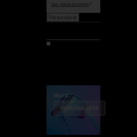
las reparaciones
?
Personalizar
Personalizar
Personaliza tu modelo
Descubre Colorama
Fusión
Matrix
Matrix
PERSONALIZAR