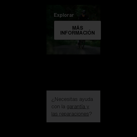
Explorar
MÁS
INFORMACIÓN
¿Necesitas ayuda
con la
garantía y
las reparaciones
?
Iniciar sesión /
Crear una cuenta