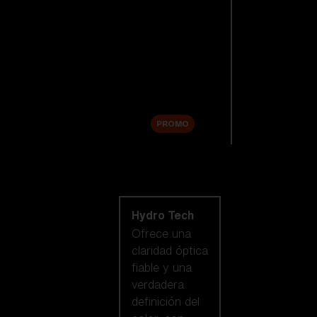
Lentes de
repuesto
Accesorios
Sale
PROMO
Comprar por
tecnología de
lentes
Hydro Tech
Ofrece una
claridad óptica
fiable y una
verdadera
definición del