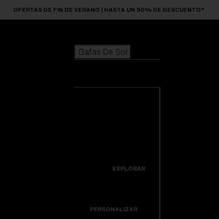
Skip to main content
OFERTAS DE FIN DE VERANO | HASTA UN 50% DE DESCUENTO*
Gafas De Sol
BÚSQUEDAS POPULARES
Gafas De Sol
Los más vendidos de gafas de sol
Novedades en gafas de sol
Ver todas las
Personaliza tu modelo
gafas de sol
ENLACES ÚTILES
Novedades
Lentes de recambio
Icons
EXPLORAR
Garantía y reparación
Colorama
PERSONALIZAR