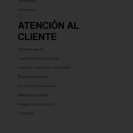
Tecnología
Colorama
ATENCIÓN AL
CLIENTE
Obtener ayuda
Seguimiento del pedido
Cancelar o devolver un pedido
Buscar una tienda
Envios y Devoluciones
Métodos de pago
Preguntas frecuentes
Contacto