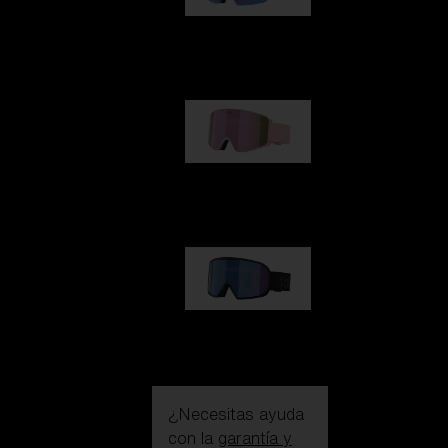
G002
109,00 €
G001S
89,00 €
G002S
89,00 €
¿Necesitas ayuda
con la
garantía y