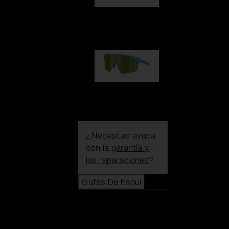
Hero
99,00 €
P004
89,00 €
¿Necesitas ayuda
con la
garantía y
las reparaciones
?
Gafas De Esquí
Gafas De
Esquí