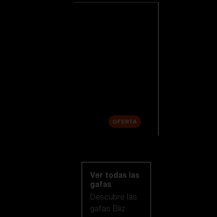
Ver todas las
gafas de esquí
Novedades
Lentes de
repuesto
Venta
OFERTA
Compra por
categoría
Ver todas las
gafas
Descubre las
gafas Bliz