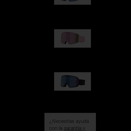
G002
109,00 €
G001S
89,00 €
G002S
89,00 €
¿Necesitas ayuda
con la
garantía y