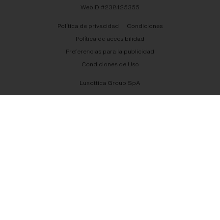
WebID #
238125355
Política de privacidad
Condiciones
Política de accesibilidad
Preferencias para la publicidad
Condiciones de Uso
Luxottica Group SpA