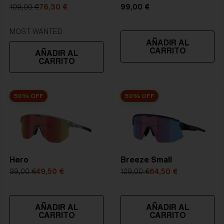
lente.
109,00 €
76,30 €
99,00 €
MOST WANTED
LUMINOSIDAD FUERTE
AÑADIR AL
CARRITO
AÑADIR AL
Lente
- Lente oscura. La transmitancia
CARRITO
luminosa va entre 8-18%
Mejor para
- Condiciones brillantes
50% OFF
50% OFF
Hero
Breeze Small
99,00 €
49,50 €
129,00 €
64,50 €
AÑADIR AL
AÑADIR AL
CARRITO
CARRITO