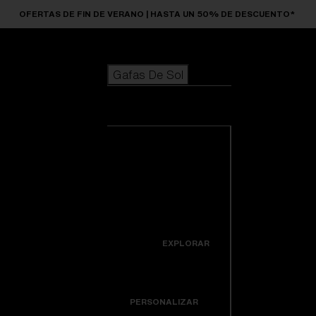
Skip to main content
OFERTAS DE FIN DE VERANO | HASTA UN 50% DE DESCUENTO*
Gafas De Sol
BÚSQUEDAS POPULARES
Gafas De Sol
Los más vendidos de gafas de sol
Novedades en gafas de sol
Ver todas las
Personaliza tu modelo
gafas de sol
ENLACES ÚTILES
Novedades
Lentes de recambio
Icons
EXPLORAR
Garantía y reparación
Colorama
PERSONALIZAR