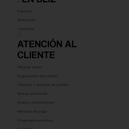
Explorar
Tecnología
Colorama
ATENCIÓN AL
CLIENTE
Obtener ayuda
Seguimiento del pedido
Cancelar o devolver un pedido
Buscar una tienda
Envios y Devoluciones
Métodos de pago
Preguntas frecuentes
Contacto