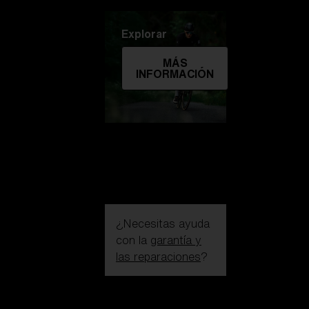
Explorar
MÁS
INFORMACIÓN
¿Necesitas ayuda
con la
garantía y
las reparaciones
?
Iniciar sesión /
Crear una cuenta