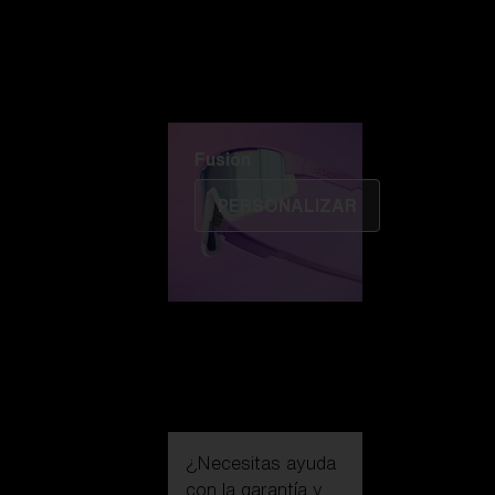
Fusión
PERSONALIZAR
¿Necesitas ayuda
con la
garantía y