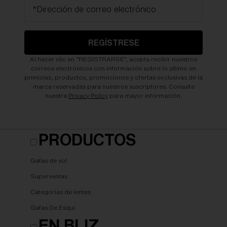
*Dirección de correo electrónico
REGÍSTRESE
Al hacer clic en “REGISTRARSE”, acepta recibir nuestros
correos electrónicos con información sobre lo último en
primicias, productos, promociones y ofertas exclusivas de la
marca reservadas para nuestros suscriptores. Consulte
nuestra
Privacy Policy
para mayor información.
PRODUCTOS
Gafas de sol
Superventas
Categorías de lentes
Gafas De Esquí
EN BLIZ