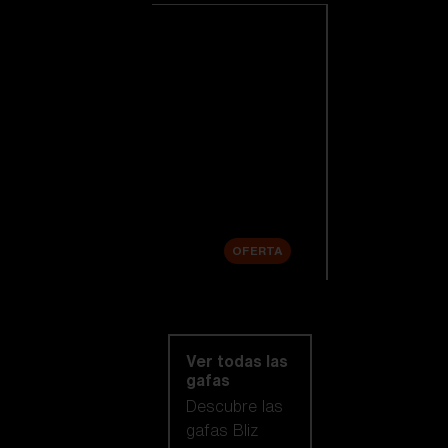
Ver todas las
gafas de esquí
Novedades
Lentes de
repuesto
Venta
OFERTA
Compra por
categoría
Ver todas las
gafas
Descubre las
gafas Bliz