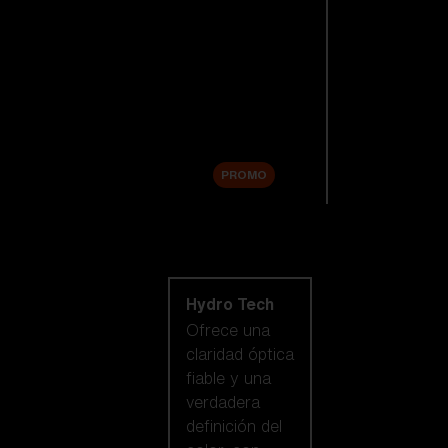
Lentes de
repuesto
Accesorios
Sale
PROMO
Comprar por
tecnología de
lentes
Hydro Tech
Ofrece una
claridad óptica
fiable y una
verdadera
definición del