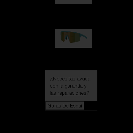
Hero
99,00 €
P004
89,00 €
¿Necesitas ayuda
con la
garantía y
las reparaciones
?
Gafas De Esquí
Gafas De
Esquí