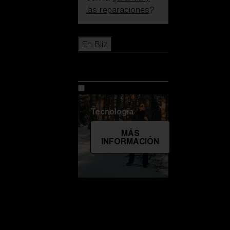
las reparaciones
?
Icons
En Bliz
En Bliz
Tecnología
MÁS
INFORMACIÓN