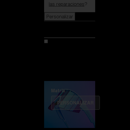
las reparaciones
?
Personalizar
Personalizar
Personaliza tu modelo
Descubre Colorama
Fusión
Matrix
Matrix
PERSONALIZAR