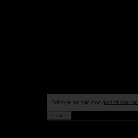
Behöver du hjälp med
garanti eller re
Anpassa