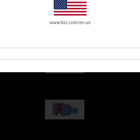
sögon för äventyrssökande ungdomar.
www.bliz.com/en-us
G001
1 170,00 kr
G002
1 430,00 kr