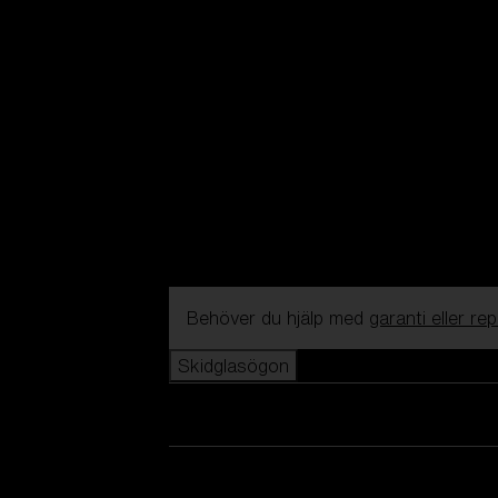
Behöver du hjälp med
garanti eller re
Skidglasögon
Se alla skidglasögon