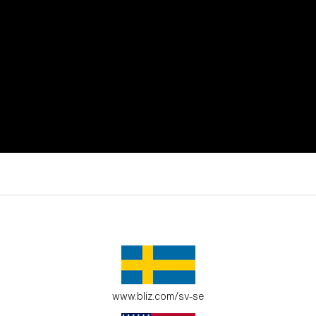
t.
de passar i din omgivning.
www.bliz.com/sv-se