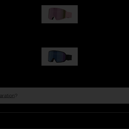
G001S
1 170,00 kr
G002S
1 170,00 kr
paration
?
Anpassa