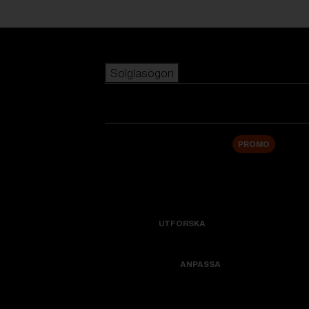
Skip to main content
Solglasögon
POPULÄRA SÖKNINGAR
Bästsäljare
Nyheter
Visa alla solglasögon
PROMO
Anpassa din modell
Nyheter
ANVÄNDBARA LÄNKAR
Garanti Och Service
Icons
UTFORSKA
Support
Colorama
ANPASSA
Reservlinser