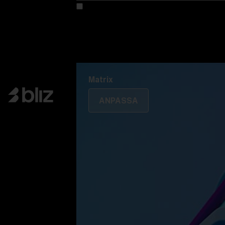
Anpassa din modell
Upptäck Colorama
Fusion
Matrix
Matrix
ANPASSA