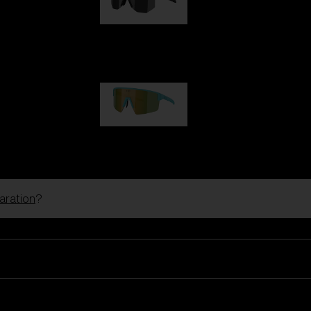
Hero
1 060,00 kr
P004
950,00 kr
paration
?
Skidglasögon