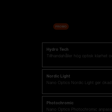
Tillbehör
Sale
PROMO
Handla efter linsteknik
Hydro Tech
Tillhandahåller hög optisk klarhet
Nordic Light
Nano Optics Nordic Light ger ökad 
Photochromic
Nano Optics Photochromic anpassar si