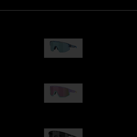
Matrix
950,00 kr
Fusion
1 060,00 kr