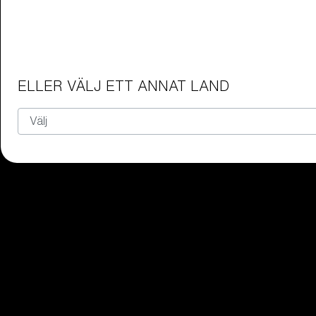
Juniorglasögon
Hitta det perfekta paret Bliz-gla
Vårt urval
ELLER VÄLJ ETT ANNAT LAND