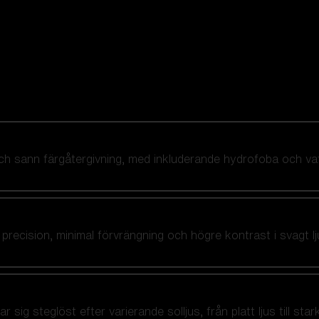
 och sann färgåtergivning, med inkluderande hydrofoba och v
precision, minimal förvrängning och högre kontrast i svagt l
g steglöst efter varierande solljus, från platt ljus till stark