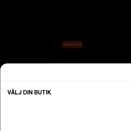
Nyheter
Reservlinser
Rea
KAMPANJ
Utforska efter kategori
Visa alla glasögon
Upptäck Bliz-glasögon efter aktivite
VÄLJ DIN BUTIK
Glasögonlinser
Byt dina Bliz-glasögonlinser så att 