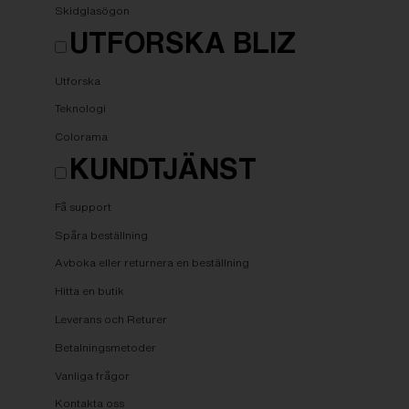
Skidglasögon
UTFORSKA BLIZ
Utforska
Teknologi
Colorama
KUNDTJÄNST
Få support
Spåra beställning
Avboka eller returnera en beställning
Hitta en butik
Leverans och Returer
Betalningsmetoder
Vanliga frågor
Kontakta oss