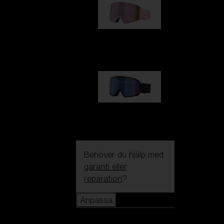
G001S
1 170,00 kr
G002S
1 170,00 kr
Behöver du hjälp med
garanti eller
reparation
?
Anpassa
Anpassa