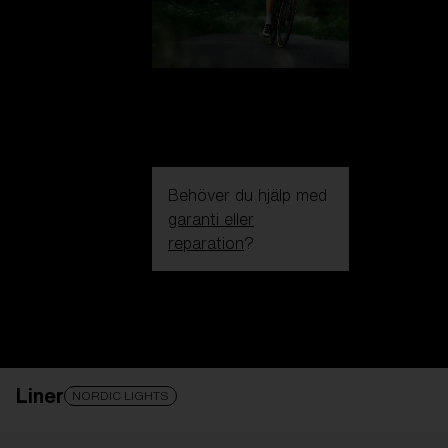
Behöver du hjälp med
garanti eller
reparation
?
Login / Register
Få Hjälp
Spåra din beställning
Hitta en butik
Liner
OBJEKTIVET HAR UPPGRADERATS
TILLAGD I
NORDIC LIGHTS
VARUKORGEN!