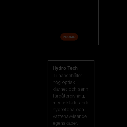
Reservlinser
Tillbehör
Sale
PROMO
Handla efter
linsteknik
Hydro Tech
Tillhandahåller
hög optisk
klarhet och sann
färgåtergivning,
med inkluderande
hydrofoba och
vattenavvisande
egenskaper.