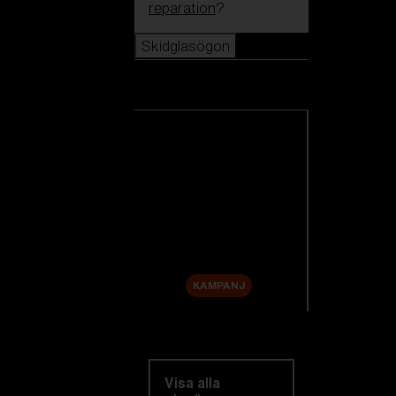
reparation
?
Skidglasögon
Skidglasögon
Se alla skidglasögon
Nyheter
Reservlinser
Rea
KAMPANJ
Utforska efter
kategori
Visa alla