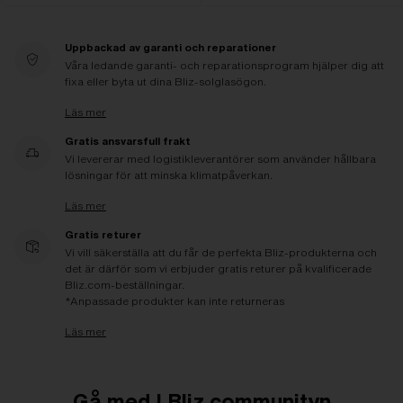
Uppbackad av garanti och reparationer
Våra ledande garanti- och reparationsprogram hjälper dig att
fixa eller byta ut dina Bliz-solglasögon.
Läs mer
Gratis ansvarsfull frakt
Vi levererar med logistikleverantörer som använder hållbara
lösningar för att minska klimatpåverkan.
Läs mer
Gratis returer
Vi vill säkerställa att du får de perfekta Bliz-produkterna och
det är därför som vi erbjuder gratis returer på kvalificerade
Bliz.com-beställningar.
*Anpassade produkter kan inte returneras
Läs mer
Gå med I Bliz communityn