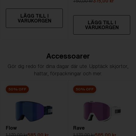
750,00 kr
375,00 kr
LÄGG TILL I
VARUKORGEN
LÄGG TILL I
VARUKORGEN
Accessoarer
Gör dig redo för dina dagar där ute. Upptäck skjortor,
hattar, förpackningar och mer.
50% OFF
50% OFF
Flow
Rave
1 170,00 kr
585,00 kr
1 170,00 kr
585,00 kr