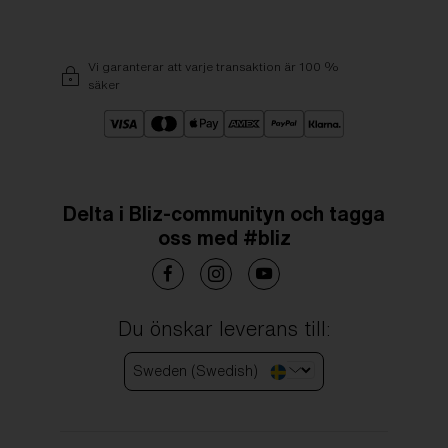
Vi garanterar att varje transaktion är 100 %
säker
Delta i Bliz-communityn och tagga
oss med #bliz
Du önskar leverans till:
Sweden (Swedish)