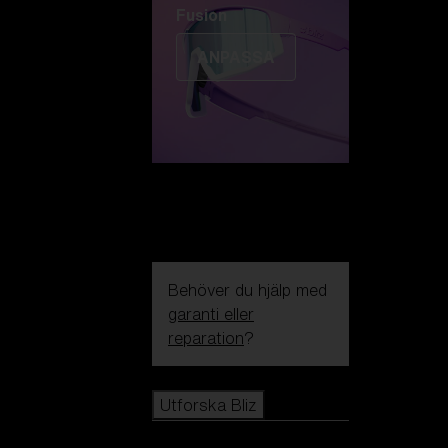
Fusion
ANPASSA
Behöver du hjälp med
garanti eller
reparation
?
Icons
Utforska Bliz