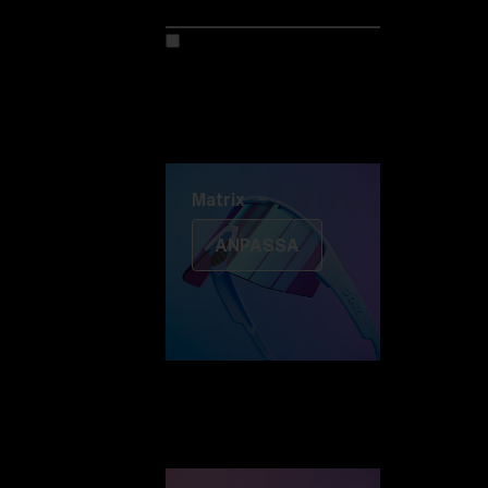
Anpassa din modell
Upptäck Colorama
Fusion
Matrix
Matrix
ANPASSA