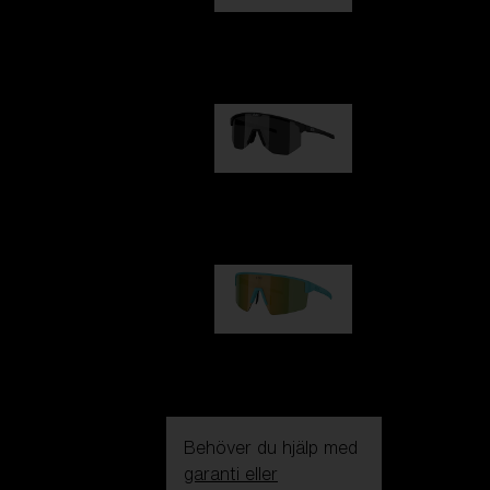
Fusion
1 060,00 kr
Hero
1 060,00 kr
P004
950,00 kr
Behöver du hjälp med
garanti eller