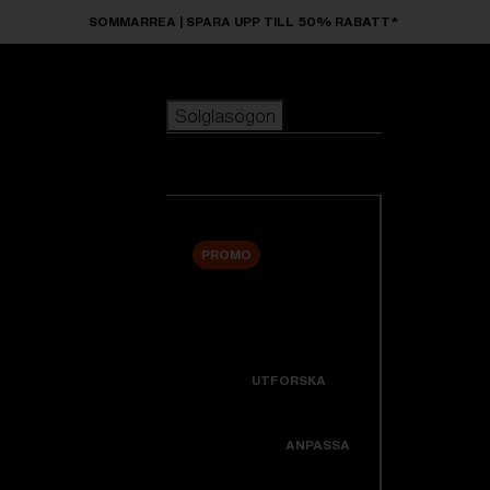
Skip to main content
SOMMARREA | SPARA UPP TILL 50% RABATT*
Solglasögon
POPULÄRA SÖKNINGAR
Solglasögon
Bästsäljare
Nyheter
Visa alla solglasögon
Anpassa din modell
PROMO
ANVÄNDBARA LÄNKAR
Nyheter
Garanti Och Service
Icons
UTFORSKA
Support
Colorama
ANPASSA