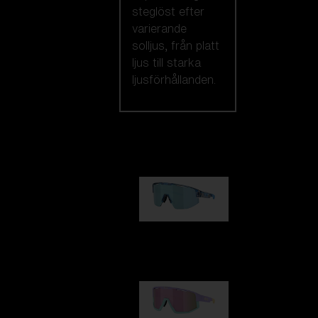
steglöst efter
varierande
solljus, från platt
ljus till starka
ljusförhållanden.
Vi rekommenderar
Matrix
950,00 kr