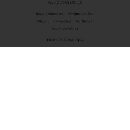
WebID #
653357418
Integritetspolicy
Användarvillkor
Tillgänglighetspolicy
AdChoices
Användarvillkor
Luxottica Group SpA