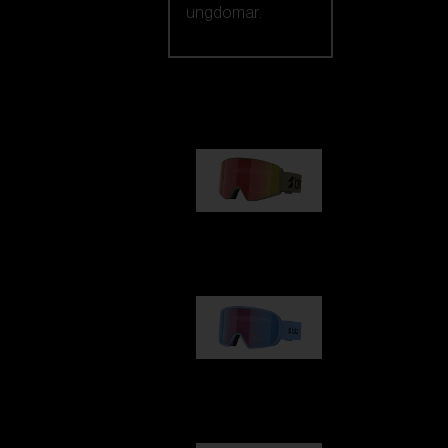
ungdomar.
Vårt urval
G001
1 170,00 kr
G002
1 430,00 kr