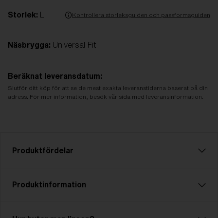
Storlek:
L
Kontrollera storleksguiden och passformsguiden
Näsbrygga:
Universal Fit
Beräknat leveransdatum:
Slutför ditt köp för att se de mest exakta leveranstiderna baserat på din
adress. För mer information, besök vår sida med leveransinformation.
Produktfördelar
CE-standard
Produktinformation
Alla Bliz-produkter är CE-märkta, vilket betyder
att vi följer de grundläggande hälso- och
säkerhetskraven i EU-direktiven. Du hittar den