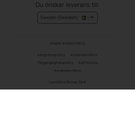
Du önskar leverans till:
Sweden (Swedish)
WebID #
595213612
Integritetspolicy
Användarvillkor
Tillgänglighetspolicy
AdChoices
Användarvillkor
Luxottica Group SpA