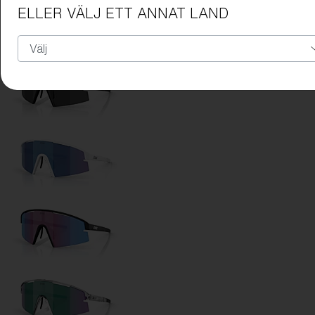
Ramfärg:
Genomskinlig blå
ELLER VÄLJ ETT ANNAT LAND
Linsfärg:
Rök/Blå Flerfärgad