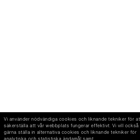
Vi använder nödvändiga cookies och liknande tekniker för at
säkerställa att vår webbplats fungerar effektivt.
Vi vill också
gärna ställa in alternativa cookies och liknande tekniker för
analytiska och statistiska ändamål samt