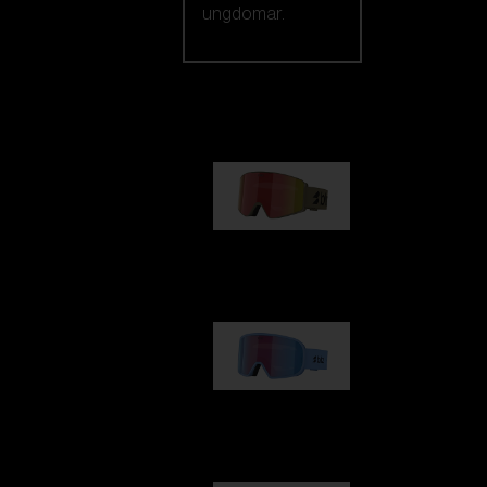
ungdomar.
Vårt urval
G001
1 170,00 kr
G002
1 430,00 kr