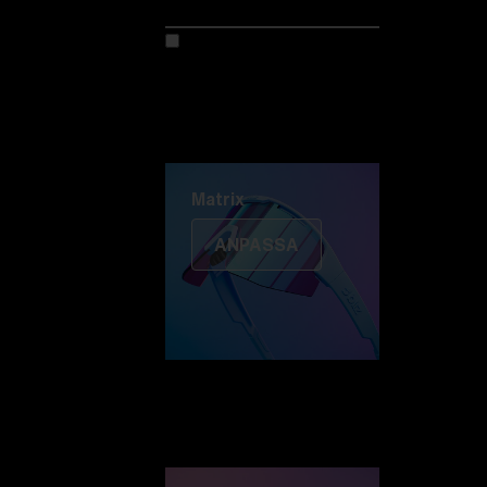
Anpassa din modell
Upptäck Colorama
Fusion
Matrix
Matrix
ANPASSA