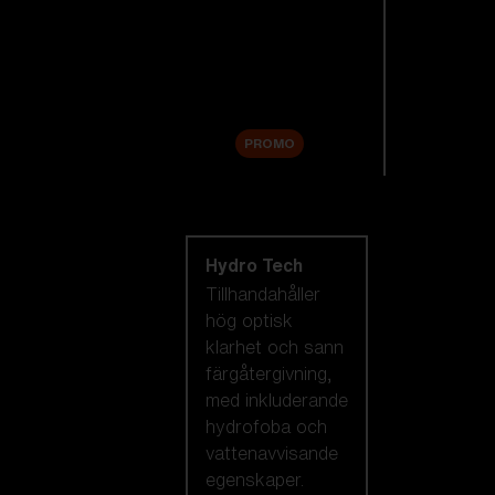
Reservlinser
Tillbehör
Sale
PROMO
Handla efter
linsteknik
Hydro Tech
Tillhandahåller
hög optisk
klarhet och sann
färgåtergivning,
med inkluderande
hydrofoba och
vattenavvisande
egenskaper.