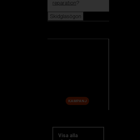
reparation
?
Skidglasögon
Skidglasögon
Se alla skidglasögon
Nyheter
Reservlinser
Rea
KAMPANJ
Utforska efter
kategori
Visa alla