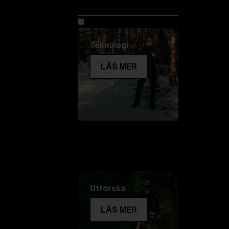
Utforska Bliz
Teknologi
LÄS MER
Utforska
LÄS MER