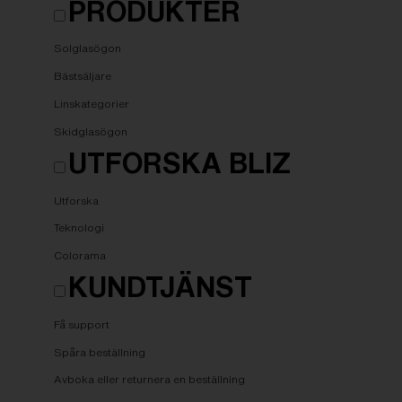
PRODUKTER
Solglasögon
Bästsäljare
Linskategorier
Skidglasögon
UTFORSKA BLIZ
Utforska
Teknologi
Colorama
KUNDTJÄNST
Få support
Spåra beställning
Avboka eller returnera en beställning