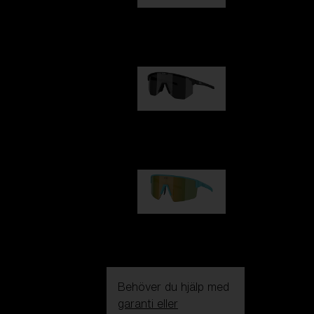
Fusion
1 060,00 kr
Hero
1 060,00 kr
P004
950,00 kr
Behöver du hjälp med
garanti eller