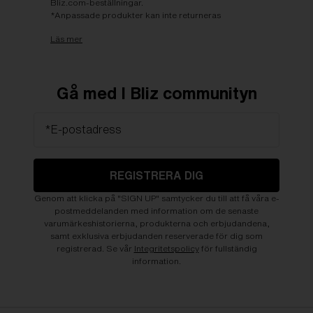
Bliz.com-beställningar.
*Anpassade produkter kan inte returneras
Läs mer
Gå med I Bliz communityn
*E-postadress
REGISTRERA DIG
Genom att klicka på "SIGN UP" samtycker du till att få våra e-
postmeddelanden med information om de senaste
varumärkeshistorierna, produkterna och erbjudandena,
samt exklusiva erbjudanden reserverade för dig som
registrerad. Se vår
Integritetspolicy
för fullständig
information.