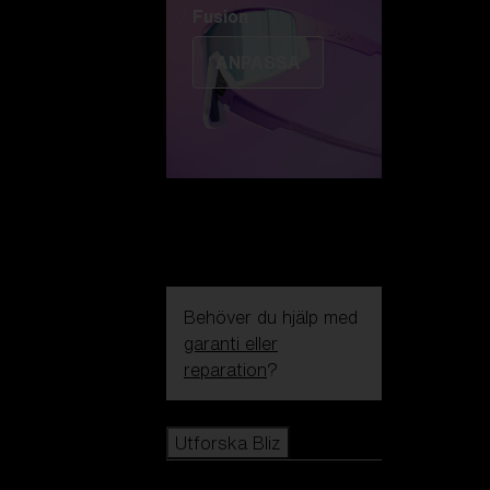
Fusion
ANPASSA
Behöver du hjälp med
garanti eller
reparation
?
Icons
Utforska Bliz