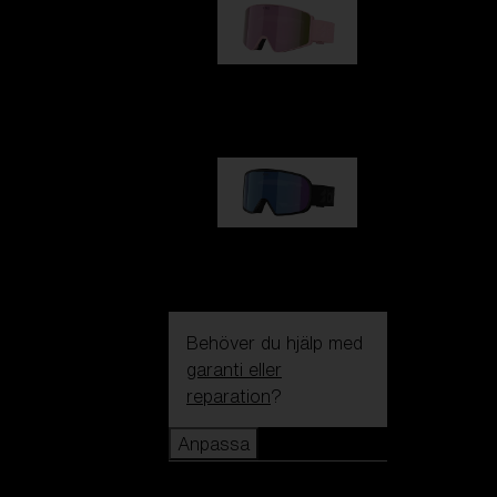
G001S
1 170,00 kr
G002S
1 170,00 kr
Behöver du hjälp med
garanti eller
reparation
?
Anpassa
Anpassa