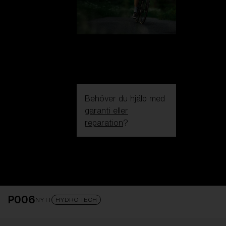
Behöver du hjälp med
garanti eller
reparation
?
Login / Register
Få Hjälp
Spåra din beställning
Hitta en butik
P006
OBJEKTIVET HAR UPPGRADERATS
TILLAGD I
NYTT
HYDRO TECH
VARUKORGEN!