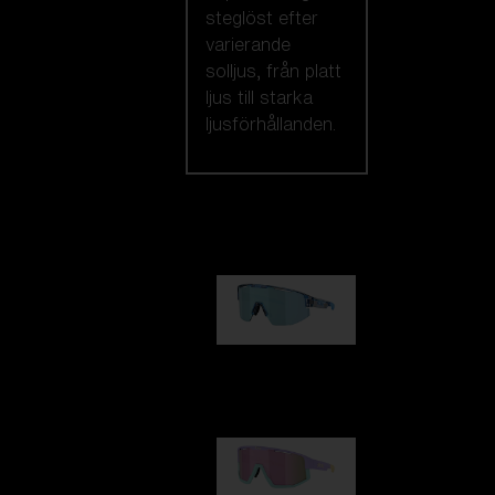
steglöst efter
varierande
solljus, från platt
ljus till starka
ljusförhållanden.
Vi rekommenderar
Matrix
950,00 kr