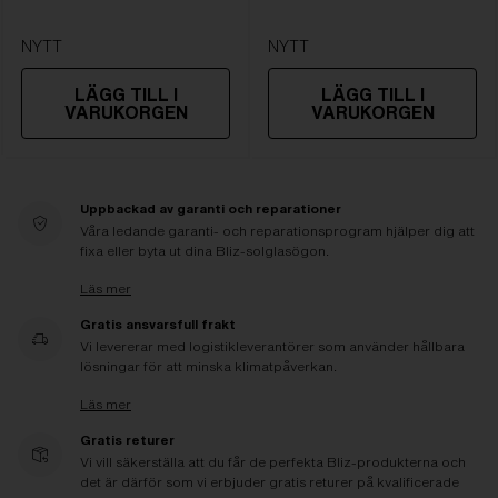
NYTT
NYTT
LÄGG TILL I
LÄGG TILL I
VARUKORGEN
VARUKORGEN
Uppbackad av garanti och reparationer
Våra ledande garanti- och reparationsprogram hjälper dig att
fixa eller byta ut dina Bliz-solglasögon.
Läs mer
Gratis ansvarsfull frakt
Vi levererar med logistikleverantörer som använder hållbara
lösningar för att minska klimatpåverkan.
Läs mer
Gratis returer
Vi vill säkerställa att du får de perfekta Bliz-produkterna och
det är därför som vi erbjuder gratis returer på kvalificerade