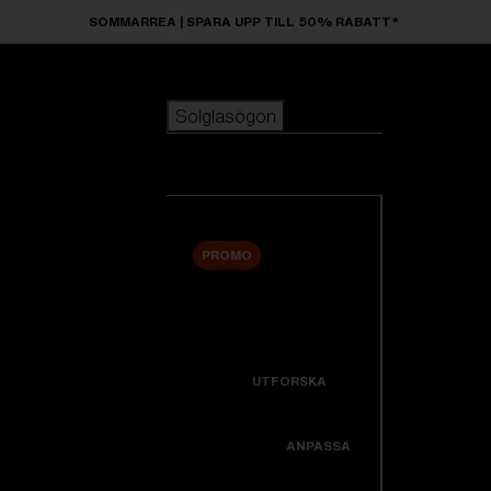
Skip to main content
SOMMARREA | SPARA UPP TILL 50% RABATT*
Solglasögon
POPULÄRA SÖKNINGAR
Solglasögon
Bästsäljare
Nyheter
Visa alla solglasögon
Anpassa din modell
PROMO
ANVÄNDBARA LÄNKAR
Nyheter
Garanti Och Service
Icons
UTFORSKA
Support
Colorama
ANPASSA